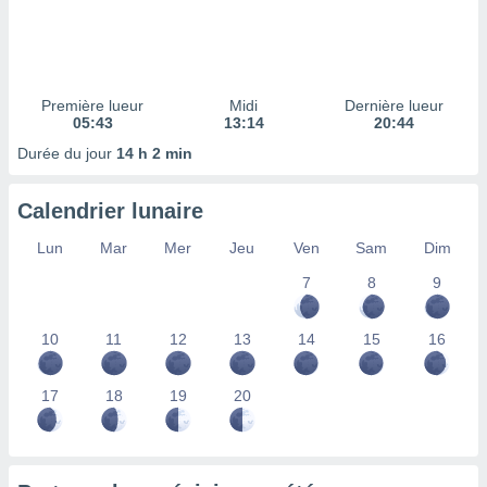
ires
ons le
ent des
es
 :
Première lueur
Midi
Dernière lueur
et/ou
05:43
13:14
20:44
 à des
Durée du jour
14 h 2 min
ions sur
eil,
des
Calendrier lunaire
limitées
Lun
Mar
Mer
Jeu
Ven
Sam
Dim
nner la
, créer
7
8
9
ils pour
ité
10
11
12
13
14
15
16
lisée,
des
our
17
18
19
20
nner des
és
lisées,
s profils
enus