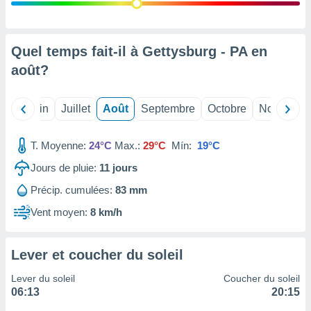
nées
lles sur
d'un
égitime,
Quel temps fait-il à Gettysburg - PA en
vous
août
?
vous
 Pour ce
ous
Mai
Juin
Juillet
Août
Septembre
Octobre
Novembre
etirer
ement
T. Moyenne:
24°C
Max.:
29°C
Mín:
19°C
 opposer
ement
Jours de pluie:
11
jours
nées à
Précip. cumulées:
83 mm
ment en
 sur «
Vent moyen:
8 km/h
res
» ou
e
que de
Lever et coucher du soleil
kies
ite web.
Lever du soleil
Coucher du soleil
06:13
20:15
t nos