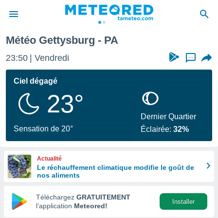
Météo Gettysburg - PA
e
ntialité
23:50
Vendredi
...
enu de
o.com
Ciel dégagé
o.com) a
23°
aré par
onnels
Dernier Quartier
arantir
Sensation de 20°
Éclairée:
32%
té des
ions
. Vous
Actualité
accéder
Le réchauffement climatique modifie le goût de
e en
nos aliments
 les
Téléchargez
GRATUITEMENT
s :
Installer
l’application
Meteored!
r les