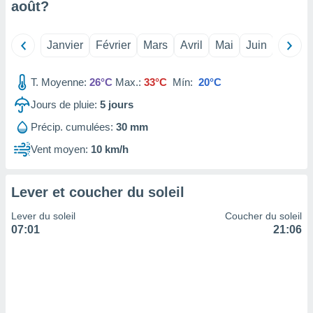
août
?
tre
ement,
Janvier
Février
Mars
Avril
Mai
Juin
Juillet
enaires
s des
T. Moyenne:
26°C
Max.:
33°C
Mín:
20°C
 des
nts
Jours de pluie:
5
jours
 ou des
gies
Précip. cumulées:
30 mm
es pour
 accéder
Vent moyen:
10 km/h
r des
lles
Lever et coucher du soleil
ue votre
r ce site
Lever du soleil
Coucher du soleil
07:01
21:06
 IP et
ifiants
es.
eurs
traiter