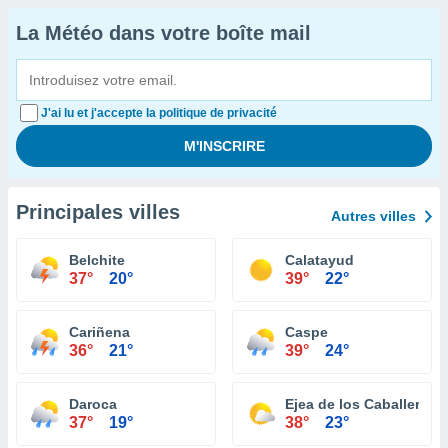
La Météo dans votre boîte mail
J'ai lu et j'accepte la politique de privacité
Principales villes
Autres villes
Belchite
Calatayud
37°
20°
39°
22°
Cariñena
Caspe
36°
21°
39°
24°
Daroca
Ejea de los Caballeros
37°
19°
38°
23°