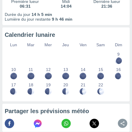
Première lueur
Midi
Dernière lueur
nées
06:31
14:04
21:36
lles sur
Durée du jour
14 h 5 min
d'un
Lumière du jour restante
9 h 46 min
égitime,
vous
vous
Calendrier lunaire
 Pour ce
ous
Lun
Mar
Mer
Jeu
Ven
Sam
Dim
etirer
9
ement
 opposer
10
11
12
13
14
15
16
ement
nées à
ment en
17
18
19
20
21
22
 sur «
res
» ou
e
que de
kies
Partager les prévisions météo
ite web.
t nos