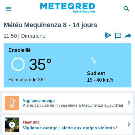
inenza
Semaine prochaine
Météo Mequinenza 8 - 14 jours
e
ntialité
11:50
Dimanche
...
enu de
o.com
Ensoleillé
o.com) a
35°
aré par
onnels
Sud-est
arantir
Sensation de 36°
18
40 km/h
té des
ions
. Vous
accéder
Vigilance orange
e en
Alerte canicule de niveau élevé à Mequinenza aujourd’hui
 les
s :
Flash info
Vigilance orange : alerte aux orages violents !
r les