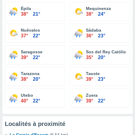
Épila
Mequinenza
38°
21°
38°
24°
Nuévalos
Sádaba
37°
22°
36°
23°
Saragosse
Sos del Rey Católico
39°
22°
35°
20°
Tarazona
Tauste
38°
20°
39°
23°
Utebo
Zuera
40°
22°
39°
22°
Localités à proximité
La Granja d'Escarp
(6.54 km)