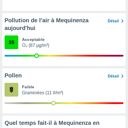
pour
 le
ement
afficher
Pollution de l'air à Mequinenza
Détail
licité ou
aujourd'hui
enu
lisé,
e vous
Acceptable
35
O₃ (87 µg/m³)
r de la
 non
lisée.
uvez
Pollen
Détail
ation des
Faible
et
Graminées (11 #/m³)
à notre
 par le
 cette
ion en
sur le
«
Quel temps fait-il à Mequinenza en
».