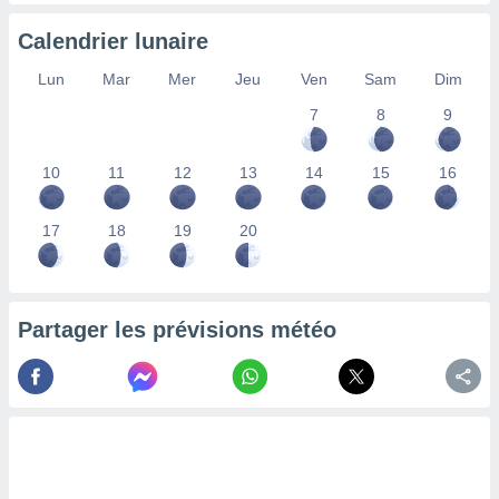
lisés,
Calendrier lunaire
des
our
Lun
Mar
Mer
Jeu
Ven
Sam
Dim
nner des
s
7
8
9
lisés,
la
ance des
10
11
12
13
14
15
16
s,
la
17
18
19
20
ance des
s,
dre les
par le
Partager les prévisions météo
ques ou
inaisons
ées
nt de
tes
,
er et
r les