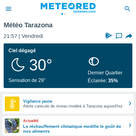
ona
Météo Tarazona
e
ntialité
21:57
Vendredi
...
enu de
o.com
Ciel dégagé
o.com) a
30°
aré par
onnels
Dernier Quartier
arantir
Sensation de 29°
Éclairée:
35%
té des
ions
. Vous
accéder
Vigilance jaune
e en
Alerte canicule de niveau modéré à Tarazona aujourd’hui
 les
Actualité
s :
Le réchauffement climatique modifie le goût de
nos aliments
r les