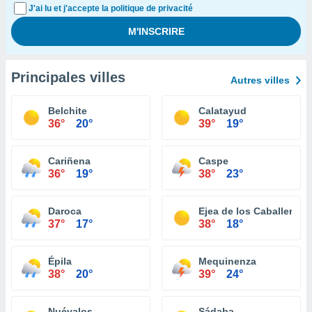
J'ai lu et j'accepte la politique de privacité
Principales villes
Autres villes
Belchite
Calatayud
36°
20°
39°
19°
Cariñena
Caspe
36°
19°
38°
23°
Daroca
Ejea de los Caballeros
37°
17°
38°
18°
Épila
Mequinenza
38°
20°
39°
24°
Nuévalos
Sádaba