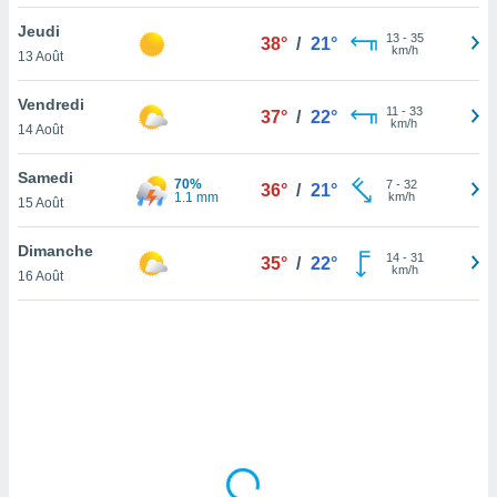
lisé en
Jeudi
 de
13
-
35
38°
/
21°
km/h
13 Août
. Vous
rouver
Vendredi
11
-
33
37°
/
22°
ations
km/h
14 Août
re
que de
Samedi
70%
kies
7
-
32
36°
/
21°
1.1 mm
km/h
15 Août
r votre
ement à
ment en
Dimanche
14
-
31
35°
/
22°
sur le
km/h
16 Août
res des
kies
le au
page de
te web.
MENT,
 les