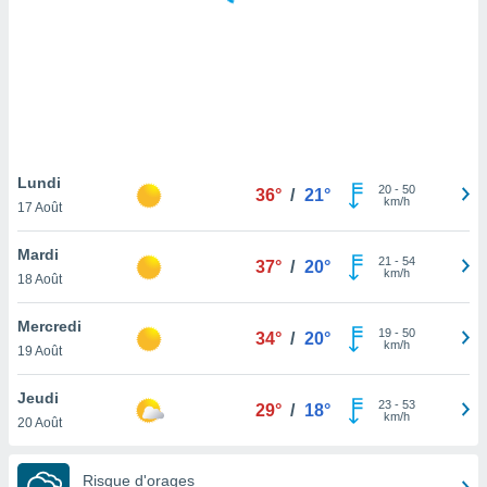
logies
e
s
tez pas
ation de
, vous
z à
à notre
Lundi
20
-
50
36°
/
21°
km/h
17 Août
.com.
 cas,
Mardi
21
-
54
us
37°
/
20°
km/h
18 Août
ns que
s
Mercredi
19
-
50
34°
/
20°
ires
km/h
19 Août
urer la
on sur le
Jeudi
23
-
53
 seront
29°
/
18°
km/h
20 Août
, et que
ies ne
as
Risque d'orages