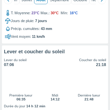
ires
ons le
ent des
T. Moyenne:
23°C
Max.:
30°C
Mín:
16°C
es
 :
Jours de pluie:
7
jours
et/ou
Précip. cumulées:
43 mm
 à des
ions sur
Vent moyen:
11 km/h
eil,
des
limitées
Lever et coucher du soleil
nner la
Lever du soleil
Coucher du soleil
, créer
07:06
21:18
ils pour
ité
lisée,
des
our
nner des
Première lueur
Midi
Dernière lueur
és
06:35
14:12
21:48
lisées,
s profils
Durée du jour
14 h 12 min
enus