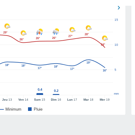
15
29°
28°
27°
26°
26°
26°
24°
10
19°
18°
18°
18°
17°
17°
5
16°
0.4
0.2
mm
Jeu
13
Ven
14
Sam
15
Dim
16
Lun
17
Mar
18
Mer
19
Minimum
Pluie