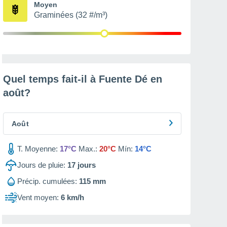
Moyen
Graminées (32 #/m³)
Quel temps fait-il à Fuente Dé en
août
?
Août
T. Moyenne:
17°C
Max.:
20°C
Mín:
14°C
Jours de pluie:
17
jours
Précip. cumulées:
115 mm
Vent moyen:
6 km/h