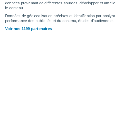
0.4 mm
0.2 mm
données provenant de différentes sources, développer et amélior
le contenu.
26°
/
17°
26°
/
18°
26°
/
18°
Données de géolocalisation précises et identification par analys
performance des publicités et du contenu, études d’audience e
5
-
36
km/h
3
-
30
km/h
5
5
-
25
km/h
Voir nos 1199 partenaires
Vendredi 14 août
Éclaircies
20°
02:00
T. ressentie
20°
Éclaircies
19°
05:00
T. ressentie
19°
Éclaircies
19°
08:00
T. ressentie
19°
Éclaircies
22°
11:00
T. ressentie
24°