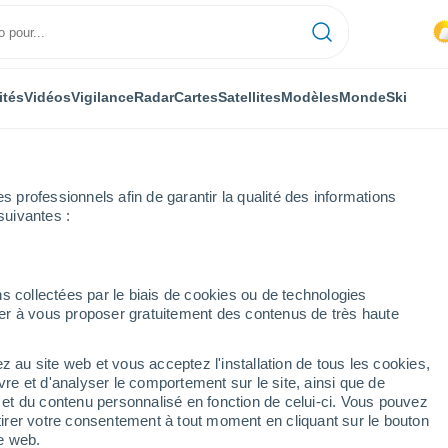
ités
Vidéos
Vigilance
Radar
Cartes
Satellites
Modèles
Monde
Ski
professionnels afin de garantir la qualité des informations
suivantes :
ine prochaine
s collectées par le biais de cookies ou de technologies
nuer à vous proposer gratuitement des contenus de très haute
 jours
z au site web et vous acceptez l'installation de tous les cookies,
...
vre et d'analyser le comportement sur le site, ainsi que de
é et du contenu personnalisé en fonction de celui-ci. Vous pouvez
Heure par heure
tirer votre consentement à tout moment en cliquant sur le bouton
Brume de poussière dans les
te web.
prochaines heures