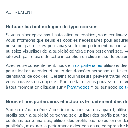
22°
AUTREMENT,
Nord-est
Refuser les technologies de type cookies
Sensation de 22°
4
-
21 km/
Si vous n'acceptez pas l'installation de cookies, vous continu
vous informons que seuls les cookies nécessaires pour assurer la
ne seront pas utilisés pour analyser le comportement ou pour af
puissiez visualiser de la publicité générale non personnalisée. V
Actualité
site web par le biais de cette inscription en cliquant sur le bouto
Le réchauffement climatique modifie le goût 
nos aliments
Avec votre consentement, nous et
nos partenaires
utilisons des
pour stocker, accéder et traiter des données personnelles telles 
Météo 1 - 7 jours
Heure par heure
Actualité
Carte 
identifiants de cookies. Certains fournisseurs peuvent traiter vo
vous pouvez vous opposer. Pour ce faire, vous pouvez retirer
à tout moment en cliquant sur «
Paramètres
» ou sur notre
poli
Samedi
Dimanche
Vendredi
Nous et nos partenaires effectuons le traitement des d
15 Août
16 Août
14 Août
Stocker et/ou accéder à des informations sur un appareil, utilise
profils pour la publicité personnalisée, utiliser des profils pour 
contenus personnalisés, utiliser des profils pour sélectionner
publicités, mesurer la performance des contenus, comprendre le
60%
60%