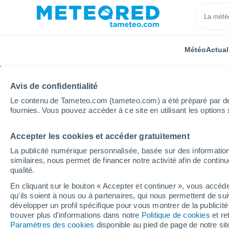
Météo
Actual
Avis de confidentialité
Le contenu de Tameteo.com (tameteo.com) a été préparé par des 
fournies. Vous pouvez accéder à ce site en utilisant les options 
Accepter les cookies et accéder gratuitement
Accueil
Espagne
Cantabrie
Fuente Dé
Sema
La publicité numérique personnalisée, basée sur des information
similaires, nous permet de financer notre activité afin de conti
Météo Fuente Dé 8 - 14
qualité.
En cliquant sur le bouton « Accepter et continuer », vous accéde
19:44
Vendredi
qu'ils soient à nous ou à partenaires, qui nous permettent de sui
développer un profil spécifique pour vous montrer de la publicit
trouver plus d'informations dans notre
Politique de cookies
et re
Éclaircies
Paramètres des cookies
disponible au pied de page de notre si