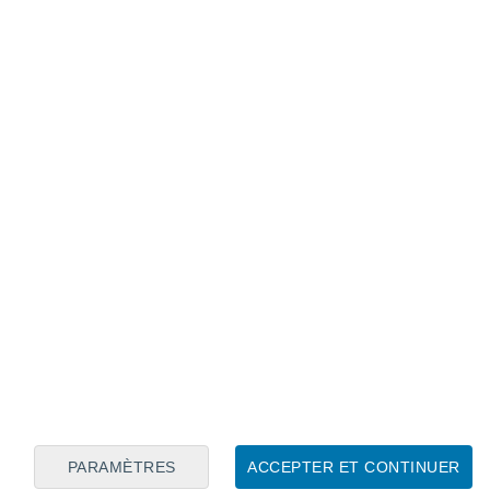
Calendrier lunaire
Lun
Mar
Mer
Jeu
Ven
Sam
Dim
7
8
9
10
11
12
13
14
15
16
17
18
19
20
PARAMÈTRES
ACCEPTER ET CONTINUER