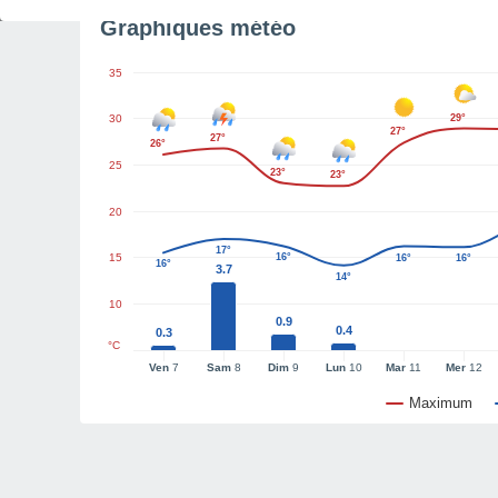
Graphiques météo
35
30
29°
27°
27°
26°
25
23°
23°
20
17°
15
16°
16°
16°
16°
3.7
14°
10
0.9
0.4
0.3
°C
Ven
7
Sam
8
Dim
9
Lun
10
Mar
11
Mer
12
Maximum