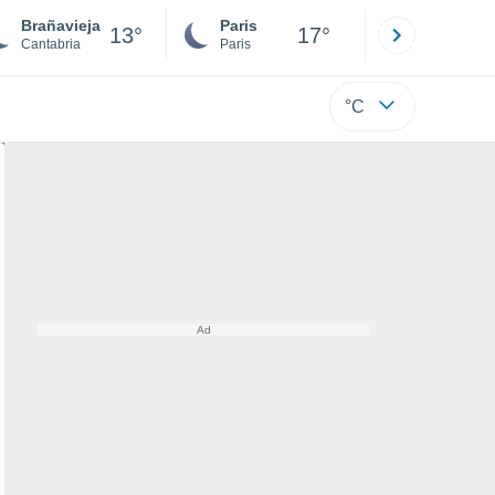
Brañavieja
Paris
Montpelli
13°
17°
Cantabria
Paris
Hérault
°C