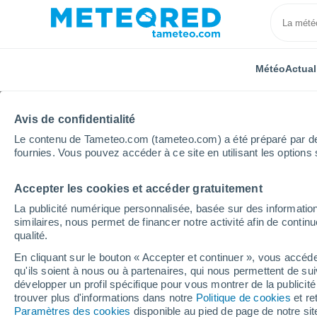
Météo
Actual
Avis de confidentialité
Le contenu de Tameteo.com (tameteo.com) a été préparé par des 
fournies. Vous pouvez accéder à ce site en utilisant les options 
Accepter les cookies et accéder gratuitement
Accueil
Espagne
Cantabrie
Brañavieja
La publicité numérique personnalisée, basée sur des information
similaires, nous permet de financer notre activité afin de conti
Météo Brañavieja (Cant
qualité.
En cliquant sur le bouton « Accepter et continuer », vous accéde
04:45
Samedi
qu'ils soient à nous ou à partenaires, qui nous permettent de sui
développer un profil spécifique pour vous montrer de la publicit
trouver plus d'informations dans notre
Politique de cookies
et re
Ciel dégagé
Paramètres des cookies
disponible au pied de page de notre si