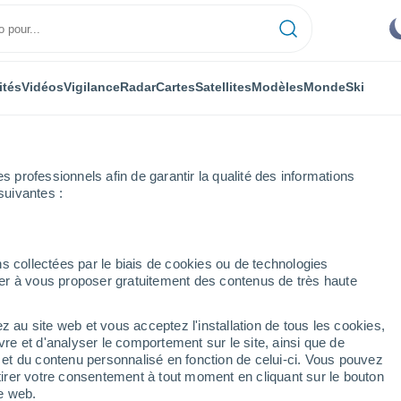
ités
Vidéos
Vigilance
Radar
Cartes
Satellites
Modèles
Monde
Ski
professionnels afin de garantir la qualité des informations
suivantes :
s collectées par le biais de cookies ou de technologies
nuer à vous proposer gratuitement des contenus de très haute
abrie)
z au site web et vous acceptez l'installation de tous les cookies,
...
vre et d'analyser le comportement sur le site, ainsi que de
é et du contenu personnalisé en fonction de celui-ci. Vous pouvez
Heure par heure
tirer votre consentement à tout moment en cliquant sur le bouton
Brume de poussière dans les
te web.
prochaines heures