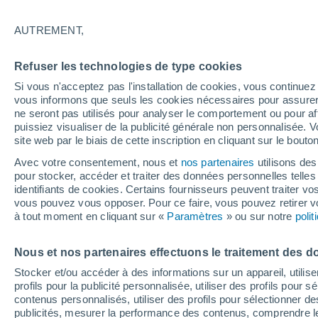
13°
AUTREMENT,
Dernier Qu
Refuser les technologies de type cookies
Éclairée:
2
Sensation de 13°
Si vous n'acceptez pas l'installation de cookies, vous continu
vous informons que seuls les cookies nécessaires pour assurer la
ne seront pas utilisés pour analyser le comportement ou pour af
puissiez visualiser de la publicité générale non personnalisée. V
Actualité
site web par le biais de cette inscription en cliquant sur le bouto
Le réchauffement climatique modifie le goût 
nos aliments
Avec votre consentement, nous et
nos partenaires
utilisons des
pour stocker, accéder et traiter des données personnelles telles 
Météo 1 - 7 jours
Heure par heure
Actualité
Carte 
identifiants de cookies. Certains fournisseurs peuvent traiter vo
vous pouvez vous opposer. Pour ce faire, vous pouvez retirer
à tout moment en cliquant sur «
Paramètres
» ou sur notre
poli
Demain
Lundi
Aujourd´hui
Nous et nos partenaires effectuons le traitement des d
9 Août
10 Août
8 Août
Stocker et/ou accéder à des informations sur un appareil, utilise
profils pour la publicité personnalisée, utiliser des profils pour 
contenus personnalisés, utiliser des profils pour sélectionner
publicités, mesurer la performance des contenus, comprendre le
40%
70%