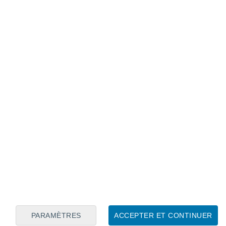
Calendrier lunaire
Lun
Mar
Mer
Jeu
Ven
Sam
Dim
8
9
10
11
12
13
14
15
16
17
18
19
20
21
PARAMÈTRES
ACCEPTER ET CONTINUER