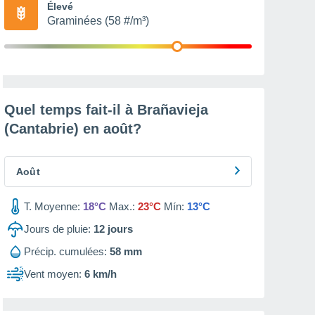
Élevé
Graminées (58 #/m³)
Quel temps fait-il à Brañavieja
(Cantabrie) en
août
?
Août
T. Moyenne:
18°C
Max.:
23°C
Mín:
13°C
Jours de pluie:
12
jours
Précip. cumulées:
58 mm
Vent moyen:
6 km/h