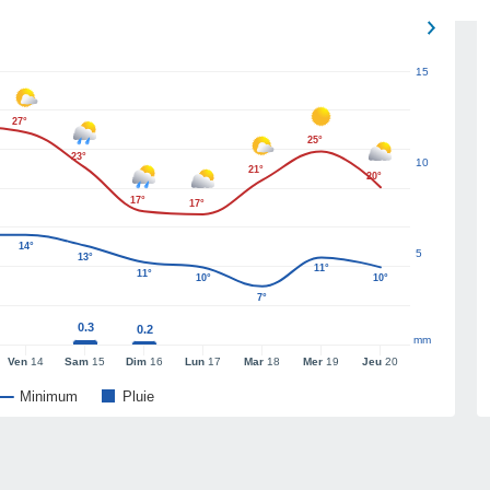
15
27°
25°
23°
10
21°
20°
17°
17°
14°
5
13°
11°
11°
10°
10°
7°
0.3
0.2
mm
Ven
14
Sam
15
Dim
16
Lun
17
Mar
18
Mer
19
Jeu
20
Minimum
Pluie