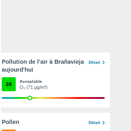
Pollution de l'air à Brañavieja
Détail
aujourd'hui
Acceptable
28
O₃ (71 µg/m³)
Pollen
Détail