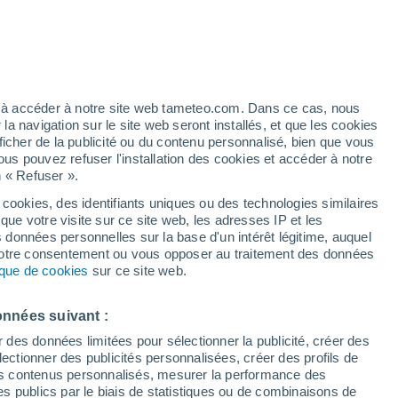
Vigilance orange
Alerte orages de niveau élevé à
Brañavieja aujourd’hui
artier
4%
ez à accéder à notre site web tameteo.com. Dans ce cas, nous
 navigation sur le site web seront installés, et que les cookies
ficher de la publicité ou du contenu personnalisé, bien que vous
ous pouvez refuser l'installation des cookies et accéder à notre
n « Refuser ».
de
 cookies, des identifiants uniques ou des technologies similaires
que votre visite sur ce site web, les adresses IP et les
de pluie
Radar de pluie
Satellites
Modèles
s données personnelles sur la base d'un intérêt légitime, auquel
 votre consentement ou vous opposer au traitement des données
tique de cookies
sur ce site web.
Mardi
Mercredi
Jeudi
Vendredi
onnées suivant :
11 Août
12 Août
13 Août
14 Août
r des données limitées pour sélectionner la publicité, créer des
sélectionner des publicités personnalisées, créer des profils de
 des contenus personnalisés, mesurer la performance des
s publics par le biais de statistiques ou de combinaisons de