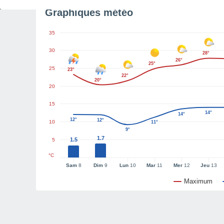
Graphiques météo
35
30
28°
26°
25°
25
23°
22°
20°
20
15
14°
14°
12°
12°
10
11°
9°
1.7
1.5
5
°C
Sam
8
Dim
9
Lun
10
Mar
11
Mer
12
Jeu
13
Maximum