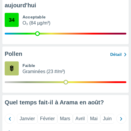
pour
aujourd'hui
 le
ement
Acceptable
afficher
34
O₃ (84 µg/m³)
licité ou
enu
lisé,
e vous
r de la
Pollen
Détail
 non
Faible
lisée.
Graminées (23 #/m³)
uvez
ation des
et
à notre
 par le
Quel temps fait-il à Arama en
août
?
 cette
ion en
sur le
Janvier
Février
Mars
Avril
Mai
Juin
Juillet
«
».