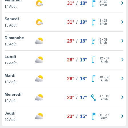
n «
8
-
32
31°
/
18°
km/h
14 Août
 et
r »,
cédez au
Samedi
8
-
36
31°
/
19°
 et vous
km/h
15 Août
z
ation de
Dimanche
8
-
39
29°
/
18°
km/h
16 Août
qu'ils
 nous ou
aires,
Lundi
12
-
37
26°
/
19°
km/h
17 Août
nt de
t
Mardi
10
-
36
er le
26°
/
18°
km/h
18 Août
ement
te, ainsi
Mercredi
17
-
49
23°
/
17°
km/h
per un
19 Août
écifique
us
Jeudi
11
-
37
de la
23°
/
15°
km/h
20 Août
 et du