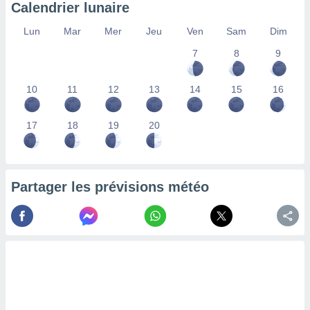
Calendrier lunaire
nées
lles sur
Lun
Mar
Mer
Jeu
Ven
Sam
Dim
d'un
égitime,
7
8
9
vous
vous
 Pour ce
10
11
12
13
14
15
16
ous
etirer
17
18
19
20
ement
 opposer
ement
nées à
Partager les prévisions météo
ment en
 sur «
res
» ou
e
que de
kies
ite web.
t nos