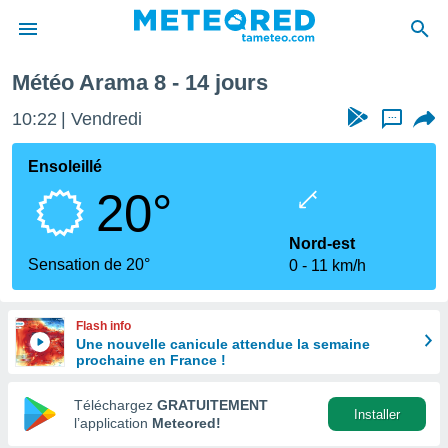
emaine prochaine
Météo Arama 8 - 14 jours
e
ntialité
10:22
Vendredi
...
enu de
o.com
Ensoleillé
o.com) a
20°
aré par
onnels
Nord-est
arantir
Sensation de 20°
0
11 km/h
té des
ions
. Vous
Flash info
accéder
Une nouvelle canicule attendue la semaine
e en
prochaine en France !
 les
Téléchargez
GRATUITEMENT
s :
Installer
l’application
Meteored!
r les