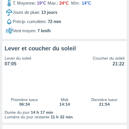
T. Moyenne:
19°C
Max.:
24°C
Mín:
14°C
tre
ement,
Jours de pluie:
13
jours
Précip. cumulées:
72 mm
enaires
s des
Vent moyen:
7 km/h
 des
nts
 ou des
Lever et coucher du soleil
gies
es pour
Lever du soleil
Coucher du soleil
 accéder
07:05
21:22
r des
lles
ue votre
r ce site
 IP et
Première lueur
Midi
Dernière lueur
06:34
14:14
21:54
ifiants
es.
Durée du jour
14 h 17 min
Lumière du jour restante
11 h 32 min
eurs
traiter