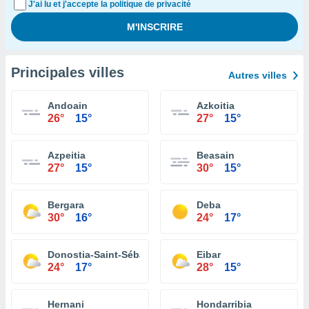
J'ai lu et j'accepte la politique de privacité
Principales villes
Autres villes
Andoain
Azkoitia
26°
15°
27°
15°
Azpeitia
Beasain
27°
15°
30°
15°
Bergara
Deba
30°
16°
24°
17°
Donostia-Saint-Sébastien
Eibar
24°
17°
28°
15°
Hernani
Hondarribia