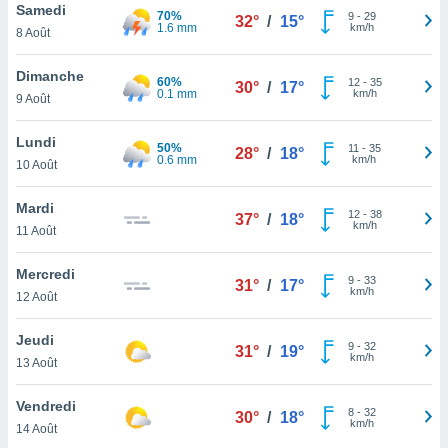
n «
Samedi
70%
9
-
29
32°
/
15°
 et
1.6 mm
km/h
8 Août
r »,
cédez au
Dimanche
60%
 et vous
12
-
35
30°
/
17°
0.1 mm
km/h
9 Août
z
ation de
Lundi
50%
11
-
35
28°
/
18°
qu'ils
0.6 mm
km/h
10 Août
 nous ou
aires,
Mardi
12
-
38
37°
/
18°
km/h
11 Août
nt de
t
er le
Mercredi
9
-
33
31°
/
17°
ement
km/h
12 Août
te, ainsi
Jeudi
9
-
32
per un
31°
/
19°
km/h
13 Août
écifique
us
Vendredi
de la
8
-
32
30°
/
18°
km/h
 et du
14 Août