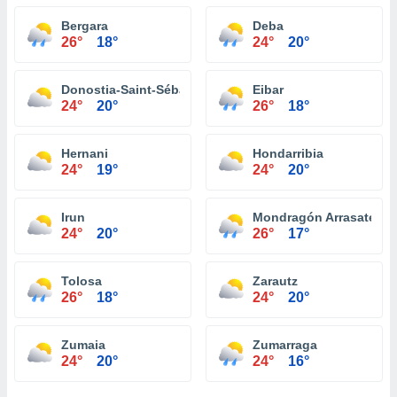
Bergara
Deba
26°
18°
24°
20°
Donostia-Saint-Sébastien
Eibar
24°
20°
26°
18°
Hernani
Hondarribia
24°
19°
24°
20°
Irun
Mondragón Arrasate
24°
20°
26°
17°
Tolosa
Zarautz
26°
18°
24°
20°
Zumaia
Zumarraga
24°
20°
24°
16°