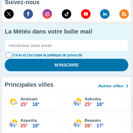
Suivez-nous
La Météo dans votre boîte mail
J'ai lu et j'accepte la politique de privacité
Principales villes
Autres villes
Andoain
Azkoitia
25°
18°
25°
18°
Azpeitia
Beasain
25°
18°
26°
17°