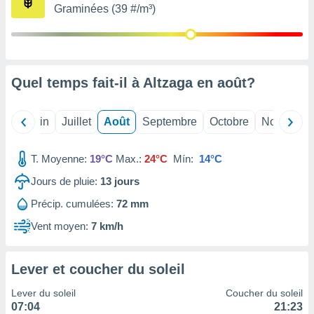
nées
Graminées (39 #/m³)
lles sur
d'un
égitime,
vous
vous
Quel temps fait-il à Altzaga en
août
?
 Pour ce
ous
etirer
Mai
Juin
Juillet
Août
Septembre
Octobre
Novembre
ement
 opposer
T. Moyenne:
19°C
Max.:
24°C
Mín:
14°C
ement
Jours de pluie:
13
jours
nées à
ment en
Précip. cumulées:
72 mm
 sur «
res
» ou
Vent moyen:
7 km/h
e
que de
kies
Lever et coucher du soleil
ite web.
Lever du soleil
Coucher du soleil
t nos
07:04
21:23