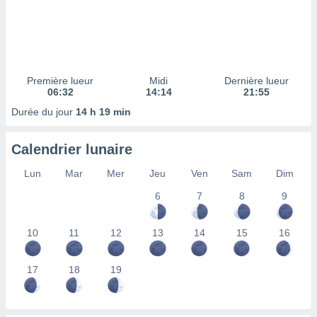
ires
ons le
ent des
es
 :
et/ou
Première lueur
Midi
Dernière lueur
 à des
06:32
14:14
21:55
ions sur
Durée du jour
14 h 19 min
eil,
des
limitées
Calendrier lunaire
nner la
Lun
Mar
Mer
Jeu
Ven
Sam
Dim
, créer
ils pour
6
7
8
9
ité
lisée,
10
11
12
13
14
15
16
des
our
nner des
17
18
19
és
lisées,
s profils
enus