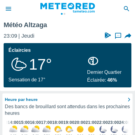
Météo Altzaga
e
ntialité
23:09
Jeudi
...
enu de
o.com
Éclaircies
o.com) a
17°
aré par
onnels
Dernier Quartier
arantir
Sensation de 17°
Éclairée:
46%
té des
ions
. Vous
Heure par heure
accéder
e en
Des bancs de brouillard sont attendus dans les prochaines
 les
heures
3:00
14:00
15:00
16:00
17:00
18:00
19:00
20:00
21:00
22:00
23:00
24:00
s :
r les