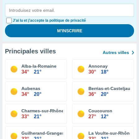
J'ai lu et j'accepte la politique de privacité
Principales villes
Autres villes
Alba-la-Romaine
Annonay
34°
21°
30°
18°
Aubenas
Berrias-et-Casteljau
34°
20°
36°
20°
Charmes-sur-Rhône
Coucouron
33°
21°
27°
12°
Guilherand-Granges
La Voulte-sur-Rhône
33°
21°
33°
21°