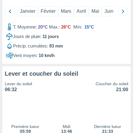
tre
Janvier
Février
Mars
Avril
Mai
Juin
Juillet
ement,
enaires
T. Moyenne:
20°C
Max.:
26°C
Mín:
15°C
s des
 des
Jours de pluie:
11
jours
nts
Précip. cumulées:
83 mm
 ou des
gies
Vent moyen:
10 km/h
es pour
 accéder
r des
Lever et coucher du soleil
lles
Lever du soleil
Coucher du soleil
ue votre
06:32
21:00
r ce site
 IP et
ifiants
es.
eurs
Première lueur
Midi
Dernière lueur
traiter
05:59
13:46
21:33