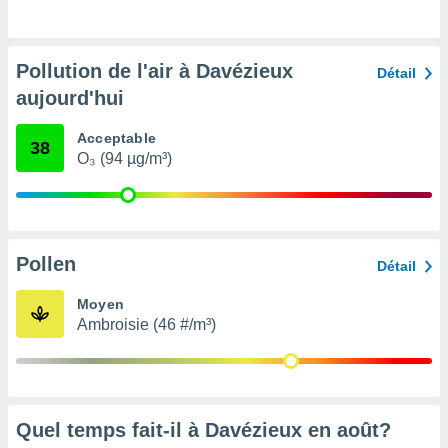
pour
 le
ement
afficher
Pollution de l'air à Davézieux
Détail
licité ou
aujourd'hui
enu
lisé,
e vous
Acceptable
38
O₃ (94 µg/m³)
r de la
 non
lisée.
uvez
Pollen
Détail
ation des
Moyen
et
Ambroisie (46 #/m³)
à notre
 par le
 cette
ion en
sur le
«
Quel temps fait-il à Davézieux en
août
?
».