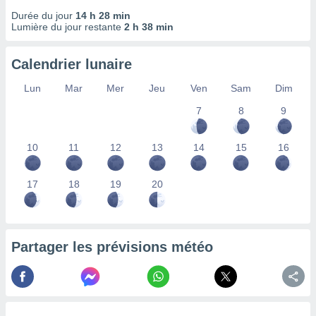
nées
Durée du jour
14 h 28 min
lles sur
Lumière du jour restante
2 h 38 min
d'un
égitime,
vous
Calendrier lunaire
vous
Lun
Mar
Mer
Jeu
Ven
Sam
Dim
 Pour ce
ous
7
8
9
etirer
ement
10
11
12
13
14
15
16
 opposer
ement
nées à
17
18
19
20
ment en
 sur «
res
» ou
e
Partager les prévisions météo
que de
kies
ite web.
t nos