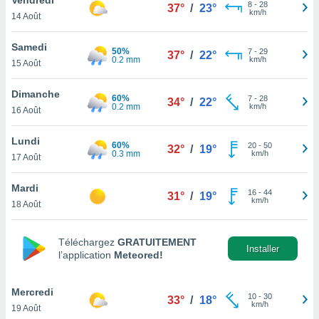
n «
8
-
28
37°
/
23°
km/h
14 Août
 et
r »,
cédez au
Samedi
50%
7
-
29
37°
/
22°
 et vous
0.2 mm
km/h
15 Août
z
ation de
Dimanche
60%
7
-
28
34°
/
22°
0.2 mm
km/h
16 Août
qu'ils
 nous ou
aires,
Lundi
60%
20
-
50
32°
/
19°
0.3 mm
km/h
17 Août
nt de
t
Mardi
16
-
44
er le
31°
/
19°
km/h
18 Août
ement
te, ainsi
Téléchargez
GRATUITEMENT
per un
Installer
l’application
Meteored!
écifique
us
de la
Mercredi
10
-
30
33°
/
18°
 et du
km/h
19 Août