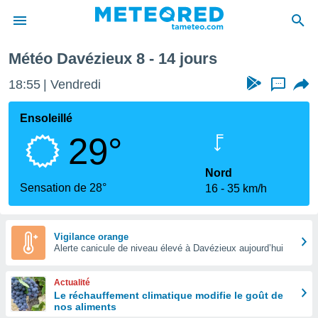
maine prochaine
Météo Davézieux 8 - 14 jours
e
ntialité
18:55
Vendredi
...
enu de
o.com
Ensoleillé
o.com) a
29°
aré par
onnels
Nord
arantir
Sensation de 28°
16
35 km/h
té des
ions
. Vous
accéder
Vigilance orange
e en
Alerte canicule de niveau élevé à Davézieux aujourd’hui
 les
Actualité
s :
Le réchauffement climatique modifie le goût de
nos aliments
r les