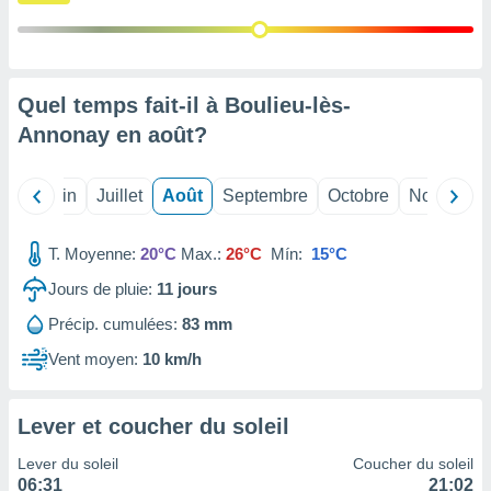
nées
lles sur
d'un
égitime,
vous
Quel temps fait-il à Boulieu-lès-
vous
Annonay en
août
?
 Pour ce
ous
etirer
Mai
Juin
Juillet
Août
Septembre
Octobre
Novembre
ement
 opposer
T. Moyenne:
20°C
Max.:
26°C
Mín:
15°C
ement
nées à
Jours de pluie:
11
jours
ment en
Précip. cumulées:
83 mm
 sur «
res
» ou
Vent moyen:
10 km/h
e
que de
kies
Lever et coucher du soleil
ite web.
Lever du soleil
Coucher du soleil
t nos
06:31
21:02