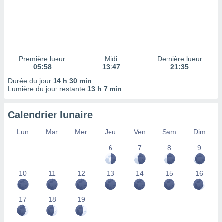
ires
ons le
ent des
es
 :
et/ou
Première lueur
Midi
Dernière lueur
 à des
05:58
13:47
21:35
ions sur
eil,
Durée du jour
14 h 30 min
Lumière du jour restante
13 h 7 min
des
limitées
Calendrier lunaire
nner la
, créer
Lun
Mar
Mer
Jeu
Ven
Sam
Dim
ils pour
ité
6
7
8
9
lisée,
des
10
11
12
13
14
15
16
our
nner des
és
17
18
19
lisées,
s profils
enus