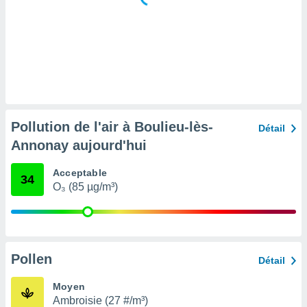
tre
ement,
enaires
s des
 des
nts
 ou des
gies
Pollution de l'air à Boulieu-lès-
Détail
es pour
Annonay aujourd'hui
 accéder
r des
Acceptable
34
lles
O₃ (85 µg/m³)
ue votre
r ce site
 IP et
ifiants
Pollen
Détail
es.
Moyen
eurs
Ambroisie (27 #/m³)
traiter