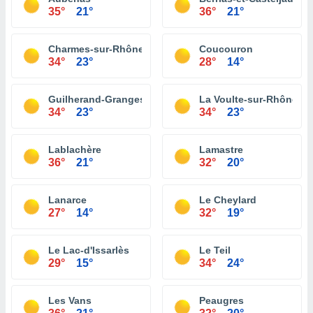
35°
21°
36°
21°
Charmes-sur-Rhône
Coucouron
34°
23°
28°
14°
Guilherand-Granges
La Voulte-sur-Rhône
34°
23°
34°
23°
Lablachère
Lamastre
36°
21°
32°
20°
Lanarce
Le Cheylard
27°
14°
32°
19°
Le Lac-d'Issarlès
Le Teil
29°
15°
34°
24°
Les Vans
Peaugres