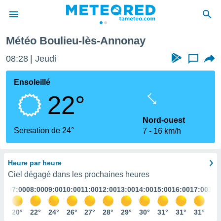
nay
Météo Boulieu-lès-Annonay
e
ntialité
08:28
Jeudi
...
enu de
o.com
Ensoleillé
o.com) a
22°
aré par
onnels
Nord-ouest
arantir
Sensation de 24°
7
16 km/h
té des
ions
. Vous
Heure par heure
accéder
e en
Ciel dégagé dans les prochaines heures
 les
:00
07:00
08:00
09:00
10:00
11:00
12:00
13:00
14:00
15:00
16:00
17:00
18:
s :
0°
20°
22°
24°
26°
27°
28°
29°
30°
31°
31°
31°
31
r les