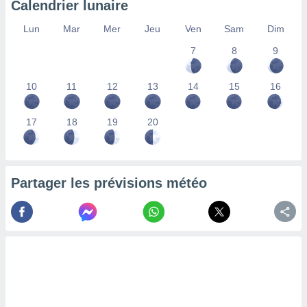
Calendrier lunaire
lisés,
des
Lun
Mar
Mer
Jeu
Ven
Sam
Dim
our
7
8
9
nner des
s
lisés,
10
11
12
13
14
15
16
la
ance des
s,
17
18
19
20
la
ance des
s,
dre les
Partager les prévisions météo
par le
ques ou
inaisons
ées
nt de
tes
,
er et
r les