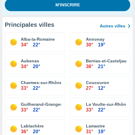
Principales villes
Autres villes
Alba-la-Romaine
Annonay
34°
22°
30°
19°
Aubenas
Berrias-et-Casteljau
34°
20°
36°
21°
Charmes-sur-Rhône
Coucouron
33°
22°
27°
12°
Guilherand-Granges
La Voulte-sur-Rhône
33°
22°
33°
22°
Lablachère
Lamastre
36°
20°
31°
19°