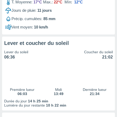
ires
T. Moyenne:
17°C
Max.:
22°C
Mín:
12°C
ons le
Jours de pluie:
11
jours
ent des
es
Précip. cumulées:
85 mm
 :
Vent moyen:
10 km/h
et/ou
 à des
ions sur
eil,
Lever et coucher du soleil
des
Lever du soleil
Coucher du soleil
limitées
06:36
21:02
nner la
, créer
ils pour
ité
lisée,
des
Première lueur
Midi
Dernière lueur
our
06:03
13:49
21:34
nner des
Durée du jour
14 h 25 min
és
Lumière du jour restante
10 h 22 min
lisées,
s profils
enus