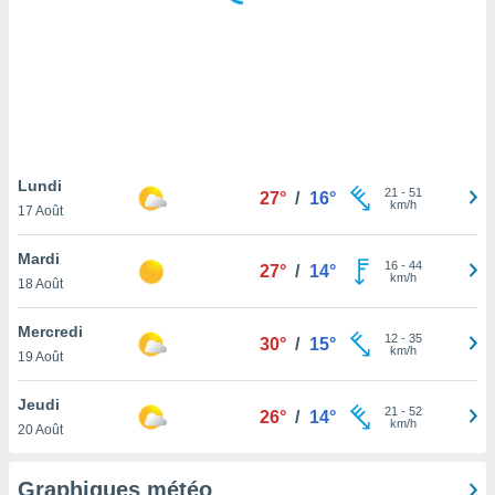
logies
e
s
tez pas
ation de
, vous
z à
à notre
Lundi
21
-
51
27°
/
16°
km/h
17 Août
.com.
 cas,
Mardi
16
-
44
us
27°
/
14°
km/h
18 Août
ns que
s
Mercredi
12
-
35
30°
/
15°
ires
km/h
19 Août
urer la
on sur le
Jeudi
21
-
52
 seront
26°
/
14°
km/h
20 Août
, et que
ies ne
as
Graphiques météo