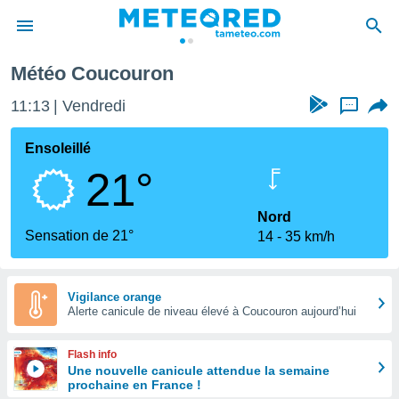
Météo Coucouron
e
ntialité
11:13
Vendredi
...
enu de
o.com
Ensoleillé
o.com) a
21°
aré par
onnels
Nord
arantir
Sensation de 21°
14
35 km/h
té des
ions
. Vous
accéder
Vigilance orange
e en
Alerte canicule de niveau élevé à Coucouron aujourd’hui
 les
Flash info
s :
Une nouvelle canicule attendue la semaine
prochaine en France !
r les