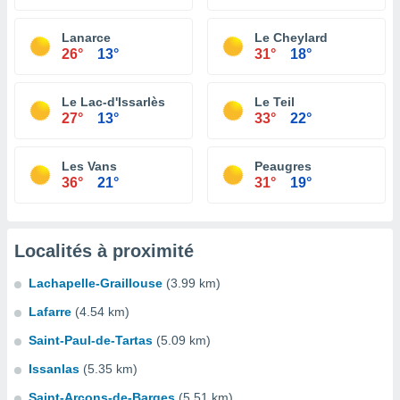
Lanarce
Le Cheylard
26°
13°
31°
18°
Le Lac-d'Issarlès
Le Teil
27°
13°
33°
22°
Les Vans
Peaugres
36°
21°
31°
19°
Localités à proximité
Lachapelle-Graillouse
(3.99 km)
Lafarre
(4.54 km)
Saint-Paul-de-Tartas
(5.09 km)
Issanlas
(5.35 km)
Saint-Arcons-de-Barges
(5.51 km)