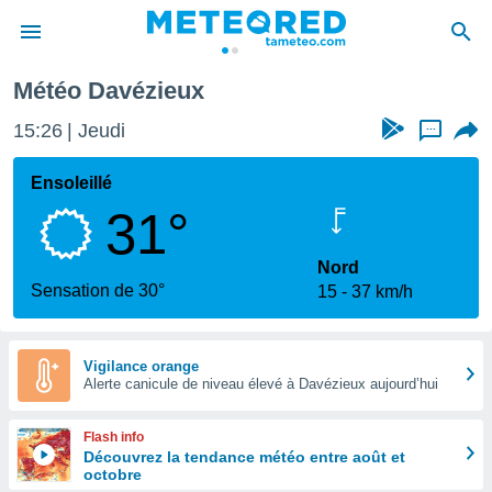
Météo Davézieux
e
ntialité
15:26
Jeudi
...
enu de
o.com
Ensoleillé
o.com) a
31°
aré par
onnels
Nord
arantir
Sensation de 30°
15
37 km/h
té des
ions
. Vous
accéder
Vigilance orange
e en
Alerte canicule de niveau élevé à Davézieux aujourd’hui
 les
Flash info
s :
Découvrez la tendance météo entre août et
octobre
r les