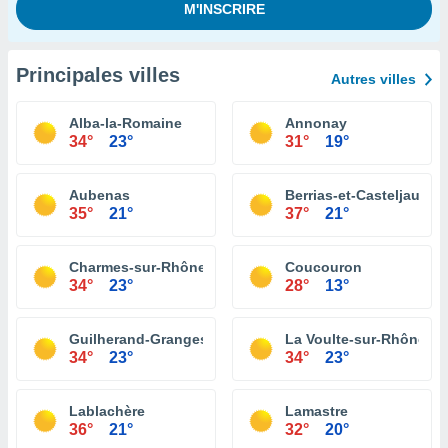
Principales villes
Autres villes
Alba-la-Romaine
Annonay
34°
23°
31°
19°
Aubenas
Berrias-et-Casteljau
35°
21°
37°
21°
Charmes-sur-Rhône
Coucouron
34°
23°
28°
13°
Guilherand-Granges
La Voulte-sur-Rhône
34°
23°
34°
23°
Lablachère
Lamastre
36°
21°
32°
20°