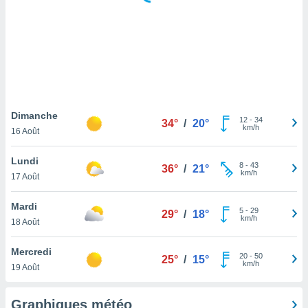
logies
e
s
tez pas
ation de
, vous
z à
à notre
Dimanche
12
-
34
34°
/
20°
km/h
16 Août
.com.
 cas,
Lundi
8
-
43
us
36°
/
21°
km/h
17 Août
ns que
s
Mardi
5
-
29
29°
/
18°
ires
km/h
18 Août
urer la
on sur le
Mercredi
20
-
50
 seront
25°
/
15°
km/h
19 Août
, et que
ies ne
as
Graphiques météo