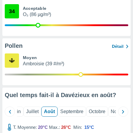
nées
Acceptable
lles sur
34
O₃ (86 µg/m³)
d'un
égitime,
vous
vous
 Pour ce
ous
Pollen
Détail
etirer
Moyen
ement
Ambroisie (39 #/m³)
 opposer
ement
nées à
ment en
 sur «
res
» ou
Quel temps fait-il à Davézieux en
août
?
e
que de
kies
Mai
Juin
Juillet
Août
Septembre
Octobre
Novembre
ite web.
T. Moyenne:
20°C
Max.:
26°C
Mín:
15°C
t nos