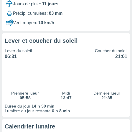
ires
Jours de pluie:
11
jours
ons le
ent des
Précip. cumulées:
83 mm
es
Vent moyen:
10 km/h
 :
et/ou
 à des
Lever et coucher du soleil
ions sur
eil,
Lever du soleil
Coucher du soleil
des
06:31
21:01
limitées
nner la
, créer
ils pour
ité
lisée,
Première lueur
Midi
Dernière lueur
05:58
13:47
21:35
des
our
Durée du jour
14 h 30 min
nner des
Lumière du jour restante
6 h 8 min
és
lisées,
Calendrier lunaire
s profils
enus