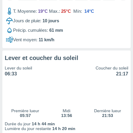
tre
T. Moyenne:
19°C
Max.:
25°C
Mín:
14°C
ement,
Jours de pluie:
10
jours
enaires
s des
Précip. cumulées:
61 mm
 des
Vent moyen:
11 km/h
nts
 ou des
gies
Lever et coucher du soleil
es pour
 accéder
Lever du soleil
Coucher du soleil
r des
06:33
21:17
lles
ue votre
r ce site
 IP et
ifiants
Première lueur
Midi
Dernière lueur
es.
05:57
13:56
21:53
Durée du jour
14 h 44 min
eurs
Lumière du jour restante
14 h 20 min
traiter