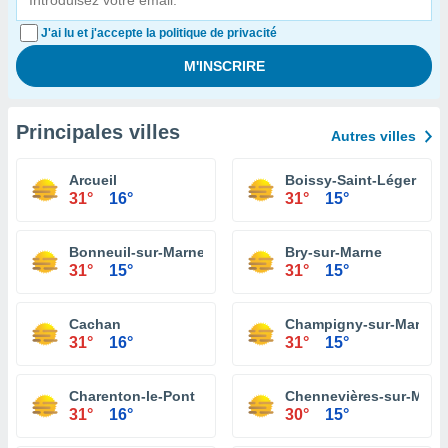
J'ai lu et j'accepte la politique de privacité
Principales villes
Autres villes
Arcueil
Boissy-Saint-Léger
31°
16°
31°
15°
Bonneuil-sur-Marne
Bry-sur-Marne
31°
15°
31°
15°
Cachan
Champigny-sur-Marne
31°
16°
31°
15°
Charenton-le-Pont
Chennevières-sur-Marn
31°
16°
30°
15°