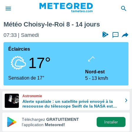
ine prochaine
Météo Choisy-le-Roi 8 - 14 jours
e
ntialité
07:33
Samedi
...
enu de
o.com
Éclaircies
o.com) a
17°
aré par
onnels
Nord-est
arantir
Sensation de 17°
5
13 km/h
té des
ions
. Vous
Astronomie
accéder
Alerte spatiale : un satellite privé envoyé à la
e en
rescousse du télescope Swift de la NASA est
 les
hors de contrôle
Téléchargez
GRATUITEMENT
s :
Installer
l’application
Meteored!
r les