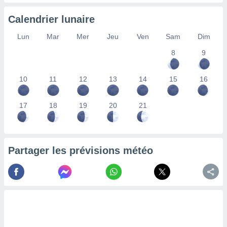
nées
lles sur
Calendrier lunaire
d'un
égitime,
Lun
Mar
Mer
Jeu
Ven
Sam
Dim
vous
8
9
vous
 Pour ce
ous
10
11
12
13
14
15
16
etirer
ement
17
18
19
20
21
 opposer
ement
nées à
ment en
Partager les prévisions météo
 sur «
res
» ou
e
que de
kies
ite web.
t nos