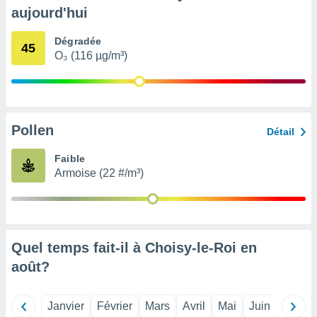
pour
aujourd'hui
 le
ement
Dégradée
afficher
45
O₃ (116 µg/m³)
licité ou
enu
lisé,
e vous
r de la
Pollen
Détail
 non
Faible
lisée.
Armoise (22 #/m³)
uvez
ation des
et
à notre
 par le
Quel temps fait-il à Choisy-le-Roi en
 cette
août
?
ion en
sur le
«
Janvier
Février
Mars
Avril
Mai
Juin
Juillet
».