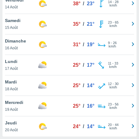
n «
14
-
28
38°
/
23°
km/h
14 Août
 et
r »,
cédez au
Samedi
23
-
65
35°
/
21°
 et vous
km/h
15 Août
z
ation de
Dimanche
9
-
26
31°
/
19°
km/h
16 Août
qu'ils
 nous ou
aires,
Lundi
11
-
33
25°
/
17°
km/h
17 Août
nt de
t
Mardi
12
-
30
er le
25°
/
14°
km/h
18 Août
ement
te, ainsi
Mercredi
23
-
56
25°
/
16°
km/h
per un
19 Août
écifique
us
Jeudi
20
-
44
de la
24°
/
14°
km/h
20 Août
 et du