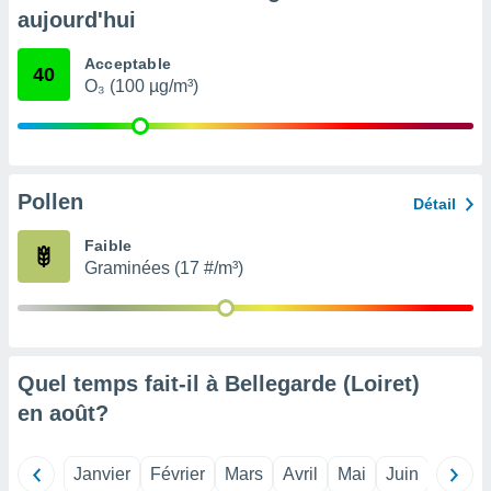
pour
aujourd'hui
 le
ement
Acceptable
afficher
40
O₃ (100 µg/m³)
licité ou
enu
lisé,
e vous
r de la
Pollen
Détail
 non
Faible
lisée.
Graminées (17 #/m³)
uvez
ation des
et
à notre
 par le
Quel temps fait-il à Bellegarde (Loiret)
 cette
en
août
?
ion en
sur le
«
Janvier
Février
Mars
Avril
Mai
Juin
Juillet
».