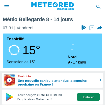
prochaine
Météo Bellegarde 8 - 14 jours
e
ntialité
07:31
Vendredi
...
enu de
o.com
Ensoleillé
o.com) a
15°
aré par
onnels
Nord
arantir
Sensation de 15°
9
17 km/h
té des
ions
. Vous
Flash info
accéder
Une nouvelle canicule attendue la semaine
e en
prochaine en France !
 les
Téléchargez
GRATUITEMENT
s :
Installer
l’application
Meteored!
r les