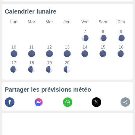
nées
lles sur
Calendrier lunaire
d'un
égitime,
Lun
Mar
Mer
Jeu
Ven
Sam
Dim
vous
7
8
9
vous
 Pour ce
ous
10
11
12
13
14
15
16
etirer
ement
17
18
19
20
 opposer
ement
nées à
ment en
Partager les prévisions météo
 sur «
res
» ou
e
que de
kies
ite web.
t nos