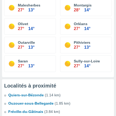
Malesherbes
Montargis
27°
13°
28°
14°
Olivet
Orléans
27°
14°
27°
14°
Outarville
Pithiviers
27°
13°
27°
13°
Saran
Sully-sur-Loire
27°
13°
27°
14°
Localités à proximité
Quiers-sur-Bézonde
(1.14 km)
Ouzouer-sous-Bellegarde
(1.85 km)
Fréville-du-Gâtinais
(3.84 km)