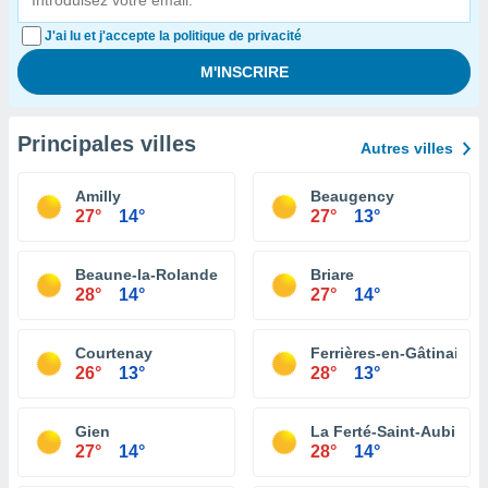
J'ai lu et j'accepte la politique de privacité
Principales villes
Autres villes
Amilly
Beaugency
27°
14°
27°
13°
Beaune-la-Rolande
Briare
28°
14°
27°
14°
Courtenay
Ferrières-en-Gâtinais
26°
13°
28°
13°
Gien
La Ferté-Saint-Aubin
27°
14°
28°
14°