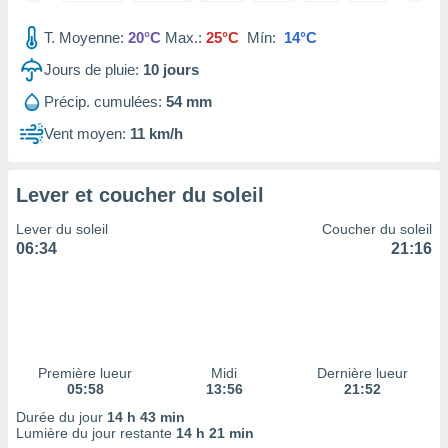
tre
T. Moyenne:
20°C
Max.:
25°C
Mín:
14°C
ement,
Jours de pluie:
10
jours
enaires
s des
Précip. cumulées:
54 mm
 des
Vent moyen:
11 km/h
nts
 ou des
gies
Lever et coucher du soleil
es pour
 accéder
Lever du soleil
Coucher du soleil
r des
06:34
21:16
lles
ue votre
r ce site
 IP et
ifiants
Première lueur
Midi
Dernière lueur
es.
05:58
13:56
21:52
Durée du jour
14 h 43 min
eurs
Lumière du jour restante
14 h 21 min
traiter