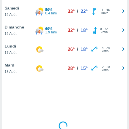
lisé en
Samedi
 de
50%
11
-
46
33°
/
22°
0.4 mm
km/h
15 Août
. Vous
rouver
Dimanche
60%
8
-
63
32°
/
18°
ations
1.9 mm
km/h
16 Août
re
que de
Lundi
kies
14
-
36
26°
/
18°
km/h
17 Août
r votre
ement à
ment en
Mardi
12
-
28
28°
/
15°
sur le
km/h
18 Août
res des
kies
le au
page de
te web.
MENT,
 les