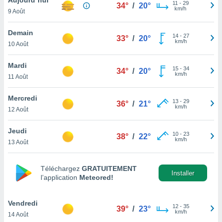
n «
11
-
29
34°
/
20°
km/h
9 Août
 et
r »,
cédez au
Demain
14
-
27
33°
/
20°
 et vous
km/h
10 Août
z
ation de
Mardi
15
-
34
34°
/
20°
km/h
11 Août
qu'ils
 nous ou
aires,
Mercredi
13
-
29
36°
/
21°
km/h
12 Août
nt de
t
Jeudi
10
-
23
er le
38°
/
22°
km/h
13 Août
ement
te, ainsi
Téléchargez
GRATUITEMENT
per un
Installer
l’application
Meteored!
écifique
us
de la
Vendredi
12
-
35
39°
/
23°
 et du
km/h
14 Août