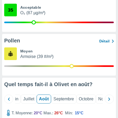
nées
Acceptable
lles sur
35
O₃ (87 µg/m³)
d'un
égitime,
vous
vous
 Pour ce
ous
Pollen
Détail
etirer
Moyen
ement
Armoise (39 #/m³)
 opposer
ement
nées à
ment en
 sur «
res
» ou
Quel temps fait-il à Olivet en
août
?
e
que de
kies
Mai
Juin
Juillet
Août
Septembre
Octobre
Novembre
ite web.
T. Moyenne:
20°C
Max.:
26°C
Mín:
15°C
t nos