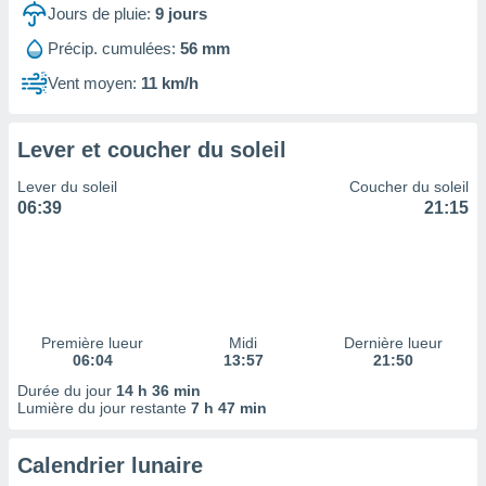
ires
Jours de pluie:
9
jours
ons le
ent des
Précip. cumulées:
56 mm
es
Vent moyen:
11 km/h
 :
et/ou
 à des
Lever et coucher du soleil
ions sur
eil,
Lever du soleil
Coucher du soleil
des
06:39
21:15
limitées
nner la
, créer
ils pour
ité
lisée,
Première lueur
Midi
Dernière lueur
06:04
13:57
21:50
des
our
Durée du jour
14 h 36 min
nner des
Lumière du jour restante
7 h 47 min
és
lisées,
Calendrier lunaire
s profils
enus