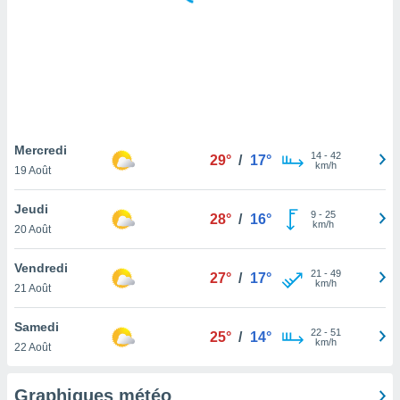
logies
e
s
tez pas
ation de
, vous
z à
à notre
Mercredi
14
-
42
29°
/
17°
km/h
19 Août
.com.
 cas,
Jeudi
9
-
25
us
28°
/
16°
km/h
20 Août
ns que
s
Vendredi
21
-
49
27°
/
17°
ires
km/h
21 Août
urer la
on sur le
Samedi
22
-
51
 seront
25°
/
14°
km/h
22 Août
, et que
ies ne
as
Graphiques météo