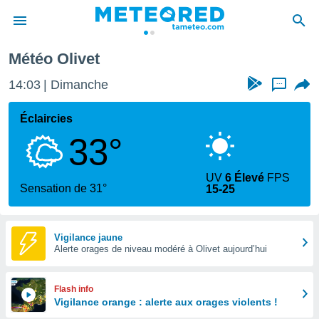
Météo Olivet
e
ntialité
14:03
Dimanche
...
enu de
o.com
Éclaircies
o.com) a
33°
aré par
onnels
UV
6 Élevé
FPS
arantir
Sensation de 31°
15-25
té des
ions
. Vous
accéder
Vigilance jaune
e en
Alerte orages de niveau modéré à Olivet aujourd’hui
 les
s :
Flash info
Vigilance orange : alerte aux orages violents !
r les