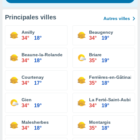
Principales villes
Autres villes
Amilly
Beaugency
34°
18°
34°
19°
Beaune-la-Rolande
Briare
34°
18°
35°
19°
Courtenay
Ferrières-en-Gâtinais
34°
17°
35°
18°
Gien
La Ferté-Saint-Aubin
34°
19°
34°
19°
Malesherbes
Montargis
34°
18°
35°
18°