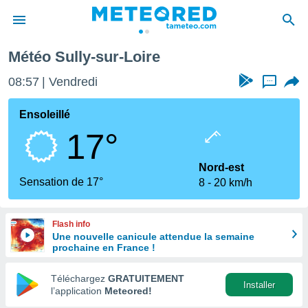
Météo Sully-sur-Loire
e
ntialité
08:57
Vendredi
...
enu de
o.com
Ensoleillé
o.com) a
17°
aré par
onnels
Nord-est
arantir
Sensation de 17°
8
20 km/h
té des
ions
. Vous
Flash info
accéder
Une nouvelle canicule attendue la semaine
e en
prochaine en France !
 les
Téléchargez
GRATUITEMENT
s :
Installer
l’application
Meteored!
r les