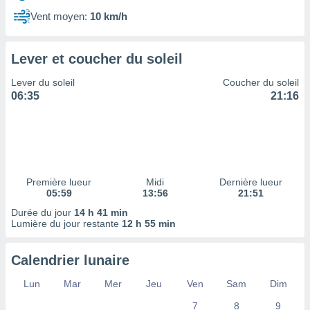
ires
ons le
Vent moyen:
10 km/h
ent des
es
 :
Lever et coucher du soleil
et/ou
Lever du soleil
Coucher du soleil
 à des
06:35
21:16
ions sur
eil,
des
limitées
nner la
, créer
Première lueur
Midi
Dernière lueur
ils pour
05:59
13:56
21:51
ité
Durée du jour
14 h 41 min
lisée,
Lumière du jour restante
12 h 55 min
des
our
nner des
Calendrier lunaire
és
lisées,
Lun
Mar
Mer
Jeu
Ven
Sam
Dim
s profils
7
8
9
enus