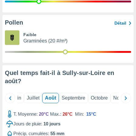
nées
lles sur
d'un
égitime,
Pollen
Détail
vous
vous
Faible
 Pour ce
Graminées (20 #/m³)
ous
etirer
ement
 opposer
Quel temps fait-il à Sully-sur-Loire en
ement
nées à
août
?
ment en
 sur «
res
» ou
Mai
Juin
Juillet
Août
Septembre
Octobre
Novembre
e
que de
kies
T. Moyenne:
20°C
Max.:
26°C
Mín:
15°C
ite web.
Jours de pluie:
10
jours
t nos
Précip. cumulées:
55 mm