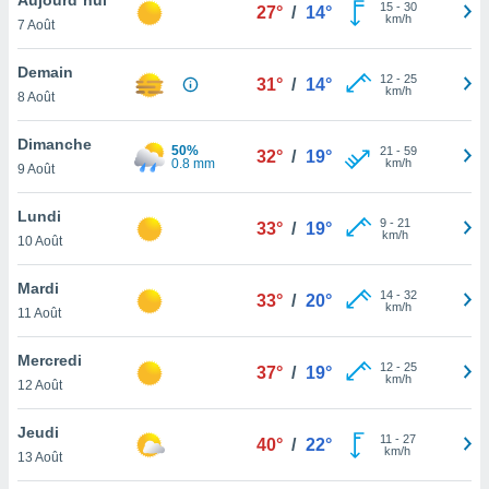
n «
15
-
30
27°
/
14°
km/h
7 Août
 et
r »,
cédez au
Demain
12
-
25
31°
/
14°
 et vous
km/h
8 Août
z
ation de
Dimanche
50%
21
-
59
32°
/
19°
0.8 mm
km/h
9 Août
qu'ils
 nous ou
aires,
Lundi
9
-
21
33°
/
19°
km/h
10 Août
nt de
t
Mardi
14
-
32
er le
33°
/
20°
km/h
11 Août
ement
te, ainsi
Mercredi
12
-
25
37°
/
19°
km/h
per un
12 Août
écifique
us
Jeudi
11
-
27
de la
40°
/
22°
km/h
13 Août
 et du