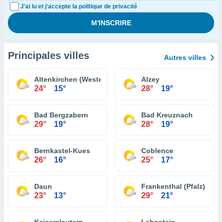
J'ai lu et j'accepte la politique de privacité
Principales villes
Autres villes
Altenkirchen (Westerwald)
Alzey
24°
15°
28°
19°
Bad Bergzabern
Bad Kreuznach
29°
19°
28°
19°
Bernkastel-Kues
Coblence
26°
16°
25°
17°
Daun
Frankenthal (Pfalz)
23°
13°
29°
21°