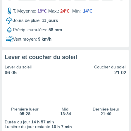
tre
T. Moyenne:
19°C
Max.:
24°C
Mín:
14°C
ement,
Jours de pluie:
11
jours
enaires
s des
Précip. cumulées:
58 mm
 des
Vent moyen:
9 km/h
nts
 ou des
gies
Lever et coucher du soleil
es pour
 accéder
Lever du soleil
Coucher du soleil
r des
06:05
21:02
lles
ue votre
r ce site
 IP et
ifiants
Première lueur
Midi
Dernière lueur
es.
05:28
13:34
21:40
Durée du jour
14 h 57 min
eurs
Lumière du jour restante
16 h 7 min
traiter