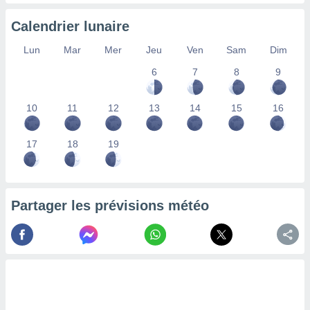
nées
lles sur
Calendrier lunaire
d'un
égitime,
Lun
Mar
Mer
Jeu
Ven
Sam
Dim
vous
6
7
8
9
vous
 Pour ce
ous
10
11
12
13
14
15
16
etirer
ement
17
18
19
 opposer
ement
nées à
ment en
Partager les prévisions météo
 sur «
res
» ou
e
que de
kies
ite web.
t nos