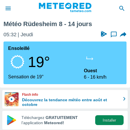
aine prochaine
Météo Rüdesheim 8 - 14 jours
e
ntialité
05:32
Jeudi
...
enu de
o.com
Ensoleillé
o.com) a
19°
aré par
onnels
Ouest
arantir
Sensation de 19°
6
16 km/h
té des
ions
. Vous
Flash info
accéder
Découvrez la tendance météo entre août et
e en
octobre
 les
Téléchargez
GRATUITEMENT
s :
Installer
l’application
Meteored!
r les