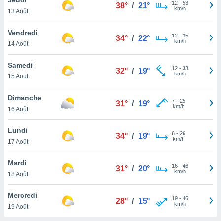
n «
12
-
53
38°
/
21°
km/h
13 Août
 et
r »,
cédez au
Vendredi
12
-
35
34°
/
22°
 et vous
km/h
14 Août
z
ation de
Samedi
12
-
33
32°
/
19°
km/h
15 Août
qu'ils
 nous ou
aires,
Dimanche
7
-
25
31°
/
19°
km/h
16 Août
nt de
t
Lundi
6
-
26
er le
34°
/
19°
km/h
17 Août
ement
te, ainsi
Mardi
16
-
46
31°
/
20°
km/h
per un
18 Août
écifique
us
Mercredi
19
-
46
de la
28°
/
15°
km/h
19 Août
 et du