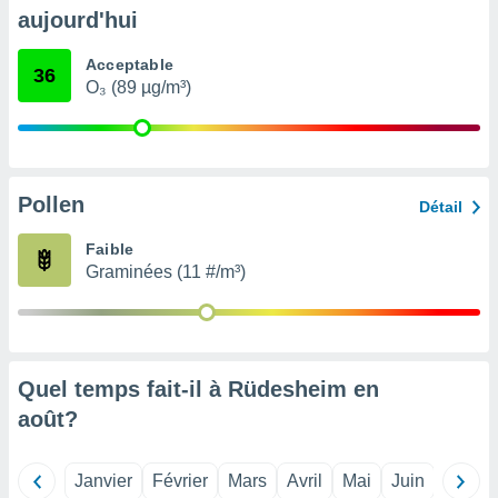
pour
aujourd'hui
 le
ement
Acceptable
afficher
36
O₃ (89 µg/m³)
licité ou
enu
lisé,
e vous
r de la
Pollen
Détail
 non
Faible
lisée.
Graminées (11 #/m³)
uvez
ation des
et
à notre
 par le
Quel temps fait-il à Rüdesheim en
 cette
août
?
ion en
sur le
«
Janvier
Février
Mars
Avril
Mai
Juin
Juillet
».