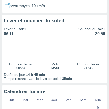
ires
ons le
Vent moyen:
10 km/h
ent des
es
 :
Lever et coucher du soleil
et/ou
Lever du soleil
Coucher du soleil
 à des
06:11
20:56
ions sur
eil,
des
limitées
nner la
, créer
Première lueur
Midi
Dernière lueur
ils pour
05:34
13:34
21:33
ité
Durée du jour
14 h 45 min
lisée,
Temps restant avant le lever de soleil
35min
des
our
nner des
Calendrier lunaire
és
lisées,
Lun
Mar
Mer
Jeu
Ven
Sam
Dim
s profils
9
enus