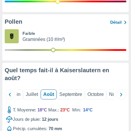
nées
lles sur
d'un
égitime,
Pollen
Détail
vous
vous
Faible
 Pour ce
Graminées (10 #/m³)
ous
etirer
ement
 opposer
Quel temps fait-il à Kaiserslautern en
ement
nées à
août
?
ment en
 sur «
res
» ou
Mai
Juin
Juillet
Août
Septembre
Octobre
Novembre
e
que de
kies
T. Moyenne:
18°C
Max.:
23°C
Mín:
14°C
ite web.
Jours de pluie:
12
jours
t nos
Précip. cumulées:
70 mm