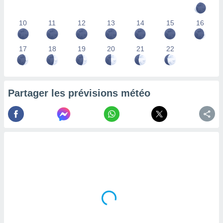
lisés,
des
10
11
12
13
14
15
16
our
nner des
s
17
18
19
20
21
22
lisés,
la
ance des
s,
Partager les prévisions météo
la
ance des
s,
dre les
par le
ques ou
inaisons
ées
nt de
tes
,
er et
r les