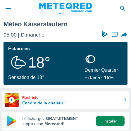
Météo Kaiserslautern
e
ntialité
05:00
Dimanche
...
enu de
o.com
Éclaircies
o.com) a
18°
aré par
onnels
Dernier Quartier
arantir
Sensation de 18°
Éclairée:
15%
té des
ions
. Vous
accéder
Flash info
e en
Encore de la chaleur !
 les
Téléchargez
GRATUITEMENT
s :
Installer
l’application
Meteored!
r les