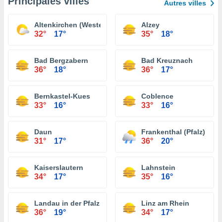
Principales villes
Autres villes
Altenkirchen (Westerwald)
Alzey
32°
17°
35°
18°
Bad Bergzabern
Bad Kreuznach
36°
18°
36°
17°
Bernkastel-Kues
Coblence
33°
16°
33°
16°
Daun
Frankenthal (Pfalz)
31°
17°
36°
20°
Kaiserslautern
Lahnstein
34°
17°
35°
16°
Landau in der Pfalz
Linz am Rhein
36°
19°
34°
17°