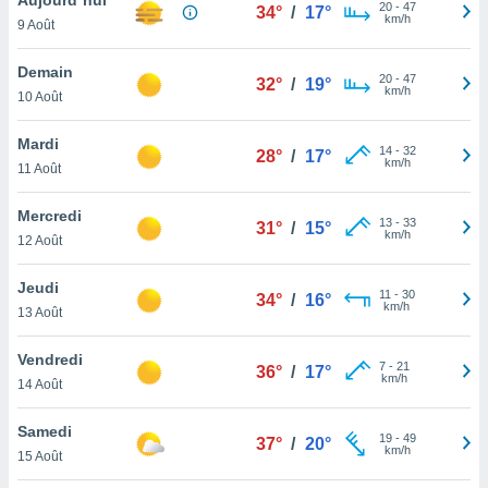
n «
20
-
47
34°
/
17°
km/h
9 Août
 et
r »,
cédez au
Demain
20
-
47
32°
/
19°
 et vous
km/h
10 Août
z
ation de
Mardi
14
-
32
28°
/
17°
km/h
11 Août
qu'ils
 nous ou
aires,
Mercredi
13
-
33
31°
/
15°
km/h
12 Août
nt de
t
Jeudi
11
-
30
er le
34°
/
16°
km/h
13 Août
ement
te, ainsi
Vendredi
7
-
21
36°
/
17°
km/h
per un
14 Août
écifique
us
Samedi
19
-
49
de la
37°
/
20°
km/h
15 Août
 et du