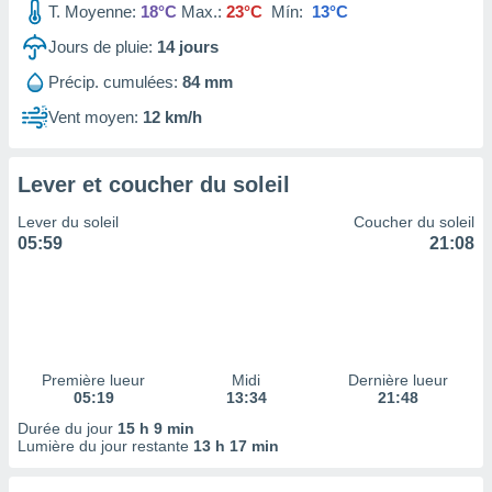
T. Moyenne:
18°C
Max.:
23°C
Mín:
13°C
tre
ement,
Jours de pluie:
14
jours
Précip. cumulées:
84 mm
enaires
s des
Vent moyen:
12 km/h
 des
nts
 ou des
Lever et coucher du soleil
gies
es pour
Lever du soleil
Coucher du soleil
 accéder
05:59
21:08
r des
lles
ue votre
r ce site
 IP et
Première lueur
Midi
Dernière lueur
05:19
13:34
21:48
ifiants
es.
Durée du jour
15 h 9 min
Lumière du jour restante
13 h 17 min
eurs
traiter