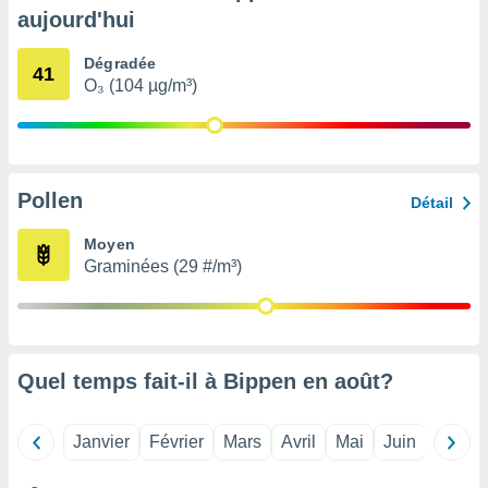
pour
aujourd'hui
 le
ement
Dégradée
afficher
41
O₃ (104 µg/m³)
licité ou
enu
lisé,
e vous
r de la
Pollen
Détail
 non
Moyen
lisée.
Graminées (29 #/m³)
uvez
ation des
et
à notre
 par le
Quel temps fait-il à Bippen en
août
?
 cette
ion en
sur le
Janvier
Février
Mars
Avril
Mai
Juin
Juillet
«
».