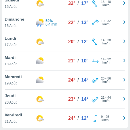
n «
16
-
40
32°
/
17°
km/h
15 Août
 et
r »,
cédez au
Dimanche
50%
10
-
32
22°
/
13°
 et vous
0.4 mm
km/h
16 Août
z
ation de
Lundi
14
-
38
20°
/
12°
km/h
17 Août
qu'ils
 nous ou
aires,
Mardi
14
-
32
21°
/
10°
km/h
18 Août
nt de
t
Mercredi
25
-
56
er le
24°
/
14°
km/h
19 Août
ement
te, ainsi
Jeudi
21
-
44
23°
/
14°
km/h
per un
20 Août
écifique
us
Vendredi
9
-
25
de la
24°
/
12°
km/h
21 Août
 et du