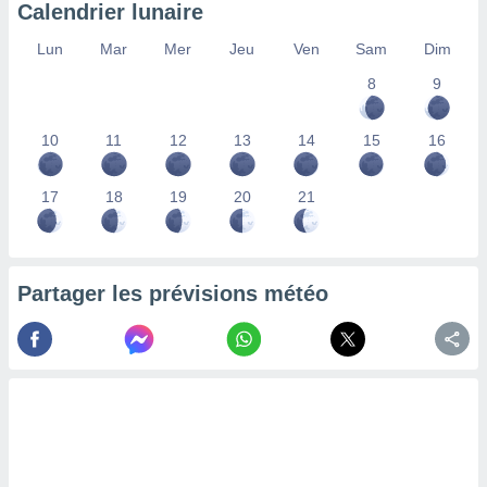
Calendrier lunaire
nées
lles sur
Lun
Mar
Mer
Jeu
Ven
Sam
Dim
d'un
égitime,
8
9
vous
vous
 Pour ce
10
11
12
13
14
15
16
ous
etirer
17
18
19
20
21
ement
 opposer
ement
nées à
Partager les prévisions météo
ment en
 sur «
res
» ou
e
que de
kies
ite web.
t nos