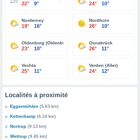
22°
9°
24°
10°
Norderney
Nordhorn
19°
16°
26°
10°
Oldenburg (Oldenburg)
Osnabrück
23°
10°
26°
11°
Vechta
Verden (Aller)
25°
11°
24°
12°
Localités à proximité
Eggermühlen
(5.63 km)
Kettenkamp
(6.24 km)
Nortrup
(9.13 km)
Wettrup
(9.45 km)