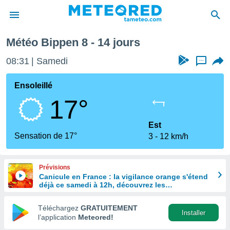
aine
Météo Bippen 8 - 14 jours
e
ntialité
08:31
Samedi
...
enu de
o.com
Ensoleillé
o.com) a
17°
aré par
onnels
Est
arantir
Sensation de 17°
3
12 km/h
té des
ions
. Vous
Prévisions
accéder
Canicule en France : la vigilance orange s'étend
e en
déjà ce samedi à 12h, découvrez les
 les
départements concernés
Téléchargez
GRATUITEMENT
s :
Installer
l’application
Meteored!
r les