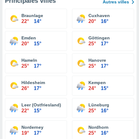
Principales villes
Autres villes
Braunlage
Cuxhaven
22°
14°
20°
16°
Emden
Göttingen
20°
15°
25°
17°
Hameln
Hanovre
25°
17°
25°
17°
Hildesheim
Kempen
26°
17°
24°
15°
Leer (Ostfriesland)
Lüneburg
22°
15°
25°
16°
Norderney
Nordhorn
19°
17°
25°
16°