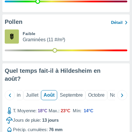
nées
lles sur
d'un
égitime,
Pollen
Détail
vous
vous
Faible
 Pour ce
Graminées (11 #/m³)
ous
etirer
ement
 opposer
Quel temps fait-il à Hildesheim en
ement
nées à
août
?
ment en
 sur «
res
» ou
Mai
Juin
Juillet
Août
Septembre
Octobre
Novembre
e
que de
kies
T. Moyenne:
18°C
Max.:
23°C
Mín:
14°C
ite web.
Jours de pluie:
13
jours
t nos
Précip. cumulées:
76 mm