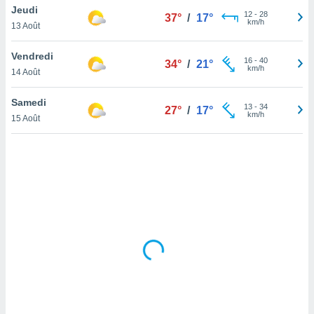
Jeudi
lisé en
12
-
28
37°
/
17°
km/h
 de
13 Août
. Vous
rouver
Vendredi
16
-
40
34°
/
21°
km/h
14 Août
ations
re
Samedi
que de
13
-
34
27°
/
17°
km/h
kies
15 Août
r votre
ement à
ment en
sur le
res des
kies
le au
page de
te web.
MENT,
 les