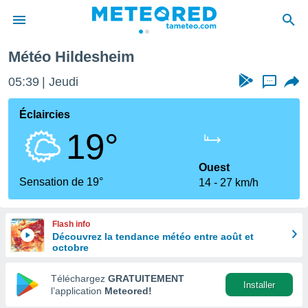
Météo Hildesheim
e
ntialité
05:39
Jeudi
...
enu de
o.com
Éclaircies
o.com) a
19°
aré par
onnels
Ouest
arantir
Sensation de 19°
14
27 km/h
té des
ions
. Vous
Flash info
accéder
Découvrez la tendance météo entre août et
e en
octobre
 les
Téléchargez
GRATUITEMENT
s :
Installer
l’application
Meteored!
r les