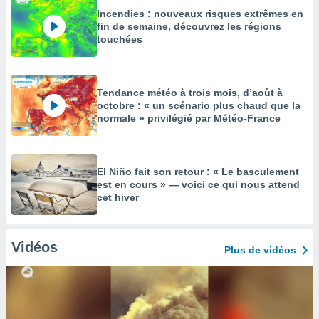
Incendies : nouveaux risques extrêmes en
fin de semaine, découvrez les régions
touchées
Tendance météo à trois mois, d’août à
octobre : « un scénario plus chaud que la
normale » privilégié par Météo-France
El Niño fait son retour : « Le basculement
est en cours » — voici ce qui nous attend
cet hiver
Vidéos
Plus de vidéos