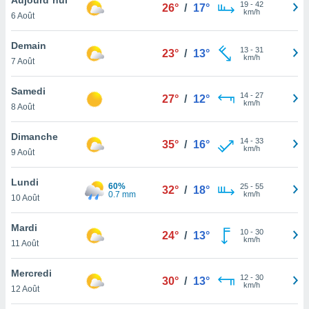
n «
19
-
42
26°
/
17°
km/h
6 Août
 et
r »,
cédez au
Demain
13
-
31
23°
/
13°
 et vous
km/h
7 Août
z
ation de
Samedi
14
-
27
27°
/
12°
km/h
8 Août
qu'ils
 nous ou
aires,
Dimanche
14
-
33
35°
/
16°
km/h
9 Août
nt de
t
Lundi
60%
25
-
55
er le
32°
/
18°
0.7 mm
km/h
10 Août
ement
te, ainsi
Mardi
10
-
30
24°
/
13°
km/h
per un
11 Août
écifique
us
Mercredi
12
-
30
de la
30°
/
13°
km/h
12 Août
 et du