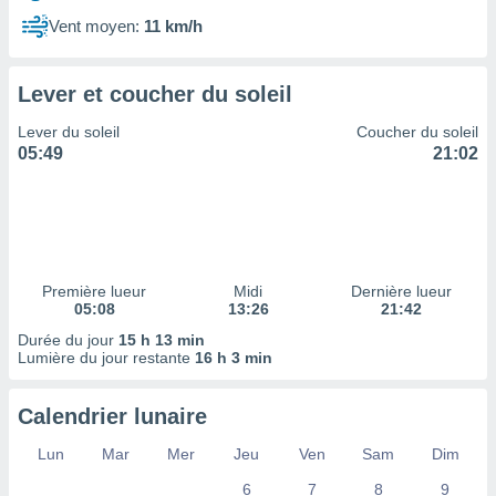
ires
ons le
Vent moyen:
11 km/h
ent des
es
 :
Lever et coucher du soleil
et/ou
Lever du soleil
Coucher du soleil
 à des
05:49
21:02
ions sur
eil,
des
limitées
nner la
, créer
Première lueur
Midi
Dernière lueur
ils pour
05:08
13:26
21:42
ité
Durée du jour
15 h 13 min
lisée,
Lumière du jour restante
16 h 3 min
des
our
nner des
Calendrier lunaire
és
lisées,
Lun
Mar
Mer
Jeu
Ven
Sam
Dim
s profils
6
7
8
9
enus