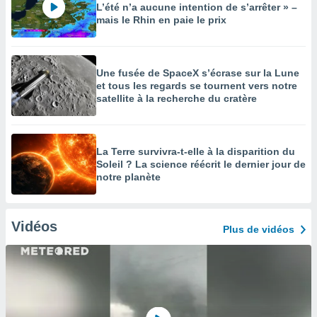
L’été n’a aucune intention de s’arrêter » –
mais le Rhin en paie le prix
Une fusée de SpaceX s’écrase sur la Lune
et tous les regards se tournent vers notre
satellite à la recherche du cratère
La Terre survivra-t-elle à la disparition du
Soleil ? La science réécrit le dernier jour de
notre planète
Vidéos
Plus de vidéos