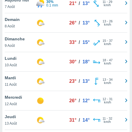
30%
n «
11
-
29
21°
/
13°
0.1 mm
km/h
7 Août
 et
r »,
cédez au
Demain
13
-
26
26°
/
13°
 et vous
km/h
8 Août
z
ation de
Dimanche
15
-
37
33°
/
15°
km/h
9 Août
qu'ils
 nous ou
aires,
Lundi
18
-
47
30°
/
18°
km/h
10 Août
nt de
t
Mardi
13
-
34
er le
23°
/
13°
km/h
11 Août
ement
te, ainsi
Mercredi
12
-
31
26°
/
12°
km/h
per un
12 Août
écifique
us
Jeudi
11
-
32
de la
31°
/
14°
km/h
13 Août
 et du