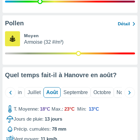
nées
lles sur
d'un
égitime,
Pollen
Détail
vous
vous
Moyen
 Pour ce
Armoise (32 #/m³)
ous
etirer
ement
 opposer
Quel temps fait-il à Hanovre en
août
?
ement
nées à
ment en
Mai
Juin
Juillet
Août
Septembre
Octobre
Novembre
 sur «
res
» ou
e
T. Moyenne:
18°C
Max.:
23°C
Mín:
13°C
que de
kies
Jours de pluie:
13
jours
ite web.
Précip. cumulées:
78 mm
t nos
Vent moyen:
11 km/h