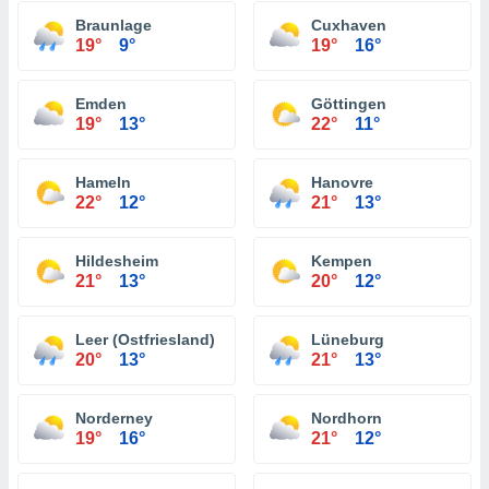
Braunlage
Cuxhaven
19°
9°
19°
16°
Emden
Göttingen
19°
13°
22°
11°
Hameln
Hanovre
22°
12°
21°
13°
Hildesheim
Kempen
21°
13°
20°
12°
Leer (Ostfriesland)
Lüneburg
20°
13°
21°
13°
Norderney
Nordhorn
19°
16°
21°
12°