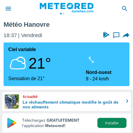
Météo Hanovre
e
ntialité
18:37
Vendredi
...
enu de
o.com
Ciel variable
o.com) a
21°
aré par
onnels
Nord-ouest
arantir
Sensation de 21°
9
24 km/h
té des
ions
. Vous
Actualité
accéder
Le réchauffement climatique modifie le goût de
e en
nos aliments
 les
Téléchargez
GRATUITEMENT
s :
Installer
l’application
Meteored!
r les