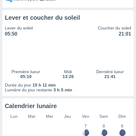
ires
ons le
ent des
Lever et coucher du soleil
es
 :
Lever du soleil
Coucher du soleil
et/ou
05:50
21:01
 à des
ions sur
eil,
des
limitées
Première lueur
Midi
Dernière lueur
nner la
05:10
13:26
21:41
, créer
ils pour
Durée du jour
15 h 11 min
ité
Lumière du jour restante
3 h 5 min
lisée,
des
Calendrier lunaire
our
nner des
Lun
Mar
Mer
Jeu
Ven
Sam
Dim
és
lisées,
7
8
9
s profils
enus