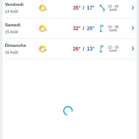
Vendredi
lisé en
10
-
26
35°
/
17°
km/h
 de
14 Août
. Vous
rouver
Samedi
15
-
36
32°
/
20°
km/h
15 Août
ations
re
Dimanche
que de
12
-
33
26°
/
13°
km/h
kies
16 Août
r votre
ement à
ment en
sur le
res des
kies
le au
page de
te web.
MENT,
 les