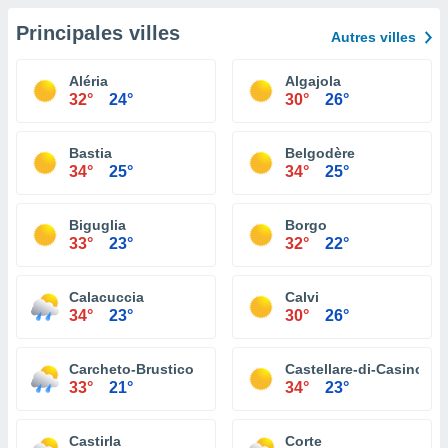
Principales villes
Autres villes
Aléria
Algajola
32°
24°
30°
26°
Bastia
Belgodère
34°
25°
34°
25°
Biguglia
Borgo
33°
23°
32°
22°
Calacuccia
Calvi
34°
23°
30°
26°
Carcheto-Brustico
Castellare-di-Casinca
33°
21°
34°
23°
Castirla
Corte