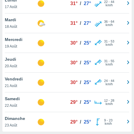
n «
22
-
44
31°
/
27°
km/h
17 Août
 et
r »,
cédez au
Mardi
36
-
64
31°
/
27°
 et vous
km/h
18 Août
z
ation de
Mercredi
31
-
53
30°
/
25°
km/h
19 Août
qu'ils
 nous ou
aires,
Jeudi
31
-
55
30°
/
25°
km/h
20 Août
nt de
t
Vendredi
24
-
44
er le
30°
/
25°
km/h
21 Août
ement
te, ainsi
Samedi
12
-
28
29°
/
25°
km/h
per un
22 Août
écifique
us
Dimanche
9
-
23
de la
29°
/
25°
km/h
23 Août
 et du