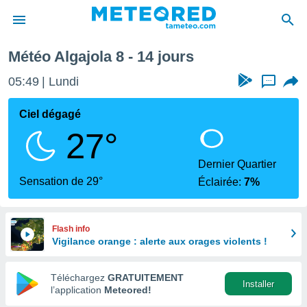
e
Météo Algajola 8 - 14 jours
e
ntialité
05:49
Lundi
...
enu de
o.com
Ciel dégagé
o.com) a
27°
aré par
onnels
Dernier Quartier
arantir
Sensation de 29°
Éclairée:
7%
té des
ions
. Vous
accéder
Flash info
e en
Vigilance orange : alerte aux orages violents !
 les
Téléchargez
GRATUITEMENT
s :
Installer
l’application
Meteored!
r les