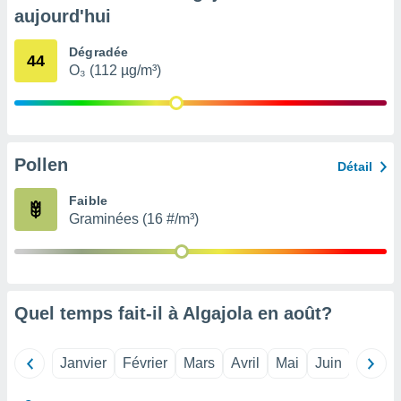
pour
aujourd'hui
 le
ement
Dégradée
afficher
44
O₃ (112 µg/m³)
licité ou
enu
lisé,
e vous
r de la
Pollen
Détail
 non
Faible
lisée.
Graminées (16 #/m³)
uvez
ation des
et
à notre
 par le
Quel temps fait-il à Algajola en
août
?
 cette
ion en
sur le
Janvier
Février
Mars
Avril
Mai
Juin
Juillet
«
».