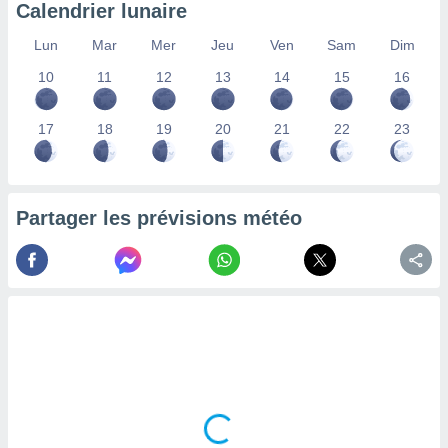
Calendrier lunaire
nées
lles sur
Lun
Mar
Mer
Jeu
Ven
Sam
Dim
d'un
égitime,
10
11
12
13
14
15
16
vous
vous
 Pour ce
17
18
19
20
21
22
23
ous
etirer
ement
Partager les prévisions météo
 opposer
ement
nées à
ment en
 sur «
res
» ou
e
que de
kies
ite web.
t nos