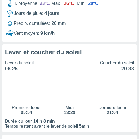
T. Moyenne:
23°C
Max.:
26°C
Mín:
20°C
tre
ement,
Jours de pluie:
4
jours
Précip. cumulées:
20 mm
enaires
s des
Vent moyen:
9 km/h
 des
nts
 ou des
Lever et coucher du soleil
gies
es pour
Lever du soleil
Coucher du soleil
 accéder
06:25
20:33
r des
lles
ue votre
r ce site
 IP et
Première lueur
Midi
Dernière lueur
05:54
13:29
21:04
ifiants
es.
Durée du jour
14 h 8 min
Temps restant avant le lever de soleil
5min
eurs
traiter