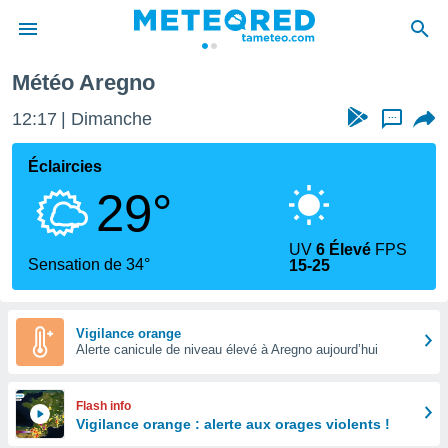
Météo Aregno
e
ntialité
12:17
Dimanche
...
enu de
o.com
Éclaircies
o.com) a
29°
aré par
onnels
UV
6 Élevé
FPS
arantir
Sensation de 34°
15-25
té des
ions
. Vous
accéder
Vigilance orange
e en
Alerte canicule de niveau élevé à Aregno aujourd’hui
 les
s :
Flash info
Vigilance orange : alerte aux orages violents !
r les