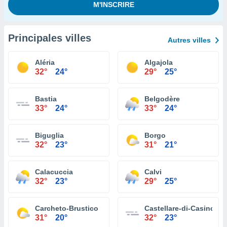
Principales villes
Autres villes
Aléria
Algajola
32°
24°
29°
25°
Bastia
Belgodère
33°
24°
33°
24°
Biguglia
Borgo
32°
23°
31°
21°
Calacuccia
Calvi
32°
23°
29°
25°
Carcheto-Brustico
Castellare-di-Casinca
31°
20°
32°
23°