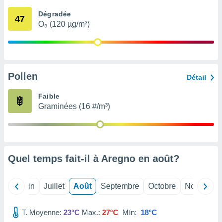
nées
Dégradée
lles sur
47
O₃ (120 µg/m³)
d'un
égitime,
vous
vous
 Pour ce
ous
Pollen
Détail
etirer
Faible
ement
Graminées (16 #/m³)
 opposer
ement
nées à
ment en
 sur «
res
» ou
Quel temps fait-il à Aregno en
août
?
e
que de
kies
Mai
Juin
Juillet
Août
Septembre
Octobre
Novembre
ite web.
T. Moyenne:
23°C
Max.:
27°C
Mín:
18°C
t nos