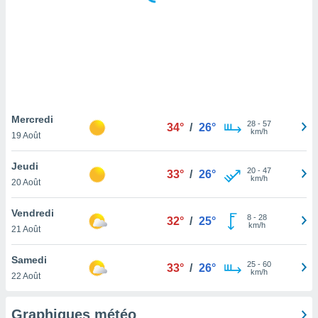
logies
e
s
tez pas
ation de
, vous
z à
à notre
Mercredi
28
-
57
34°
/
26°
km/h
19 Août
.com.
 cas,
Jeudi
20
-
47
us
33°
/
26°
km/h
20 Août
ns que
s
Vendredi
8
-
28
32°
/
25°
ires
km/h
21 Août
urer la
on sur le
Samedi
25
-
60
 seront
33°
/
26°
km/h
22 Août
, et que
ies ne
as
Graphiques météo