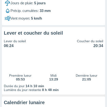
ires
Jours de pluie:
5
jours
ons le
ent des
Précip. cumulées:
33 mm
es
Vent moyen:
5 km/h
 :
et/ou
 à des
Lever et coucher du soleil
ions sur
eil,
Lever du soleil
Coucher du soleil
des
06:24
20:34
limitées
nner la
, créer
ils pour
ité
lisée,
Première lueur
Midi
Dernière lueur
05:53
13:29
21:05
des
our
Durée du jour
14 h 10 min
nner des
Lumière du jour restante
8 h 48 min
és
lisées,
Calendrier lunaire
s profils
enus