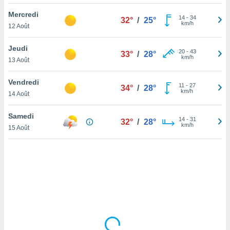
lisé en
Mercredi
 de
14
-
34
32°
/
25°
km/h
12 Août
. Vous
rouver
Jeudi
20
-
43
33°
/
28°
ations
km/h
13 Août
re
que de
Vendredi
kies
11
-
27
34°
/
28°
km/h
14 Août
r votre
ement à
ment en
Samedi
14
-
31
32°
/
28°
sur le
km/h
15 Août
res des
kies
le au
page de
te web.
MENT,
 les