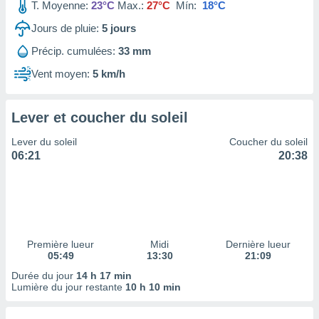
ires
T. Moyenne:
23°C
Max.:
27°C
Mín:
18°C
ons le
Jours de pluie:
5
jours
ent des
es
Précip. cumulées:
33 mm
 :
Vent moyen:
5 km/h
et/ou
 à des
ions sur
eil,
Lever et coucher du soleil
des
Lever du soleil
Coucher du soleil
limitées
06:21
20:38
nner la
, créer
ils pour
ité
lisée,
des
Première lueur
Midi
Dernière lueur
our
05:49
13:30
21:09
nner des
Durée du jour
14 h 17 min
és
Lumière du jour restante
10 h 10 min
lisées,
s profils
enus