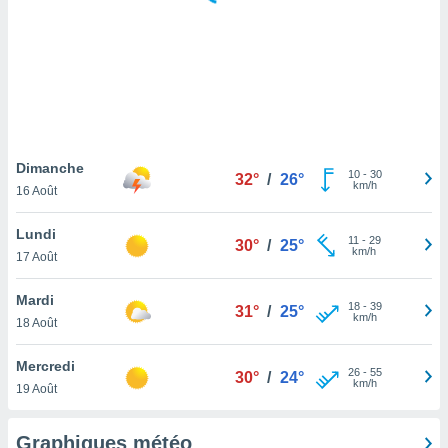
logies
e
s
tez pas
ation de
, vous
z à
à notre
Dimanche
10
-
30
32°
/
26°
km/h
16 Août
.com.
 cas,
Lundi
11
-
29
us
30°
/
25°
km/h
17 Août
ns que
s
Mardi
18
-
39
31°
/
25°
ires
km/h
18 Août
urer la
on sur le
Mercredi
26
-
55
 seront
30°
/
24°
km/h
19 Août
, et que
ies ne
as
Graphiques météo