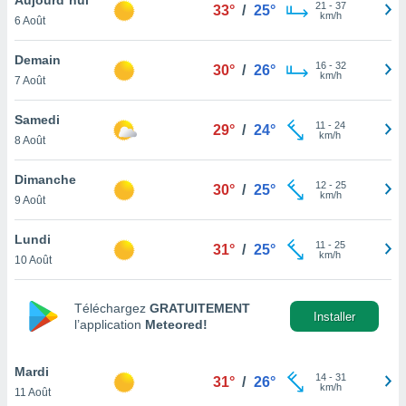
n «
21
-
37
33°
/
25°
km/h
6 Août
 et
r »,
cédez au
Demain
16
-
32
30°
/
26°
 et vous
km/h
7 Août
z
ation de
Samedi
11
-
24
29°
/
24°
km/h
8 Août
qu'ils
 nous ou
aires,
Dimanche
12
-
25
30°
/
25°
km/h
9 Août
nt de
t
Lundi
11
-
25
er le
31°
/
25°
km/h
10 Août
ement
te, ainsi
Téléchargez
GRATUITEMENT
per un
Installer
l’application
Meteored!
écifique
us
de la
Mardi
14
-
31
31°
/
26°
 et du
km/h
11 Août