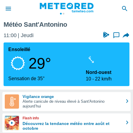
Météo Sant'Antonino
e
ntialité
11:00
Jeudi
...
enu de
o.com
Ensoleillé
o.com) a
29°
aré par
onnels
Nord-ouest
arantir
Sensation de 35°
10
22 km/h
té des
ions
. Vous
Vigilance orange
accéder
Alerte canicule de niveau élevé à Sant'Antonino
e en
aujourd’hui
 les
Flash info
s :
Découvrez la tendance météo entre août et
octobre
r les