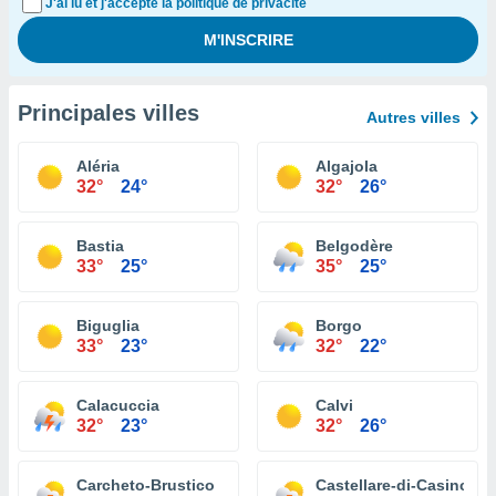
J'ai lu et j'accepte la politique de privacité
Principales villes
Autres villes
Aléria
Algajola
32°
24°
32°
26°
Bastia
Belgodère
33°
25°
35°
25°
Biguglia
Borgo
33°
23°
32°
22°
Calacuccia
Calvi
32°
23°
32°
26°
Carcheto-Brustico
Castellare-di-Casinca