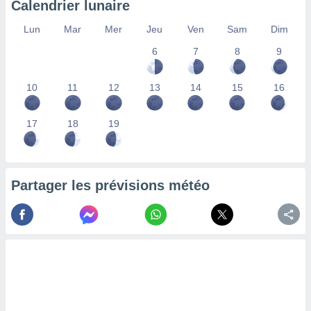
Calendrier lunaire
lisés,
des
Lun
Mar
Mer
Jeu
Ven
Sam
Dim
our
6
7
8
9
nner des
s
lisés,
10
11
12
13
14
15
16
la
ance des
s,
17
18
19
la
ance des
s,
dre les
Partager les prévisions météo
par le
ques ou
inaisons
ées
nt de
tes
,
er et
r les