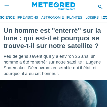
SCIENCE
PRÉVISIONS
ASTRONOMIE
PLANTES
LOISIRS
e
ntialité
Un homme est "enterré" sur la
enu de
lune : qui est-il et pourquoi se
o.com
o.com) a
trouve-t-il sur notre satellite ?
aré par
Peu de gens savent qu'il y a environ 25 ans, un
onnels
arantir
homme a été "enterré" sur notre satellite : Eugene
té des
Shoemaker. Découvrons ensemble qui il était et
ions
pourquoi il a eu cet honneur.
. Vous
accéder
e en
 les
s :
r les