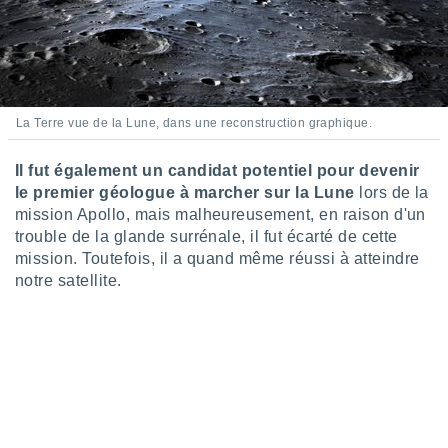
tre
ement,
enaires
s des
 des
La Terre vue de la Lune, dans une reconstruction graphique.
nts
 ou des
Il fut également un candidat potentiel pour devenir
gies
le premier géologue à marcher sur la Lune
lors de la
es pour
 accéder
mission Apollo, mais malheureusement, en raison d'un
r des
trouble de la glande surrénale, il fut écarté de cette
mission. Toutefois, il a quand même réussi à atteindre
lles
notre satellite.
ue votre
r ce site
 IP et
ifiants
es.
eurs
traiter