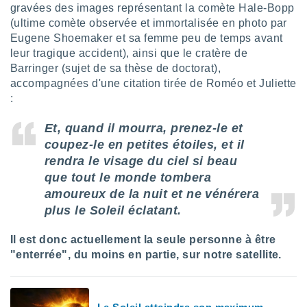
ires
gravées des images représentant la comète Hale-Bopp
ons le
(ultime comète observée et immortalisée en photo par
ent des
Eugene Shoemaker et sa femme peu de temps avant
es
leur tragique accident), ainsi que le cratère de
 :
Barringer (sujet de sa thèse de doctorat),
et/ou
accompagnées d'une citation tirée de Roméo et Juliette
 à des
ions sur
:
eil,
des
Et, quand il mourra, prenez-le et
limitées
coupez-le en petites étoiles, et il
rendra le visage du ciel si beau
nner la
, créer
que tout le monde tombera
ils pour
amoureux de la nuit et ne vénérera
ité
plus le Soleil éclatant.
lisée,
des
Il est donc actuellement la seule personne à être
our
nner des
"enterrée", du moins en partie, sur notre satellite.
és
lisées,
s profils
enus