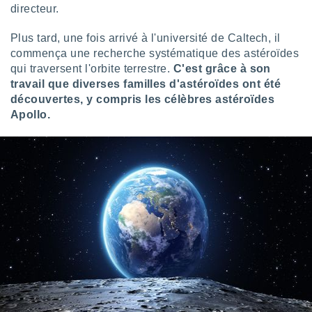
pour
directeur.
 le
ement
Plus tard, une fois arrivé à l'université de Caltech, il
afficher
commença une recherche systématique des astéroïdes
licité ou
enu
qui traversent l'orbite terrestre.
C'est grâce à son
lisé,
travail que diverses familles d'astéroïdes ont été
e vous
découvertes, y compris les célèbres astéroïdes
Apollo.
r de la
 non
lisée.
uvez
ation des
et
à notre
 par le
 cette
ion en
sur le
«
».