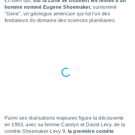
Eh bien oui,
sur la Lune se trouvent les restes d'un
n «
homme nommé Eugene Shoemaker,
surnommé
 et
r »,
"Gene", un géologue américain qui fut l'un des
cédez au
fondateurs du domaine des sciences planétaires.
 et vous
z
ation de
qu'ils
 nous ou
aires,
nt de
t
er le
ement
te, ainsi
per un
écifique
us
Parmi ses réalisations majeures figure la découverte
de la
en 1993, avec sa femme Carolyn et David Levy, de la
 et du
comète Shoemaker-Levy 9,
la première comète