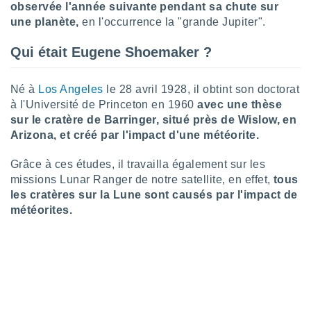
observée l'année suivante pendant sa chute sur
lisé en
une planète,
en l'occurrence la "grande Jupiter".
 de
. Vous
rouver
Qui était Eugene Shoemaker ?
ations
Né à
Los Angeles
le 28 avril 1928, il obtint son doctorat
re
que de
à l'Université de Princeton en 1960
avec une thèse
kies
sur le cratère de Barringer, situé près de Wislow, en
r votre
Arizona, et créé par l'impact d'une météorite.
ement à
ment en
Grâce à ces études, il travailla également sur les
sur le
missions Lunar Ranger de notre satellite, en effet,
tous
les cratères sur la Lune sont causés par l'impact de
res des
kies
météorites.
le au
page de
te web.
MENT,
 les