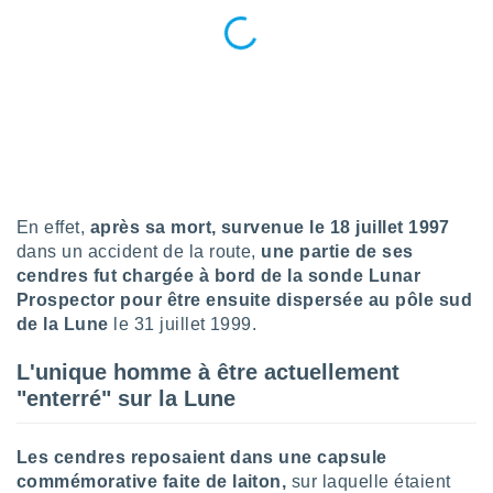
nées
lles sur
d'un
égitime,
vous
vous
 Pour ce
ous
etirer
ement
En effet,
après sa mort, survenue le 18 juillet 1997
 opposer
dans un accident de la route,
une partie de ses
ement
cendres fut chargée à bord de la sonde Lunar
nées à
Prospector pour être ensuite dispersée au pôle sud
ment en
de la Lune
le 31 juillet 1999.
 sur «
res
» ou
e
L'unique homme à être actuellement
que de
"enterré" sur la Lune
kies
ite web.
Les cendres reposaient dans une capsule
t nos
commémorative faite de laiton,
sur laquelle étaient