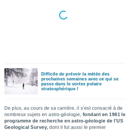
logies
e
s
tez pas
ation de
, vous
z à
à notre
.com.
 cas,
us
Difficile de prévoir la météo des
ns que
prochaines semaines avec ce qui se
s
passe dans le vortex polaire
stratosphérique !
ires
urer la
on sur le
De plus, au cours de sa carrière, il s'est consacré à de
 seront
, et que
nombreux sujets en astro-géologie,
fondant en 1961 le
ies ne
programme de recherche en astro-géologie de l'US
as
Geological Survey,
dont il fut aussi le premier