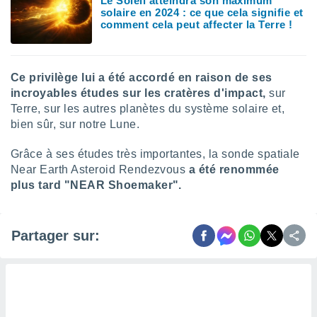
Le Soleil atteindra son maximum
solaire en 2024 : ce que cela signifie et
lisés,
comment cela peut affecter la Terre !
des
our
nner des
s
Ce privilège lui a été accordé en raison de ses
lisés,
incroyables études sur les cratères d'impact,
sur
la
ance des
Terre, sur les autres planètes du système solaire et,
s,
bien sûr, sur notre Lune.
la
ance des
Grâce à ses études très importantes, la sonde spatiale
s,
Near Earth Asteroid Rendezvous
a été renommée
dre les
plus tard "NEAR Shoemaker".
par le
ques ou
inaisons
Partager sur:
ées
nt de
tes
,
er et
r les