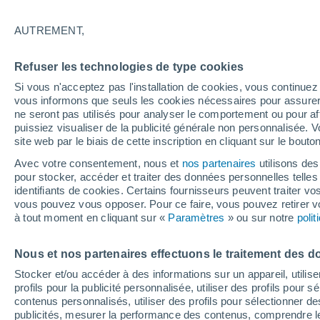
Un rapport publié deux jours avant la 
AUTREMENT,
gravement affectées par la montée du
décennies. Des parties de Rio de Jane
Refuser les technologies de type cookies
submergées avant l'année 2100.
Si vous n'acceptez pas l'installation de cookies, vous continu
vous informons que seuls les cookies nécessaires pour assurer la
ne seront pas utilisés pour analyser le comportement ou pour af
puissiez visualiser de la publicité générale non personnalisée. V
site web par le biais de cette inscription en cliquant sur le bouto
Avec votre consentement, nous et
nos partenaires
utilisons des
pour stocker, accéder et traiter des données personnelles telles 
identifiants de cookies. Certains fournisseurs peuvent traiter vo
vous pouvez vous opposer. Pour ce faire, vous pouvez retirer
à tout moment en cliquant sur «
Paramètres
» ou sur notre
poli
Nous et nos partenaires effectuons le traitement des d
Stocker et/ou accéder à des informations sur un appareil, utilise
profils pour la publicité personnalisée, utiliser des profils pour 
contenus personnalisés, utiliser des profils pour sélectionner
publicités, mesurer la performance des contenus, comprendre le