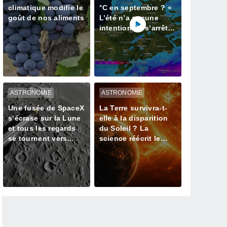
climatique modifie le
°C en septembre ? «
goût de nos aliments
L’été n’a aucune
intention de s’arrêter
» – mais le Rhin en
paie le prix
ASTRONOMIE
ASTRONOMIE
Une fusée de SpaceX
La Terre survivra-t-
s’écrase sur la Lune
elle à la disparition
et tous les regards
du Soleil ? La
se tournent vers
science réécrit le
notre satellite à la
dernier jour de notre
recherche du cratère
planète