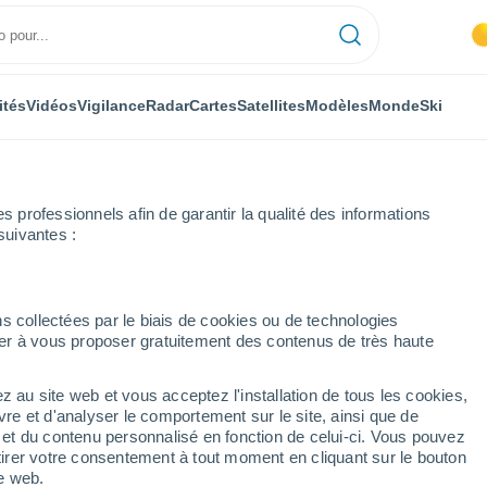
ités
Vidéos
Vigilance
Radar
Cartes
Satellites
Modèles
Monde
Ski
ONOMIE
PLANTES
LOISIRS
professionnels afin de garantir la qualité des informations
suivantes :
s collectées par le biais de cookies ou de technologies
nuer à vous proposer gratuitement des contenus de très haute
 : la ville de Rio de Janeiro va-t-elle être rasée de la carte ?
z au site web et vous acceptez l'installation de tous les cookies,
vre et d'analyser le comportement sur le site, ainsi que de
: la ville de Rio de
é et du contenu personnalisé en fonction de celui-ci. Vous pouvez
tirer votre consentement à tout moment en cliquant sur le bouton
asée de la carte ?
te web.