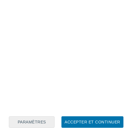
l'Antarctique est l'un des principaux facteurs derrière
 par le réchauffement climatique,
peuvent
significative de terres sur des îles
 britanniques, les Îles Caïmans, les
es dans des pays comme l'Équateur, l'Inde,
ats Arabes Unis
et, bien sûr, le Brésil.
PARAMÈTRES
ACCEPTER ET CONTINUER