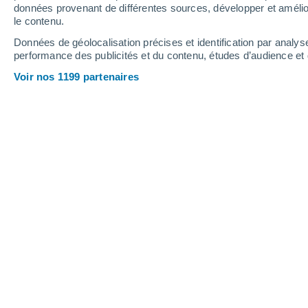
données provenant de différentes sources, développer et amélior
le contenu.
Données de géolocalisation précises et identification par analys
performance des publicités et du contenu, études d’audience e
Voir nos 1199 partenaires
Un nouveau rapport identifie les régions qui seront grav
prochaines décennies - y compris Rio de Janeiro et Santo
Matheus Manente
Meteored Brésil
Rio de Janeiro et la ville de Santos,
liste peu enviable :
elles figurent par
ou plus de leur territoire submergé
siècle.