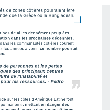
és de zones côtières pourraient être
ande que la Grèce ou le Bangladesh.
aines de villes densément peuplées
dation dans les prochaines décennies.
s dans les communautés côtières courent
ns les années à venir,
ce nombre pourrait
es.
s de personnes et les pertes
iques des principaux centres
uire de l'instabilité et
pour les ressources. - Pedro
de sur les côtes d'Amérique Latine font
n permanente,
mettant en danger des
loppement humain des zones côtières