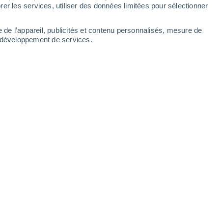
er les services, utiliser des données limitées pour sélectionner
e de l’appareil, publicités et contenu personnalisés, mesure de
t développement de services.
ement affectées par la montée du niveau de la mer dans les
s.
04/12/2023 13:00
4 min
sur la côte de
São Paulo
, ont rejoint une
mi les dix villes qui pourraient avoir 5 %
 de façon permanente avant la fin du