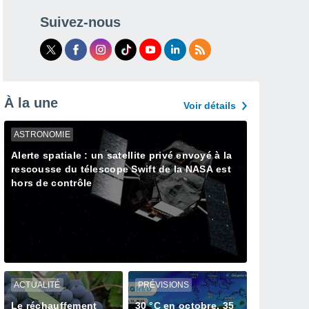
Suivez-nous
À la une
Voir détails
ASTRONOMIE
Alerte spatiale : un satellite privé envoyé à la
rescousse du télescope Swift de la NASA est
hors de contrôle
ACTUALITÉ
PRÉVISIONS
Le réchauffement
30 °C en octobre, 35