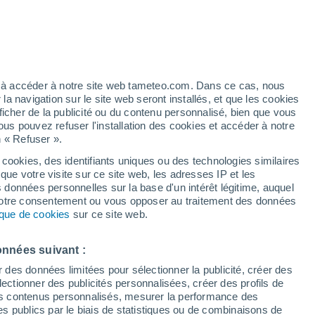
COP28 identifie les régions qui seront
 niveau de la mer dans les prochaines
iro et de Santos pourraient être
ez à accéder à notre site web tameteo.com. Dans ce cas, nous
 navigation sur le site web seront installés, et que les cookies
ficher de la publicité ou du contenu personnalisé, bien que vous
ous pouvez refuser l'installation des cookies et accéder à notre
n « Refuser ».
 cookies, des identifiants uniques ou des technologies similaires
que votre visite sur ce site web, les adresses IP et les
s données personnelles sur la base d'un intérêt légitime, auquel
 votre consentement ou vous opposer au traitement des données
tique de cookies
sur ce site web.
onnées suivant :
r des données limitées pour sélectionner la publicité, créer des
sélectionner des publicités personnalisées, créer des profils de
 des contenus personnalisés, mesurer la performance des
s publics par le biais de statistiques ou de combinaisons de