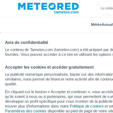
Météo
Actual
TOUTES
ACTUALITÉ
SCIENCE
PRÉVISIONS
ASTR
Avis de confidentialité
Le contenu de Tameteo.com (tameteo.com) a été préparé par des 
fournies. Vous pouvez accéder à ce site en utilisant les options 
Accepter les cookies et accéder gratuitement
La publicité numérique personnalisée, basée sur des information
similaires, nous permet de financer notre activité afin de conti
qualité.
Accueil
Actualités
Science
Changement climatique
En cliquant sur le bouton « Accepter et continuer », vous accéde
qu'ils soient à nous ou à partenaires, qui nous permettent de sui
Changement climatique 
développer un profil spécifique pour vous montrer de la publicit
trouver plus d'informations dans notre
Politique de cookies
et re
Janeiro va-t-elle être r
Paramètres des cookies
disponible au pied de page de notre si