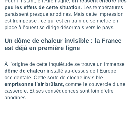
Pour l’instant, en Allemagne,
on ressent encore très
lisé en
peu les effets de cette situation.
Les températures
 de
paraissent presque anodines. Mais cette impression
. Vous
est trompeuse : ce qui est en train de se mettre en
rouver
place à l’ouest se dirige désormais vers le pays.
ations
re
Un dôme de chaleur invisible : la France
que de
est déjà en première ligne
kies
r votre
ement à
À l’origine de cette inquiétude se trouve un immense
ment en
dôme de chaleur
installé au-dessus de l’Europe
sur le
occidentale. Cette sorte de cloche invisible
emprisonne l’air brûlant,
comme le couvercle d’une
res des
casserole. Et ses conséquences sont loin d’être
kies
le au
anodines.
page de
te web.
MENT,
 les