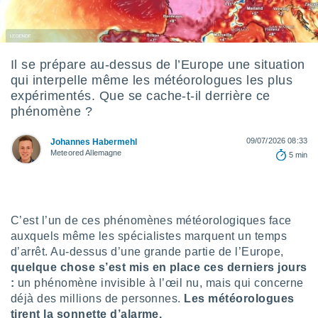
s et
r
tement
cité
Il se prépare au-dessus de l’Europe une situation
ue
qui interpelle même les météorologues les plus
lisée,
ACCEPTER
expérimentés. Que se cache-t-il derrière ce
ur des
ET
phénomène ?
ions
CONTINUER
es par le
 cookies
09/07/2026 08:33
Johannes Habermehl
PARAMÈTRES
Meteored Allemagne
5 min
gies
es, nous
de
 notre
afin de
C’est l’un de ces phénomènes météorologiques face
r à vous
auxquels même les spécialistes marquent un temps
r
d’arrêt. Au-dessus d’une grande partie de l’Europe,
ment des
quelque chose s’est mis en place ces derniers jours
 de très
:
un phénomène invisible à l’œil nu, mais qui concerne
alité.
déjà des millions de personnes.
Les météorologues
ant sur
tirent la sonnette d’alarme.