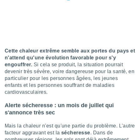
ires
ons le
ent des
es
 :
et/ou
 à des
ions sur
eil,
Cette chaleur extrême semble aux portes du pays et
des
n'attend qu'une évolution favorable pour s'y
limitées
engouffrer.
Si cela se produit, la situation pourrait
devenir très sévère, voire dangereuse pour la santé, en
nner la
particulier pour les personnes âgées, les jeunes
, créer
enfants et les personnes souffrant de maladies
ils pour
cardiovasculaires.
ité
lisée,
des
Alerte sécheresse : un mois de juillet qui
our
s'annonce très sec
nner des
és
Mais la chaleur n'est qu'une partie du problème. L'autre
lisées,
facteur aggravant est la
sécheresse
. Dans de
s profils
nombreuses régions, les sols sont déjà extrêmement
enus