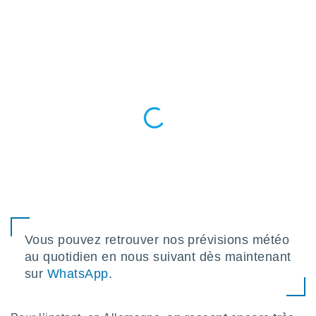
n «
 et
r »,
cédez au
 et vous
z
ation de
qu'ils
 nous ou
aires,
nt de
t
er le
ement
te, ainsi
Vous pouvez retrouver nos prévisions météo
per un
au quotidien en nous suivant dès maintenant
écifique
sur
WhatsApp
.
us
de la
 et du