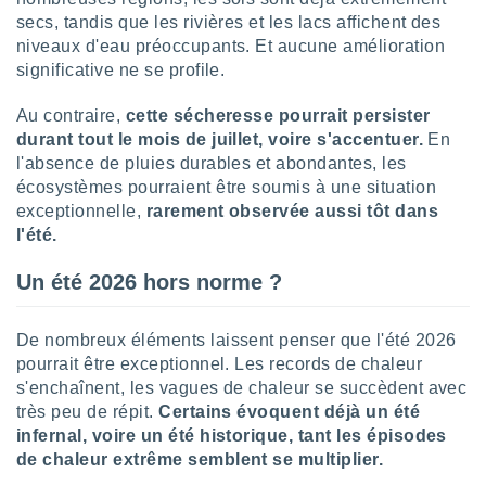
lisés,
secs, tandis que les rivières et les lacs affichent des
des
niveaux d'eau préoccupants. Et aucune amélioration
our
significative ne se profile.
nner des
s
Au contraire,
cette sécheresse pourrait persister
lisés,
durant tout le mois de juillet, voire s'accentuer.
En
la
l'absence de pluies durables et abondantes, les
ance des
s,
écosystèmes pourraient être soumis à une situation
la
exceptionnelle,
rarement observée aussi tôt dans
ance des
l'été.
s,
dre les
Un été 2026 hors norme ?
par le
ques ou
De nombreux éléments laissent penser que l'été 2026
inaisons
pourrait être exceptionnel. Les records de chaleur
ées
s'enchaînent, les vagues de chaleur se succèdent avec
nt de
tes
très peu de répit.
Certains évoquent déjà un été
,
infernal, voire un été historique, tant les épisodes
er et
de chaleur extrême semblent se multiplier.
r les