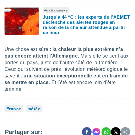
 utiliser
nées
Article connexe
 pour
Jusqu'à 44 °C : les experts de l'AEMET
nner le
déclenche des alertes rouges en
.
raison de la chaleur attendue à partir
de midi
 de
isation
 et
Une chose est sûre :
la chaleur la plus extrême n'a
ation par
pas encore atteint l'Allemagne
. Mais elle se tient aux
 de
portes du pays, juste de l'autre côté de la frontière.
l,
s et
Ceux qui suivent de près l'évolution météorologique le
savent :
une situation exceptionnelle est en train de
lisés,
se mettre en place
. Et l'été est encore loin d'être
de
terminé.
ance des
és et du
, études
ce et
France
météo
pement
ces.
os 1199
Partager sur: