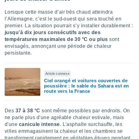
tre
Lorsque cette masse d’air très chaud atteindra
ement,
l’Allemagne, c’est le sud-ouest qui sera touché en
enaires
premier. La situation pourrait s’y installer durablement :
s des
jusqu’à dix jours consécutifs avec des
 des
températures maximales de 30 °C ou plus
sont
nts
envisagés, annonçant une période de chaleur
 ou des
persistante.
gies
es pour
 accéder
r des
Article connexe
Ciel orangé et voitures couvertes de
lles
poussière : le sable du Sahara est en
ue votre
route vers la France
r ce site
 IP et
Des
37 à 38 °C
sont même possibles par endroits. On
ifiants
ne parle plus d'une agréable chaleur estivale, mais
es.
d'une
canicule intense
. L'asphalte surchauffe, les
eurs
villes emmagasinent la chaleur et les chambres se
traiter
transforment rapidement en véritables étuves pendant