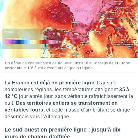
pour
 le
ement
afficher
licité ou
enu
lisé,
e vous
r de la
Un dôme de chaleur s’est de nouveau installé au-dessus de l’Europe
 non
occidentale. L’été est désormais en plein régime.
lisée.
uvez
La France est déjà en première ligne.
Dans de
ation des
nombreuses régions, les températures atteignent
35 à
et
42 °C
jour après jour, sans véritable rafraîchissement la
à notre
nuit.
Des territoires entiers se transforment en
 par le
véritables fours,
et cette masse d’air brûlant se dirige
 cette
désormais vers l’Allemagne.
ion en
sur le
Le sud-ouest en première ligne : jusqu’à dix
«
».
jours de chaleur d’affilée