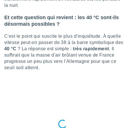
nées
la nuit.
lles sur
d'un
Et cette question qui revient : les 40 °C sont-ils
égitime,
désormais possibles ?
vous
vous
 Pour ce
C'est le point qui suscite le plus d'inquiétude. À quelle
ous
vitesse peut-on passer de 38 à la barre symbolique des
etirer
40 °C
? La réponse est simple :
très rapidement
. Il
suffirait que la masse d'air brûlant venue de France
ement
progresse un peu plus vers l'Allemagne pour que ce
 opposer
seuil soit atteint.
ement
nées à
ment en
 sur «
res
» ou
e
que de
kies
ite web.
t nos