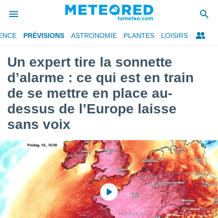
ENCE
PRÉVISIONS
ASTRONOMIE
PLANTES
LOISIRS
e
ntialité
Un expert tire la sonnette
enu de
d’alarme : ce qui est en train
o.com
o.com) a
de se mettre en place au-
aré par
dessus de l’Europe laisse
onnels
sans voix
arantir
té des
ions
. Vous
accéder
e en
 les
s :
r les