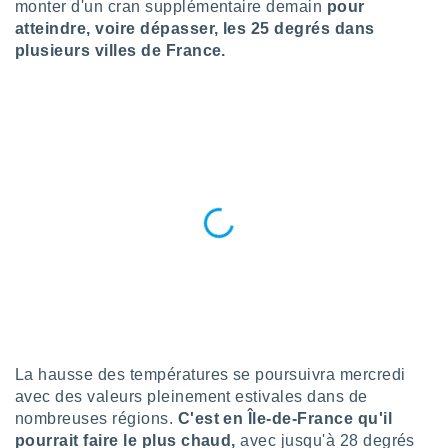
monter d'un cran supplémentaire demain
pour
n «
 et
atteindre, voire dépasser, les 25 degrés dans
r »,
plusieurs villes de France.
cédez au
 et vous
z
ation de
qu'ils
 nous ou
aires,
nt de
t
er le
ement
te, ainsi
per un
écifique
La hausse des températures se poursuivra mercredi
us
avec des valeurs pleinement estivales dans de
de la
nombreuses régions.
C'est en Île-de-France qu'il
 et du
pourrait faire le plus chaud,
avec jusqu'à 28 degrés