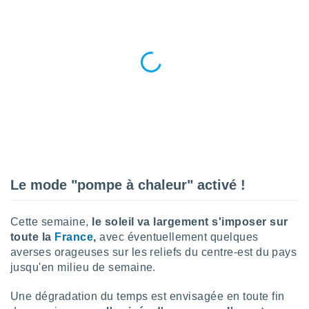
logies
e
s
tez pas
ation de
, vous
z à
à notre
.com.
 cas,
us
ns que
Le mode "pompe à chaleur" activé !
s
ires
Cette semaine,
le soleil va largement s'imposer sur
urer la
toute la
France
,
avec éventuellement quelques
on sur le
averses orageuses sur les reliefs du centre-est du pays
 seront
jusqu'en milieu de semaine.
, et que
ies ne
Une dégradation du temps est envisagée en toute fin
as