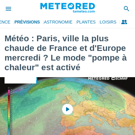
ENCE
PRÉVISIONS
ASTRONOMIE
PLANTES
LOISIRS
e
ntialité
Météo : Paris, ville la plus
enu de
chaude de France et d'Europe
o.com
o.com) a
mercredi ? Le mode "pompe à
aré par
chaleur" est activé
onnels
arantir
té des
ions
. Vous
accéder
e en
 les
s :
r les