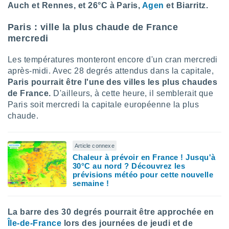
Auch et Rennes, et 26°C à Paris,
Agen
et Biarritz.
lisés,
des
Paris : ville la plus chaude de France
our
mercredi
nner des
s
lisés,
Les températures monteront encore d'un cran mercredi
la
après-midi. Avec 28 degrés attendus dans la capitale,
ance des
Paris pourrait être l'une des villes les plus chaudes
s,
de France.
D'ailleurs, à cette heure, il semblerait que
la
Paris soit mercredi la capitale européenne la plus
ance des
chaude.
s,
dre les
par le
Article connexe
ques ou
Chaleur à prévoir en France ! Jusqu'à
inaisons
30°C au nord ? Découvrez les
ées
prévisions météo pour cette nouvelle
semaine !
nt de
tes
,
La barre des 30 degrés pourrait être approchée en
er et
r les
Île-de-France
lors des journées de jeudi et de