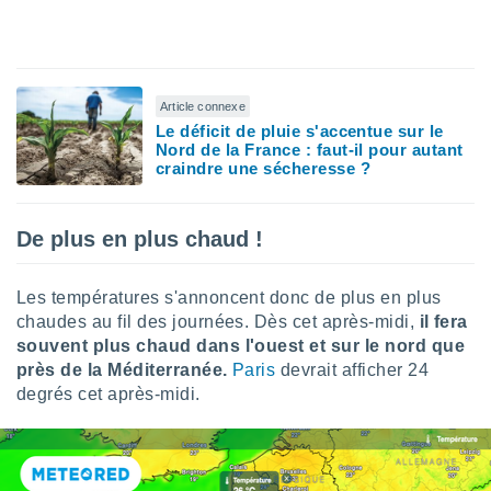
nées
lles sur
d'un
égitime,
vous
Article connexe
vous
Le déficit de pluie s'accentue sur le
 Pour ce
Nord de la France : faut-il pour autant
ous
craindre une sécheresse ?
etirer
ement
De plus en plus chaud !
 opposer
ement
nées à
Les températures s'annoncent donc de plus en plus
ment en
chaudes au fil des journées. Dès cet après-midi,
il fera
 sur «
souvent plus chaud dans l'ouest et sur le nord que
res
» ou
e
près de la Méditerranée.
Paris
devrait afficher 24
que de
degrés cet après-midi.
kies
ite web.
t nos