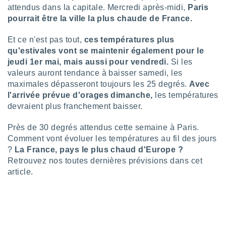
attendus dans la capitale. Mercredi après-midi,
Paris
lisé en
 de
pourrait être la ville la plus chaude de France.
. Vous
rouver
Et ce n'est pas tout,
ces températures plus
qu'estivales vont se maintenir également pour le
ations
jeudi 1er mai, mais aussi pour vendredi.
Si les
re
valeurs auront tendance à baisser samedi, les
que de
maximales dépasseront toujours les 25 degrés.
Avec
kies
r votre
l'arrivée prévue d'orages dimanche,
les températures
ement à
devraient plus franchement baisser.
ment en
sur le
Près de 30 degrés attendus cette semaine à Paris.
Comment vont évoluer les températures au fil des jours
res des
?
La France, pays le plus chaud d'Europe ?
kies
Retrouvez nos toutes dernières prévisions dans cet
le au
page de
article.
te web.
MENT,
 les