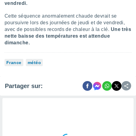
 utiliser
vendredi.
nées
 pour
Cette séquence anormalement chaude devrait se
nner le
poursuivre lors des journées de jeudi et de vendredi,
.
avec de possibles records de chaleur à la clé.
Une très
 de
nette baisse des températures est attendue
isation
dimanche.
 et
ation par
 de
France
météo
l,
s et
lisés,
Partager sur:
de
ance des
és et du
, études
ce et
pement
ces.
os 1199