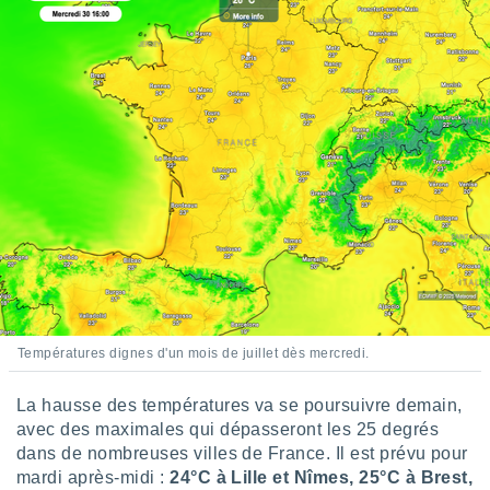
ires
ons le
ent des
es
 :
et/ou
 à des
ions sur
eil,
des
limitées
nner la
, créer
ils pour
ité
lisée,
Températures dignes d'un mois de juillet dès mercredi.
des
our
La hausse des températures va se poursuivre demain,
nner des
és
avec des maximales qui dépasseront les 25 degrés
lisées,
dans de nombreuses villes de France. Il est prévu pour
s profils
mardi après-midi :
24°C à Lille et Nîmes, 25°C à Brest,
enus