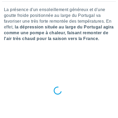
tre
La présence d'un ensoleillement généreux et d'une
ement,
goutte froide positionnée au large du Portugal va
enaires
favoriser une très forte remontée des températures. En
s des
effet,
la dépression située au large du Portugal agira
 des
comme une pompe à chaleur, faisant remonter de
nts
l'air très chaud pour la saison vers la France.
 ou des
gies
es pour
 accéder
r des
lles
ue votre
r ce site
 IP et
ifiants
es.
eurs
traiter