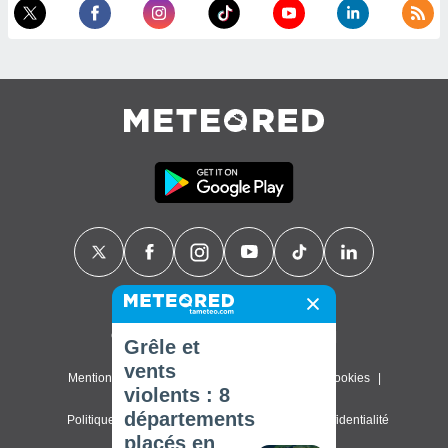
Contact
À propos de nous
FAQ
Grêle et
vents
Mentions légales & Conditions d'utilisation
Cookies
violents : 8
départements
Politique de confidentialité
Paramètres de confidentialité
placés en