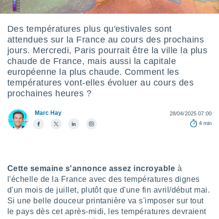
s et
r
tement
Des températures plus qu'estivales sont
attendues sur la France au cours des prochains
cité
ue
jours. Mercredi, Paris pourrait être la ville la plus
lisée,
chaude de France, mais aussi la capitale
ACCEPTER
ur des
européenne la plus chaude. Comment les
ET
ions
températures vont-elles évoluer au cours des
CONTINUER
es par le
prochaines heures ?
 cookies
PARAMÈTRES
Marc Hay
gies
28/04/2025 07:00
es, nous
4 min
de
 notre
afin de
r à vous
Cette semaine s'annonce assez incroyable
à
r
l'échelle de la France avec des températures dignes
ment des
 de très
d'un mois de juillet, plutôt que d'une fin avril/début mai.
alité.
Si une belle douceur printanière va s'imposer sur tout
le pays dès cet après-midi, les températures devraient
ant sur