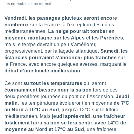
les normales d'une mi-mai.
lisés,
des
our
Vendredi, les passages pluvieux seront encore
nner des
nombreux
sur la France, à l'exception des côtes
s
méditerranéennes.
La neige pourrait tomber en
lisés,
moyenne montagne sur les Alpes et les Pyrénées
,
la
mais le temps devrait un peu s'améliorer,
ance des
s,
progressivement, par la façade atlantique.
Samedi, les
la
éclaircies pourraient s'annoncer plus franches
sur
ance des
la France, avec encore quelques averses, marquant le
s,
début d'une timide amélioration
.
dre les
par le
Ce sont
surtout les températures
qui seront
étonnamment basses pour la saison
lors de ces
ques ou
inaisons
deux premières journées du pont de l'Ascension.
Jeudi
ées
matin
, les températures évolueront en moyenne
de 7°C
nt de
au Nord à 10°C au Sud
, jusqu'à 13°C sur le littoral
tes
méditerranéen. Mais
jeudi après-midi, une fraîcheur
,
totalement hors saison se fera sentir, avec 14°C de
er et
moyenne au Nord et 17°C au Sud
, une fraîcheur
r les