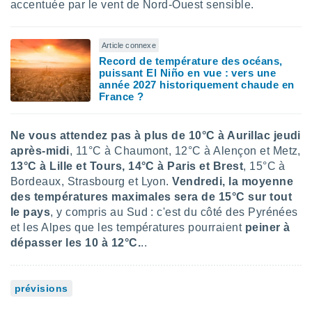
accentuée par le vent de Nord-Ouest sensible.
 utiliser
nées
 pour
nner le
Article connexe
.
Record de température des océans,
puissant El Niño en vue : vers une
 de
année 2027 historiquement chaude en
isation
France ?
 et
ation par
 de
Ne vous attendez pas à plus de 10°C à Aurillac jeudi
l,
après-midi
, 11°C à Chaumont, 12°C à Alençon et Metz,
s et
13°C à Lille et Tours, 14°C à Paris et Brest
, 15°C à
Bordeaux, Strasbourg et Lyon.
Vendredi, la moyenne
lisés,
des températures maximales sera de 15°C sur tout
de
ance des
le pays
, y compris au Sud : c'est du côté des Pyrénées
és et du
et les Alpes que les températures pourraient
peiner à
, études
dépasser les 10 à 12°C.
..
ce et
pement
ces.
prévisions
os 1199