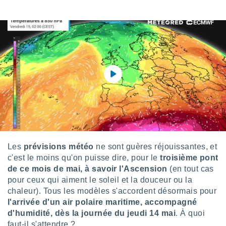
s et
r
tement
cité
ue
lisée,
ACCEPTER
ur des
ET
ions
CONTINUER
es par le
 cookies
PARAMÈTRES
gies
es, nous
de
Les
prévisions météo
ne sont guères réjouissantes, et
 notre
afin de
c'est le moins qu'on puisse dire, pour le
troisième pont
r à vous
de ce mois de mai, à savoir l'Ascension
(en tout cas
r
pour ceux qui aiment le soleil et la douceur ou la
ment des
chaleur). Tous les modèles s'accordent désormais pour
 de très
l'arrivée d'un air polaire maritime, accompagné
alité.
d'humidité, dès la journée du jeudi 14 mai
. À quoi
ant sur
faut-il s'attendre ?