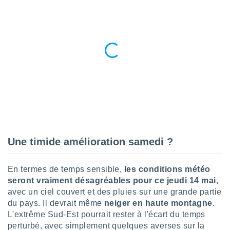
nées
lles sur
d'un
égitime,
vous
vous
 Pour ce
ous
etirer
ement
 opposer
ement
nées à
Une timide amélioration samedi ?
ment en
 sur «
res
» ou
En termes de temps sensible,
les conditions météo
e
seront vraiment désagréables pour ce jeudi 14 mai
,
que de
kies
avec un ciel couvert et des pluies sur une grande partie
ite web.
du pays. Il devrait même
neiger en haute montagne
.
L'extrême Sud-Est pourrait rester à l'écart du temps
t nos
perturbé, avec simplement quelques averses sur la