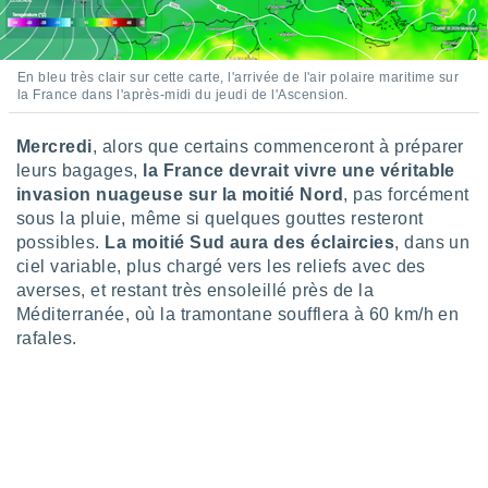
logies
e
s
En bleu très clair sur cette carte, l'arrivée de l'air polaire maritime sur
la France dans l'après-midi du jeudi de l'Ascension.
tez pas
ation de
, vous
Mercredi
, alors que certains commenceront à préparer
z à
leurs bagages,
la France devrait vivre une véritable
à notre
invasion nuageuse sur la moitié Nord
, pas forcément
sous la pluie, même si quelques gouttes resteront
.com.
possibles.
La moitié Sud aura des éclaircies
, dans un
 cas,
us
ciel variable, plus chargé vers les reliefs avec des
ns que
averses, et restant très ensoleillé près de la
s
Méditerranée, où la tramontane soufflera à 60 km/h en
rafales.
ires
urer la
on sur le
 seront
, et que
ies ne
as