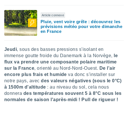
tre
ement,
Article connexe
Pluie, vent voire grêle : découvrez les
enaires
prévisions météo pour votre dimanche
s des
en France
 des
nts
 ou des
Jeudi
, sous des basses pressions s'isolant en
gies
es pour
immense goutte froide du Danemark à la Norvège,
le
 accéder
flux va prendre une composante polaire maritime
r des
sur la France
, orienté au Nord-Nord-Ouest.
De l'air
encore plus frais et humide
va donc s'installer sur
lles
notre pays, avec
des valeurs négatives (sous le 0°C)
ue votre
à 1500m d'altitude
: au niveau du sol, cela nous
r ce site
donnera
des températures souvent 5 à 8°C sous les
 IP et
normales de saison l'après-midi ! Pull de rigueur !
ifiants
es.
eurs
traiter