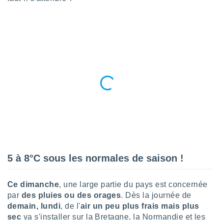
n «
 et
r »,
cédez au
 et vous
z
ation de
qu'ils
 nous ou
aires,
nt de
t
er le
ement
te, ainsi
5 à 8°C sous les normales de saison !
per un
écifique
Ce dimanche
, une large partie du pays est concernée
us
par
des pluies ou des orages
. Dès la journée de
de la
demain, lundi
, de l'
air un peu plus frais mais plus
 et du
sec
va s'installer sur la Bretagne, la Normandie et les