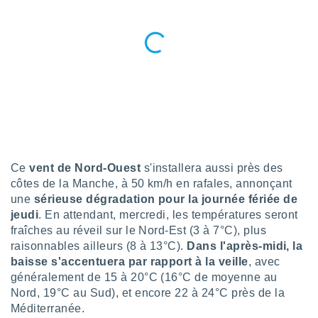
pour
 le
ement
afficher
licité ou
enu
lisé,
e vous
r de la
 non
lisée.
Ce
vent de Nord-Ouest
s'installera aussi près des
uvez
côtes de la Manche, à 50 km/h en rafales, annonçant
une
sérieuse dégradation pour la journée fériée de
ation des
jeudi
. En attendant, mercredi, les températures seront
et
fraîches au réveil sur le Nord-Est (3 à 7°C), plus
à notre
 par le
raisonnables ailleurs (8 à 13°C).
Dans l'après-midi, la
 cette
baisse s'accentuera par rapport à la veille
, avec
ion en
généralement de 15 à 20°C (16°C de moyenne au
sur le
Nord, 19°C au Sud), et encore 22 à 24°C près de la
«
Méditerranée.
».