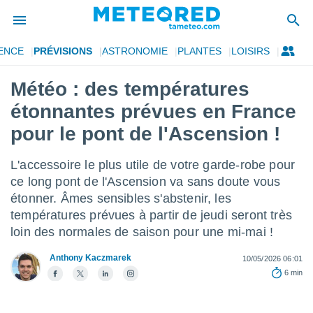
ENCE
PRÉVISIONS
ASTRONOMIE
PLANTES
LOISIRS
e
ntialité
Météo : des températures
enu de
étonnantes prévues en France
o.com
o.com) a
pour le pont de l'Ascension !
aré par
L'accessoire le plus utile de votre garde-robe pour
onnels
arantir
ce long pont de l'Ascension va sans doute vous
té des
étonner. Âmes sensibles s'abstenir, les
ions
températures prévues à partir de jeudi seront très
. Vous
loin des normales de saison pour une mi-mai !
accéder
e en
 les
Anthony Kaczmarek
10/05/2026 06:01
6 min
s :
r les