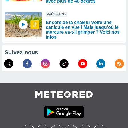
avec plus de 40 degrés
PRÉVISIONS
Encore de la chaleur voire une
canicule en vue ! Mais jusqu'où le
mercure va-t-il grimper ? Voici nos
infos
Suivez-nous