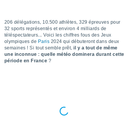
n «
 et
r »,
cédez au
206 délégations, 10.500 athlètes, 329 épreuves pour
 et vous
32 sports représentés et environ 4 milliards de
z
téléspectateurs... Voici les chiffres fous des Jeux
ation de
olympiques de
Paris
2024 qui débuteront dans deux
qu'ils
semaines ! Si tout semble prêt,
il y a tout de même
 nous ou
une inconnue : quelle météo dominera durant cette
aires,
période en France
?
nt de
t
er le
ement
te, ainsi
per un
écifique
us
de la
 et du