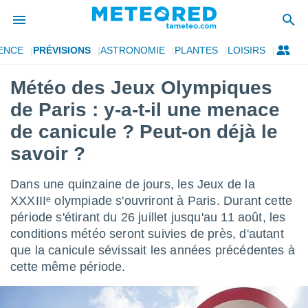
ENCE
PRÉVISIONS
ASTRONOMIE
PLANTES
LOISIRS
e
ntialité
Météo des Jeux Olympiques
enu de
de Paris : y-a-t-il une menace
o.com
o.com) a
de canicule ? Peut-on déjà le
aré par
savoir ?
onnels
arantir
Dans une quinzaine de jours, les Jeux de la
té des
XXXIIIᵉ olympiade s'ouvriront à Paris. Durant cette
ions
. Vous
période s'étirant du 26 juillet jusqu'au 11 août, les
accéder
conditions météo seront suivies de près, d'autant
e en
que la canicule sévissait les années précédentes à
 les
cette même période.
s :
r les