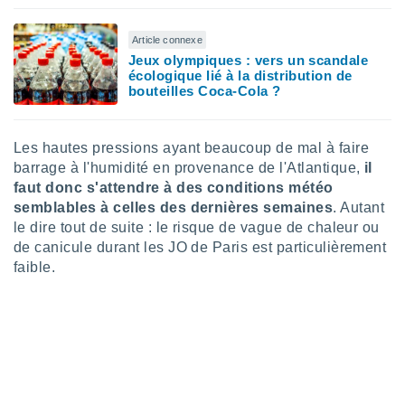
nées
lles sur
Article connexe
d'un
Jeux olympiques : vers un scandale
égitime,
écologique lié à la distribution de
vous
bouteilles Coca-Cola ?
vous
 Pour ce
ous
Les hautes pressions ayant beaucoup de mal à faire
etirer
barrage à l'humidité en provenance de l'Atlantique,
il
ement
faut donc s'attendre à des conditions météo
 opposer
semblables à celles des dernières semaines
. Autant
ement
le dire tout de suite : le risque de vague de chaleur ou
nées à
de canicule durant les JO de Paris est particulièrement
ment en
faible.
 sur «
res
» ou
e
que de
kies
ite web.
t nos