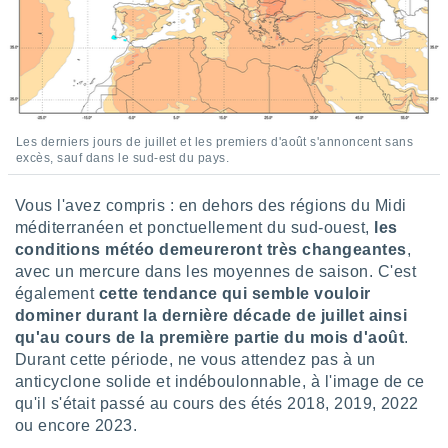
tre
ement,
enaires
s des
 des
nts
Les derniers jours de juillet et les premiers d'août s'annoncent sans
 ou des
excès, sauf dans le sud-est du pays.
gies
es pour
Vous l'avez compris : en dehors des régions du Midi
 accéder
méditerranéen et ponctuellement du sud-ouest,
les
r des
conditions météo demeureront très changeantes
,
lles
avec un mercure dans les moyennes de saison. C'est
ue votre
également
cette tendance qui semble vouloir
r ce site
dominer durant la dernière décade de juillet ainsi
qu'au cours de la première partie du mois d'août
.
 IP et
Durant cette période, ne vous attendez pas à un
ifiants
anticyclone solide et indéboulonnable, à l'image de ce
es.
qu'il s'était passé au cours des étés 2018, 2019, 2022
eurs
ou encore 2023.
traiter