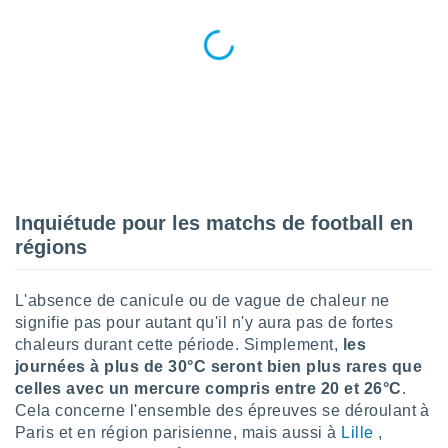
ires
ons le
ent des
es
 :
et/ou
 à des
ions sur
eil,
des
limitées
Inquiétude pour les matchs de football en
nner la
régions
, créer
ils pour
ité
L'absence de canicule ou de vague de chaleur ne
lisée,
signifie pas pour autant qu'il n'y aura pas de fortes
des
chaleurs durant cette période. Simplement,
les
our
journées à plus de 30°C seront bien plus rares que
nner des
celles avec un mercure compris entre 20 et 26°C
.
és
lisées,
Cela concerne l'ensemble des épreuves se déroulant à
s profils
Paris et en région parisienne, mais aussi à
Lille
,
enus