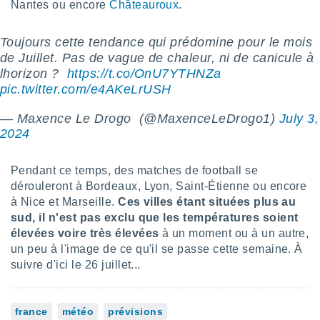
Nantes ou encore
Châteauroux
.
lisés,
des
our
Toujours cette tendance qui prédomine pour le mois
nner des
de Juillet. Pas de vague de chaleur, ni de canicule à
s
lhorizon ? ️
https://t.co/OnU7YTHNZa
lisés,
pic.twitter.com/e4AKeLrUSH
la
ance des
— Maxence Le Drogo ️️ (@MaxenceLeDrogo1)
July 3,
s,
2024
la
ance des
s,
Pendant ce temps, des matches de football se
dre les
dérouleront à Bordeaux, Lyon, Saint-Étienne ou encore
par le
à Nice et Marseille.
Ces villes étant situées plus au
ques ou
sud, il n'est pas exclu que les températures soient
inaisons
élevées voire très élevées
à un moment ou à un autre,
ées
un peu à l'image de ce qu'il se passe cette semaine. À
nt de
suivre d'ici le 26 juillet...
tes
,
er et
r les
france
météo
prévisions