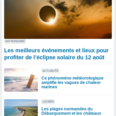
ASTRONOMIE
Les meilleurs événements et lieux pour
profiter de l’éclipse solaire du 12 août
ACTUALITÉ
Ce phénomène météorologique
amplifie les vagues de chaleur
marines
LOISIRS
Les plages normandes du
Débarquement et les châteaux