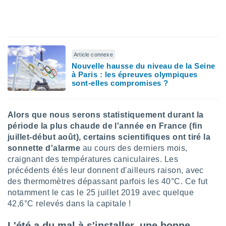
lisé en
 de
. Vous
rouver
Article connexe
ations
re
Nouvelle hausse du niveau de la Seine
à Paris : les épreuves olympiques
que de
sont-elles compromises ?
kies
r votre
ement à
ment en
Alors que nous serons statistiquement durant la
sur le
période la plus chaude de l'année en France (fin
juillet-début août), certains scientifiques ont tiré la
res des
sonnette d'alarme
au cours des derniers mois,
kies
craignant des températures caniculaires. Les
le au
précédents étés leur donnent d'ailleurs raison, avec
page de
te web.
des thermomètres dépassant parfois les 40°C. Ce fut
notamment le cas le 25 juillet 2019 avec quelque
MENT,
42,6°C relevés dans la capitale !
 les
L'été a du mal à s'installer, une bonne