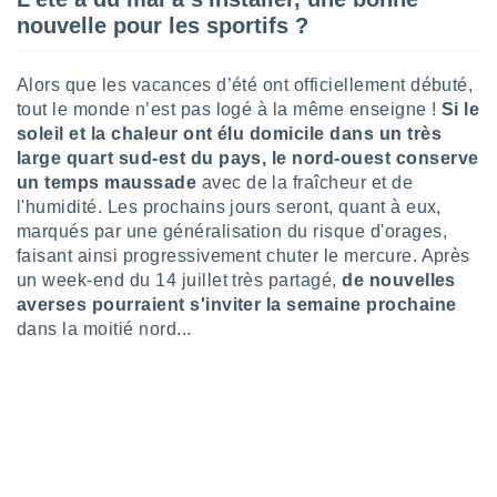
logies
nouvelle pour les sportifs ?
e
s
Alors que les vacances d’été ont officiellement débuté,
tez pas
tout le monde n’est pas logé à la même enseigne !
Si le
ation de
soleil et la chaleur ont élu domicile dans un très
, vous
large quart sud-est du pays, le nord-ouest conserve
z à
un temps maussade
avec de la fraîcheur et de
à notre
l'humidité. Les prochains jours seront, quant à eux,
.com.
marqués par une généralisation du risque d'orages,
 cas,
faisant ainsi progressivement chuter le mercure. Après
us
un week-end du 14 juillet très partagé,
de nouvelles
ns que
averses pourraient s'inviter la semaine prochaine
s
dans la moitié nord...
ires
urer la
on sur le
 seront
, et que
ies ne
as