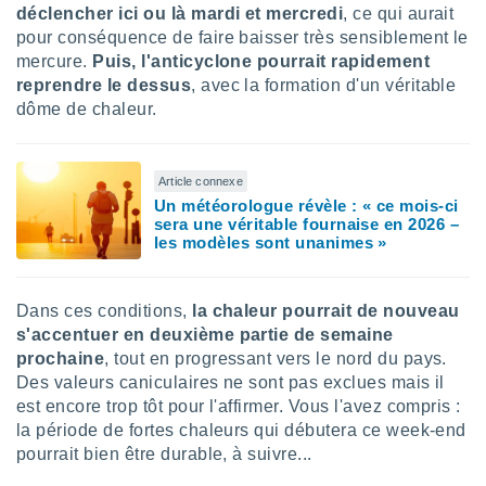
déclencher ici ou là mardi et mercredi
, ce qui aurait
lisés,
pour conséquence de faire baisser très sensiblement le
des
our
mercure.
Puis, l'anticyclone pourrait rapidement
nner des
reprendre le dessus
, avec la formation d'un véritable
s
dôme de chaleur.
lisés,
la
ance des
Article connexe
s,
Un météorologue révèle : « ce mois-ci
la
sera une véritable fournaise en 2026 –
ance des
les modèles sont unanimes »
s,
dre les
par le
Dans ces conditions,
la chaleur pourrait de nouveau
ques ou
s'accentuer en deuxième partie de semaine
inaisons
prochaine
, tout en progressant vers le nord du pays.
ées
Des valeurs caniculaires ne sont pas exclues mais il
nt de
est encore trop tôt pour l'affirmer. Vous l'avez compris :
tes
la période de fortes chaleurs qui débutera ce week-end
,
er et
pourrait bien être durable, à suivre...
r les