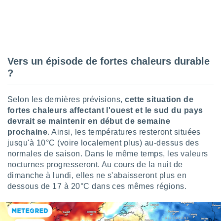
nées
lles sur
d'un
égitime,
vous
vous
Vers un épisode de fortes chaleurs durable
 Pour ce
ous
?
etirer
Selon les dernières prévisions,
cette situation de
ement
 opposer
fortes chaleurs affectant l'ouest et le sud du pays
ement
devrait se maintenir en début de semaine
nées à
prochaine
. Ainsi, les températures resteront situées
ment en
jusqu'à 10°C (voire localement plus) au-dessus des
 sur «
normales de saison. Dans le même temps, les valeurs
res
» ou
nocturnes progresseront. Au cours de la nuit de
e
que de
dimanche à lundi, elles ne s'abaisseront plus en
kies
dessous de 17 à 20°C dans ces mêmes régions.
ite web.
t nos