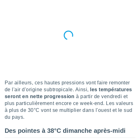
n «
 et
r »,
cédez au
 et vous
z
ation de
qu'ils
 nous ou
aires,
nt de
t
Par ailleurs, ces hautes pressions vont faire remonter
er le
de l'air d'origine subtropicale. Ainsi,
les températures
ement
seront en nette progression
à partir de vendredi et
te, ainsi
plus particulièrement encore ce week-end. Les valeurs
per un
à plus de 30°C vont se multiplier dans l'ouest et le sud
écifique
du pays.
us
de la
Des pointes à 38°C dimanche après-midi
 et du