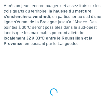
lisé en
Après un jeudi encore nuageux et assez frais sur les
 de
trois quarts du territoire,
la hausse du mercure
. Vous
s'enclenchera vendredi
, en particulier au sud d'une
rouver
ligne s'étirant de la Bretagne jusqu'à l'Alsace. Des
ations
pointes à 30°C seront possibles dans le sud-ouest
re
tandis que les maximales pourront atteindre
que de
localement 32 à 33°C entre le Roussillon et la
kies
Provence
, en passant par le Languedoc.
r votre
ement à
ment en
sur le
res des
kies
le au
page de
te web.
MENT,
 les