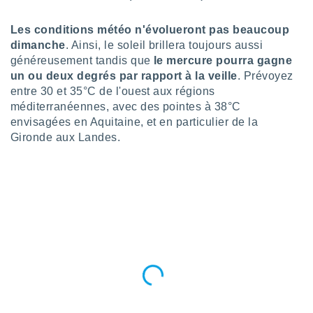
tre
ement,
Les conditions météo n'évolueront pas beaucoup
dimanche
. Ainsi, le soleil brillera toujours aussi
enaires
généreusement tandis que
le mercure pourra gagne
s des
un ou deux degrés par rapport à la veille
. Prévoyez
 des
entre 30 et 35°C de l'ouest aux régions
nts
méditerranéennes, avec des pointes à 38°C
 ou des
envisagées en Aquitaine, et en particulier de la
gies
es pour
Gironde aux Landes.
 accéder
r des
lles
ue votre
r ce site
 IP et
ifiants
es.
eurs
traiter