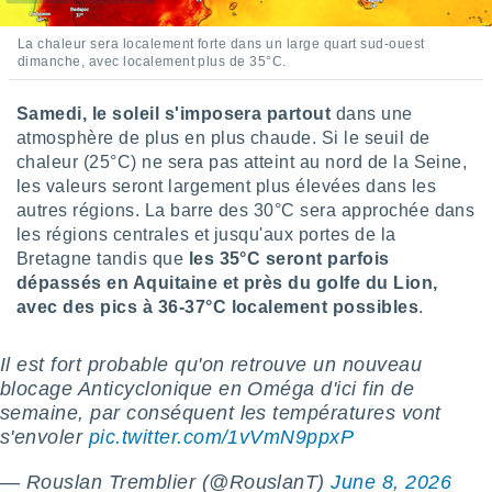
pour
 le
ement
La chaleur sera localement forte dans un large quart sud-ouest
dimanche, avec localement plus de 35°C.
afficher
licité ou
enu
Samedi, le soleil s'imposera partout
dans une
lisé,
atmosphère de plus en plus chaude. Si le seuil de
e vous
chaleur (25°C) ne sera pas atteint au nord de la Seine,
les valeurs seront largement plus élevées dans les
r de la
autres régions. La barre des 30°C sera approchée dans
 non
les régions centrales et jusqu'aux portes de la
lisée.
Bretagne tandis que
les 35°C seront parfois
uvez
dépassés en Aquitaine et près du golfe du Lion,
avec des pics à 36-37°C localement possibles
.
ation des
et
à notre
Il est fort probable qu'on retrouve un nouveau
 par le
blocage Anticyclonique en Oméga d'ici fin de
 cette
semaine, par conséquent les températures vont
ion en
s'envoler
pic.twitter.com/1vVmN9ppxP
sur le
«
— Rouslan Tremblier (@RouslanT)
June 8, 2026
».