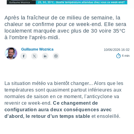
s et
r
tement
Après la fraîcheur de ce milieu de semaine, la
chaleur se confirme pour ce week-end. Elle sera
cité
ue
localement marquée avec plus de 30 voire 35°C
lisée,
à l'ombre l'après-midi.
ACCEPTER
ur des
ET
ions
Guillaume Woznica
CONTINUER
10/06/2026 16:02
es par le
4 min
 cookies
PARAMÈTRES
gies
es, nous
de
La situation météo va bientôt changer... Alors que les
 notre
températures sont quasiment partout inférieures aux
afin de
normales de saison en ce moment, l'anticyclone va
r à vous
revenir ce week-end.
Ce changement de
r
configuration aura deux conséquences avec
ment des
 de très
d'abord, le retour d'un temps stable
et ensoleillé.
alité.
ant sur