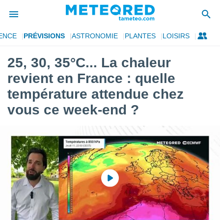
ENCE
PRÉVISIONS
ASTRONOMIE
PLANTES
LOISIRS
e
ntialité
25, 30, 35°C... La chaleur
enu de
revient en France : quelle
o.com
o.com) a
température attendue chez
aré par
vous ce week-end ?
onnels
arantir
té des
ions
. Vous
accéder
e en
 les
s :
r les