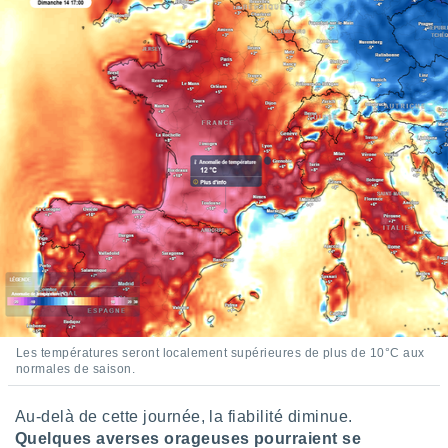
ires
ons le
ent des
es
 :
et/ou
 à des
ions sur
eil,
des
limitées
nner la
, créer
ils pour
ité
lisée,
des
our
Les températures seront localement supérieures de plus de 10°C aux
normales de saison.
nner des
és
lisées,
Au-delà de cette journée, la fiabilité diminue.
s profils
Quelques averses orageuses pourraient se
enus