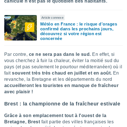
ires
canicule n'est pas le quotidien des habitants.
ons le
ent des
es
Article connexe
 :
Météo en France : le risque d’orages
confirmé dans les prochains jours,
et/ou
découvrez si votre région est
 à des
concernée
ions sur
eil,
des
Par contre,
ce ne sera pas dans le sud.
En effet, si
limitées
vous cherchez à fuir la chaleur, éviter la moitié sud du
pays (et pas seulement le pourtour méditerranéen) où il
nner la
, créer
fait
souvent très très chaud en juillet et en août.
En
ils pour
revanche, la Bretagne et les départements du nord
ité
accueilleront les touristes en manque de fraîcheur
lisée,
avec plaisir !
des
our
Brest : la championne de la fraîcheur estivale
nner des
és
Grâce à son emplacement tout à l'ouest de la
lisées,
s profils
Bretagne,
Brest
fait partie des villes françaises les
enus