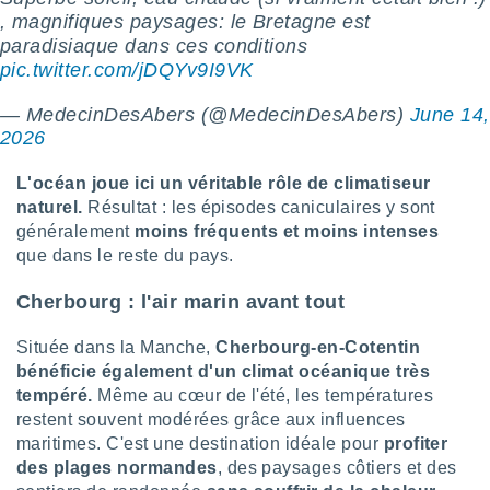
 utiliser
, magnifiques paysages: le Bretagne est
nées
paradisiaque dans ces conditions
 pour
pic.twitter.com/jDQYv9I9VK
nner le
.
— MedecinDesAbers (@MedecinDesAbers)
June 14,
 de
2026
isation
 et
L'océan joue ici un véritable rôle de climatiseur
ation par
naturel.
Résultat : les épisodes caniculaires y sont
 de
l,
généralement
moins fréquents et moins intenses
s et
que dans le reste du pays.
lisés,
Cherbourg : l'air marin avant tout
de
ance des
Située dans la Manche,
Cherbourg-en-Cotentin
és et du
bénéficie également d'un climat océanique très
, études
ce et
tempéré.
Même au cœur de l'été, les températures
pement
restent souvent modérées grâce aux influences
ces.
maritimes. C'est une destination idéale pour
profiter
des plages normandes
, des paysages côtiers et des
os 1199