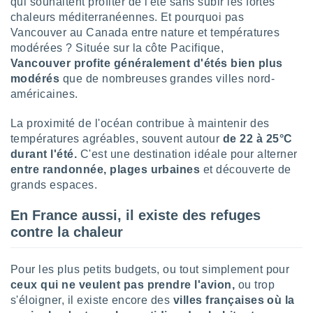
qui souhaitent profiter de l'été sans subir les fortes
nées
chaleurs méditerranéennes. Et pourquoi pas
lles sur
Vancouver au Canada entre nature et températures
d'un
modérées ? Située sur la côte Pacifique,
égitime,
vous
Vancouver profite généralement d'étés bien plus
vous
modérés
que de nombreuses grandes villes nord-
 Pour ce
américaines.
ous
etirer
La proximité de l'océan contribue à maintenir des
températures agréables, souvent autour
de
22 à 25°C
ement
durant l'été.
C'est une destination idéale pour alterner
 opposer
ement
entre randonnée, plages urbaines
et découverte de
nées à
grands espaces.
ment en
 sur «
En France aussi, il existe des refuges
res
» ou
contre la chaleur
e
que de
kies
Pour les plus petits budgets, ou tout simplement pour
ite web.
ceux qui ne veulent pas prendre l'avion,
ou trop
s'éloigner, il existe encore des
villes françaises où la
t nos