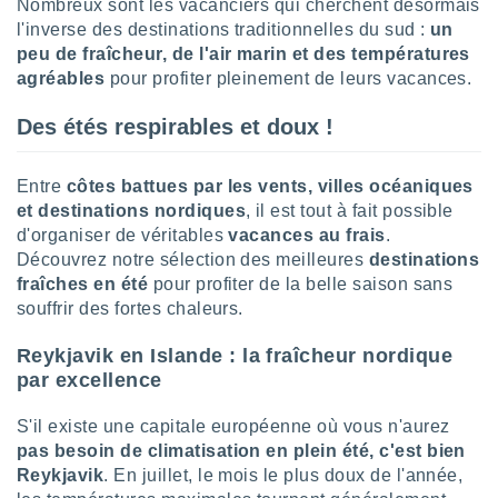
Nombreux sont les vacanciers qui cherchent désormais
lisé en
l'inverse des destinations traditionnelles du sud :
un
 de
peu de fraîcheur, de l'air marin et des températures
. Vous
agréables
pour profiter pleinement de leurs vacances.
rouver
ations
Des étés respirables et doux !
re
que de
kies
Entre
côtes battues par les vents, villes océaniques
r votre
et destinations nordiques
, il est tout à fait possible
ement à
d'organiser de véritables
vacances au frais
.
ment en
Découvrez notre sélection des meilleures
destinations
sur le
fraîches en été
pour profiter de la belle saison
sans
souffrir des fortes chaleurs.
res des
kies
Reykjavik en Islande : la fraîcheur nordique
le au
page de
par excellence
te web.
S'il existe une capitale européenne où vous n'aurez
MENT,
pas besoin de climatisation en plein été, c'est bien
Reykjavik
. En juillet, le mois le plus doux de l'année,
 les