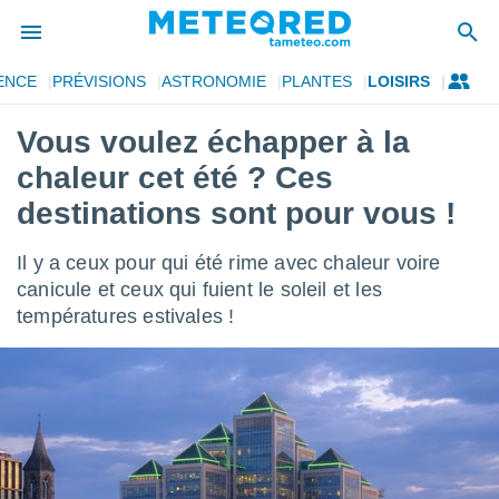
ENCE
PRÉVISIONS
ASTRONOMIE
PLANTES
LOISIRS
e
ntialité
Vous voulez échapper à la
enu de
chaleur cet été ? Ces
o.com
o.com) a
destinations sont pour vous !
aré par
Il y a ceux pour qui été rime avec chaleur voire
onnels
arantir
canicule et ceux qui fuient le soleil et les
té des
températures estivales !
ions
. Vous
accéder
e en
 les
s :
r les