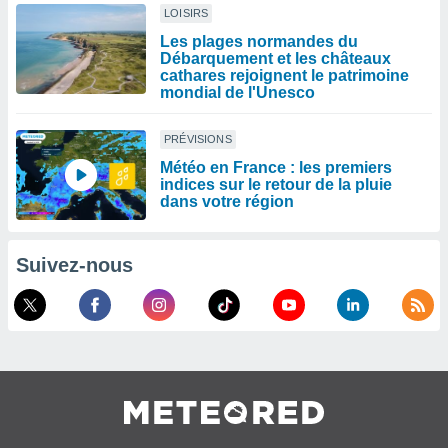
LOISIRS
Les plages normandes du
Débarquement et les châteaux
cathares rejoignent le patrimoine
mondial de l'Unesco
PRÉVISIONS
Météo en France : les premiers
indices sur le retour de la pluie
dans votre région
Suivez-nous