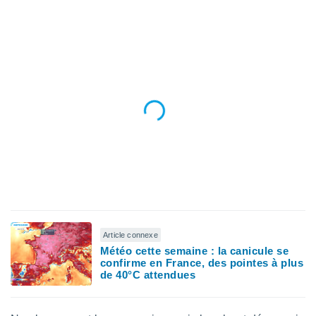
n «
 et
r »,
cédez au
 et vous
z
ation de
qu'ils
 nous ou
aires,
nt de
t
er le
ement
te, ainsi
Article connexe
per un
Météo cette semaine : la canicule se
écifique
confirme en France, des pointes à plus
us
de 40°C attendues
de la
 et du