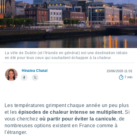
s et
r
tement
cité
ue
lisée,
ACCEPTER
ur des
ET
ions
CONTINUER
La ville de Dublin (et l'Irlande en général) est une destination idéale
es par le
en été pour tous ceux qui souhaitent échapper à la chaleur.
 cookies
PARAMÈTRES
Hinatea Chatal
gies
15/06/2026 11:01
es, nous
7 min
de
 notre
afin de
r à vous
Les températures grimpent chaque année un peu plus
r
et les
épisodes de chaleur intense se multiplient.
Si
ment des
 de très
vous cherchez
où partir pour éviter la canicule
, de
alité.
nombreuses options existent en France comme à
l'étranger.
ant sur