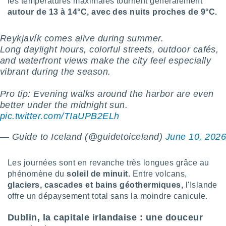
les températures maximales tournent généralement
logies
autour de
13 à 14°C, avec des nuits proches de 9°C.
e
s
Reykjavík comes alive during summer. ️
tez pas
Long daylight hours, colorful streets, outdoor cafés,
ation de
and waterfront views make the city feel especially
, vous
vibrant during the season.
z à
à notre
Pro tip: Evening walks around the harbor are even
.com.
better under the midnight sun.
 cas,
pic.twitter.com/TIaUPB2ELh
us
ns que
— Guide to Iceland (@guidetoiceland)
June 10, 202
s
ires
Les journées sont en revanche très longues grâce au
urer la
phénomène du
soleil de minuit.
Entre volcans,
on sur le
glaciers, cascades et bains géothermiques,
l'Islande
 seront
offre un dépaysement total sans la moindre canicule.
, et que
ies ne
Dublin, la capitale irlandaise : une douceur
as