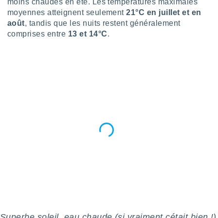
moins chaudes en été. Les températures maximales
lisés,
moyennes atteignent seulement
21°C en juillet et en
des
août
, tandis que les nuits restent généralement
our
comprises entre
13 et 14°C
.
nner des
s
lisés,
la
ance des
s,
la
ance des
s,
dre les
par le
ques ou
inaisons
ées
nt de
tes
,
er et
r les
Superbe soleil, eau chaude (si vraiment cétait bien !)