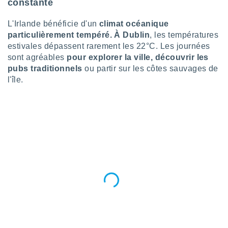
pour
constante
 le
ement
L'Irlande bénéficie d'un
climat océanique
afficher
particulièrement tempéré. À
Dublin
, les températures
licité ou
estivales dépassent rarement les 22°C. Les journées
enu
sont agréables
pour explorer la ville, découvrir les
lisé,
pubs traditionnels
ou partir sur les côtes sauvages de
e vous
l'île.
r de la
 non
lisée.
uvez
ation des
et
à notre
 par le
 cette
ion en
sur le
«
».