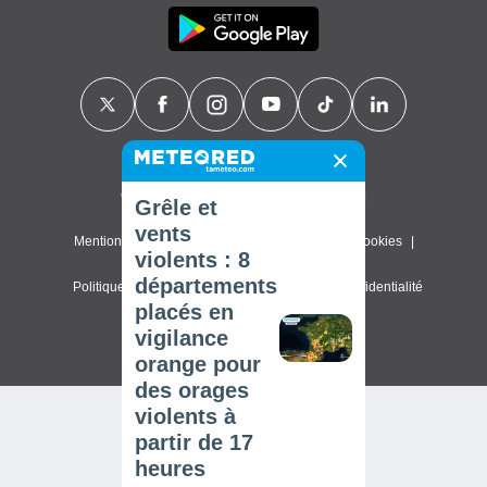
Contact
À propos de nous
FAQ
Grêle et
vents
Mentions légales & Conditions d'utilisation
Cookies
violents : 8
départements
Politique de confidentialité
Paramètres de confidentialité
placés en
© 2026 Meteored. Tous droits réservés
vigilance
orange pour
des orages
violents à
partir de 17
heures