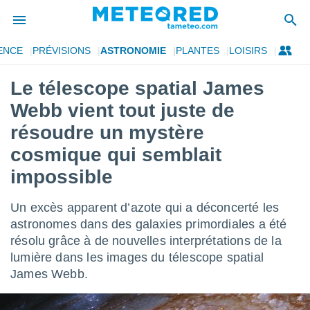
ENCE
PRÉVISIONS
ASTRONOMIE
PLANTES
LOISIRS
e
ntialité
Le télescope spatial James
enu de
Webb vient tout juste de
o.com
o.com) a
résoudre un mystère
aré par
cosmique qui semblait
onnels
impossible
arantir
té des
ions
Un excès apparent d’azote qui a déconcerté les
. Vous
astronomes dans des galaxies primordiales a été
accéder
résolu grâce à de nouvelles interprétations de la
e en
 les
lumière dans les images du télescope spatial
James Webb.
s :
r les