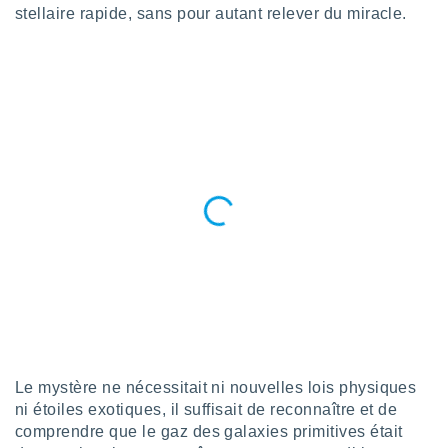
 utiliser
stellaire rapide, sans pour autant relever du miracle.
nées
 pour
nner le
.
 de
isation
 et
ation par
 de
l,
s et
lisés,
de
ance des
és et du
, études
ce et
pement
Le mystère ne nécessitait ni nouvelles lois physiques
ces.
ni étoiles exotiques, il suffisait de reconnaître et de
os 1199
comprendre que le gaz des galaxies primitives était