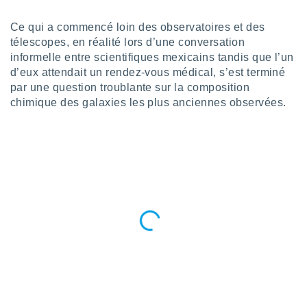
n «
 et
Ce qui a commencé loin des observatoires et des
r »,
télescopes, en réalité lors d’une conversation
cédez au
 et vous
informelle entre scientifiques mexicains tandis que l’un
z
d’eux attendait un rendez-vous médical, s’est terminé
ation de
par une question troublante sur la composition
chimique des galaxies les plus anciennes observées.
qu'ils
 nous ou
aires,
nt de
t
er le
ement
te, ainsi
per un
écifique
us
de la
 et du