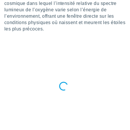
cosmique dans lequel l’intensité relative du spectre
tre
lumineux de l’oxygène varie selon l’énergie de
ement,
l’environnement, offrant une fenêtre directe sur les
conditions physiques où naissent et meurent les étoiles
enaires
s des
les plus précoces.
 des
nts
 ou des
gies
es pour
 accéder
r des
lles
ue votre
r ce site
 IP et
ifiants
es.
eurs
traiter