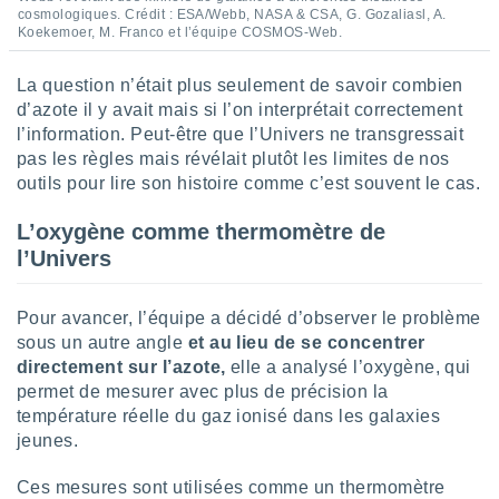
pour
cosmologiques. Crédit : ESA/Webb, NASA & CSA, G. Gozaliasl, A.
 le
Koekemoer, M. Franco et l’équipe COSMOS-Web.
ement
afficher
La question n’était plus seulement de savoir combien
licité ou
enu
d’azote il y avait mais si l’on interprétait correctement
lisé,
l’information. Peut-être que l’Univers ne transgressait
e vous
pas les règles mais révélait plutôt les limites de nos
outils pour lire son histoire comme c’est souvent le cas.
r de la
L’oxygène comme thermomètre de
 non
l’Univers
lisée.
uvez
Pour avancer, l’équipe a décidé d’observer le problème
ation des
et
sous un autre angle
et au lieu de se concentrer
à notre
directement sur l’azote,
elle a analysé l’oxygène, qui
 par le
permet de mesurer avec plus de précision la
 cette
température réelle du gaz ionisé dans les galaxies
ion en
jeunes.
sur le
«
Ces mesures sont utilisées comme un thermomètre
».