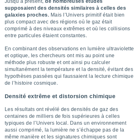
ires
Jusqu’à présent,
de nombreuses études
ons le
supposaient des densités similaires à celles des
ent des
galaxies proches.
Mais l’Univers primitif était bien
es
plus compact avec des régions où le gaz était
 :
comprimé à des niveaux extrêmes et où les collisions
et/ou
entre particules étaient constantes.
 à des
ions sur
En combinant des observations en lumière ultraviolette
eil,
et optique, les chercheurs ont mis au point une
des
méthode plus robuste et ont ainsi pu calculer
limitées
simultanément la température et la densité, évitant des
nner la
hypothèses passées qui faussaient la lecture chimique
, créer
de l’histoire cosmique.
ils pour
ité
Densité extrême et distorsion chimique
lisée,
des
Les résultats ont révélé des densités de gaz des
our
nner des
centaines de milliers de fois supérieures à celles
és
typiques de l’Univers local. Dans un environnement
lisées,
aussi comprimé, la lumière ne s’échappe pas de la
s profils
même manière et les signatures chimiques sont
enus