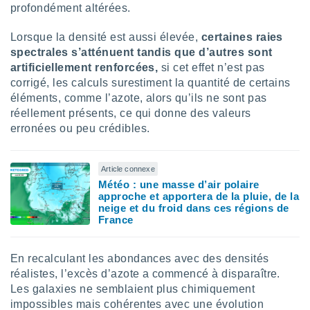
profondément altérées.
lisés,
des
Lorsque la densité est aussi élevée,
certaines raies
our
nner des
spectrales s’atténuent tandis que d’autres sont
s
artificiellement renforcées,
si cet effet n’est pas
lisés,
corrigé, les calculs surestiment la quantité de certains
la
éléments, comme l’azote, alors qu’ils ne sont pas
ance des
réellement présents, ce qui donne des valeurs
s,
erronées ou peu crédibles.
la
ance des
s,
dre les
Article connexe
par le
Météo : une masse d’air polaire
approche et apportera de la pluie, de la
neige et du froid dans ces régions de
ques ou
France
inaisons
ées
nt de
En recalculant les abondances avec des densités
tes
réalistes, l’excès d’azote a commencé à disparaître.
,
er et
Les galaxies ne semblaient plus chimiquement
r les
impossibles mais cohérentes avec une évolution