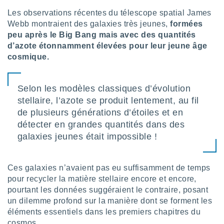
lisé en
Les observations récentes du télescope spatial James
 de
Webb montraient des galaxies très jeunes,
formées
. Vous
peu après le Big Bang mais avec des quantités
rouver
d’azote étonnamment élevées pour leur jeune âge
ations
cosmique.
re
que de
kies
Selon les modèles classiques d’évolution
r votre
stellaire, l’azote se produit lentement, au fil
ement à
de plusieurs générations d’étoiles et en
ment en
sur le
détecter en grandes quantités dans des
galaxies jeunes était impossible !
res des
kies
le au
Ces galaxies n’avaient pas eu suffisamment de temps
page de
te web.
pour recycler la matière stellaire encore et encore,
pourtant les données suggéraient le contraire, posant
MENT,
un dilemme profond sur la manière dont se forment les
éléments essentiels dans les premiers chapitres du
 les
cosmos.