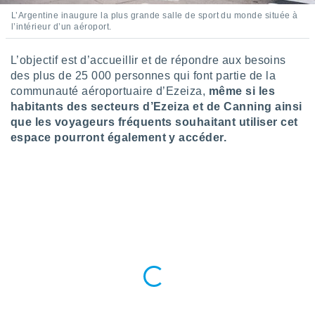
lisés,
L’Argentine inaugure la plus grande salle de sport du monde située à
des
l’intérieur d’un aéroport.
our
nner des
L’objectif est d’accueillir et de répondre aux besoins
s
des plus de 25 000 personnes qui font partie de la
lisés,
communauté aéroportuaire d’Ezeiza,
même si les
la
ance des
habitants des secteurs d’Ezeiza et de Canning ainsi
s,
que les voyageurs fréquents souhaitant utiliser cet
la
espace pourront également y accéder.
ance des
s,
dre les
par le
ques ou
inaisons
ées
nt de
tes
,
er et
r les