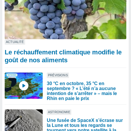
ACTUALITÉ
Le réchauffement climatique modifie le
goût de nos aliments
PRÉVISIONS
30 °C en octobre, 35 °C en
septembre ? « L’été n’a aucune
intention de s’arrêter » – mais le
Rhin en paie le prix
ASTRONOMIE
Une fusée de SpaceX s’écrase sur
la Lune et tous les regards se
tournent vers notre satellite à la