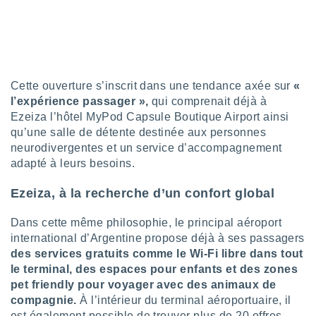
 utiliser
nées
 pour
nner le
.
 de
Cette ouverture s’inscrit dans une tendance axée sur
«
isation
l’expérience passager »,
qui comprenait déjà à
 et
Ezeiza l’hôtel MyPod Capsule Boutique Airport ainsi
ation par
qu’une salle de détente destinée aux personnes
 de
l,
neurodivergentes et un service d’accompagnement
s et
adapté à leurs besoins.
lisés,
Ezeiza, à la recherche d’un confort global
de
ance des
Dans cette même philosophie, le principal aéroport
és et du
international d’Argentine propose déjà à ses passagers
, études
des services gratuits comme le Wi-Fi libre dans tout
ce et
pement
le terminal, des espaces pour enfants et des zones
ces.
pet friendly pour voyager avec des animaux de
compagnie.
À l’intérieur du terminal aéroportuaire, il
os 1199
est également possible de trouver plus de 20 offres