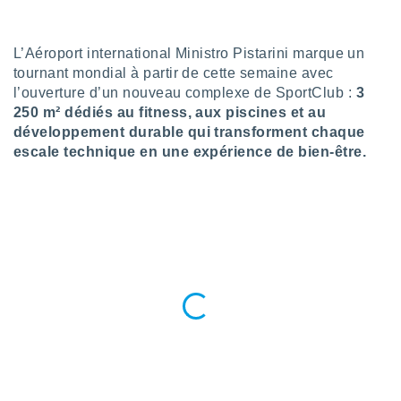
n «
 et
r »,
L’Aéroport international Ministro Pistarini marque un
cédez au
tournant mondial à partir de cette semaine avec
 et vous
z
l’ouverture d’un nouveau complexe de SportClub :
3
ation de
250 m² dédiés au fitness, aux piscines et au
développement durable qui transforment chaque
qu'ils
escale technique en une expérience de bien-être.
 nous ou
aires,
nt de
t
er le
ement
te, ainsi
per un
écifique
us
de la
 et du