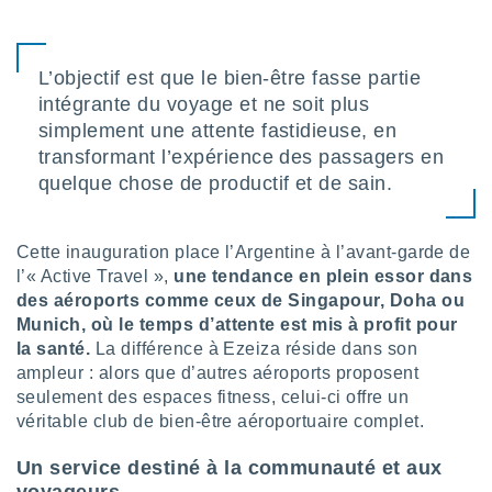
nées
lles sur
d'un
égitime,
L’objectif est que le bien-être fasse partie
vous
intégrante du voyage et ne soit plus
vous
simplement une attente fastidieuse, en
 Pour ce
transformant l’expérience des passagers en
ous
etirer
quelque chose de productif et de sain.
ement
 opposer
Cette inauguration place l’Argentine à l’avant-garde de
ement
l’« Active Travel »,
une tendance en plein essor dans
nées à
des aéroports comme ceux de Singapour, Doha ou
ment en
Munich, où le temps d’attente est mis à profit pour
 sur «
res
» ou
la santé.
La différence à Ezeiza réside dans son
e
ampleur : alors que d’autres aéroports proposent
que de
seulement des espaces fitness, celui-ci offre un
kies
véritable club de bien-être aéroportuaire complet.
ite web.
Un service destiné à la communauté et aux
t nos