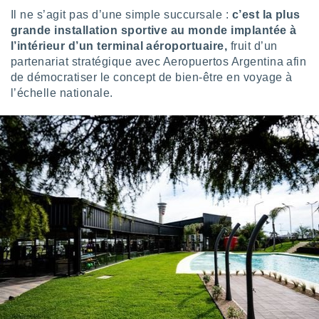
logies
Il ne s’agit pas d’une simple succursale :
c’est la plus
e
grande installation sportive au monde implantée à
s
l’intérieur d’un terminal aéroportuaire,
fruit d’un
partenariat stratégique avec Aeropuertos Argentina afin
tez pas
de démocratiser le concept de bien-être en voyage à
ation de
, vous
l’échelle nationale.
z à
à notre
.com.
 cas,
us
ns que
s
ires
urer la
on sur le
 seront
, et que
ies ne
as