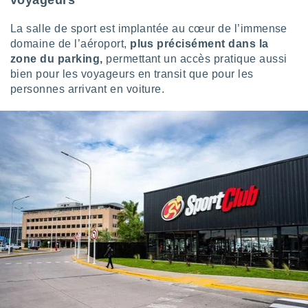
voyageurs
ires
ons le
ent des
La salle de sport est implantée au cœur de l’immense
es
domaine de l’aéroport,
plus précisément dans la
 :
zone du parking,
permettant un accès pratique aussi
et/ou
bien pour les voyageurs en transit que pour les
 à des
personnes arrivant en voiture.
ions sur
eil,
des
limitées
nner la
, créer
ils pour
ité
lisée,
des
our
nner des
és
lisées,
s profils
enus