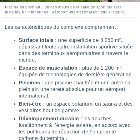
pour
 le
Piscine en plein air, l’un des atouts de la salle de sport qui sera
installée à l’intérieur de l’Aéroport international Ministro Pistarini.
ement
afficher
licité ou
Les caractéristiques du complexe comprennent :
enu
lisé,
Surface totale :
une superficie de 3 250 m²,
e vous
dépassant toute autre installation sportive située
dans des terminaux aéroportuaires à travers le
r de la
monde.
 non
Espace de musculation :
plus de 1 200 m²
lisée.
équipés de technologies de dernière génération.
uvez
Piscines :
une piscine chauffée et une autre en
plein air, une rareté absolue pour un aéroport
ation des
international.
et
à notre
Bien-être :
un espace solarium, un sauna et des
 par le
vestiaires haut de gamme.
 cette
Développement durable :
les douches
ion en
fonctionnent à l’énergie solaire, en accord avec
sur le
«
les politiques de réduction de l’empreinte
».
carbone du terminal.