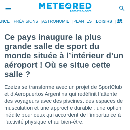
ENCE
PRÉVISIONS
ASTRONOMIE
PLANTES
LOISIRS
e
ntialité
Ce pays inaugure la plus
enu de
grande salle de sport du
o.com
o.com) a
monde située à l’intérieur d’un
aré par
aéroport ! Où se situe cette
onnels
salle ?
arantir
té des
ions
Ezeiza se transforme avec un projet de SportClub
. Vous
et d’Aeropuertos Argentina qui redéfinit l’attente
accéder
des voyageurs avec des piscines, des espaces de
e en
 les
musculation et une approche durable : une option
inédite pour ceux qui accordent de l’importance à
s :
l’activité physique et au bien-être.
r les