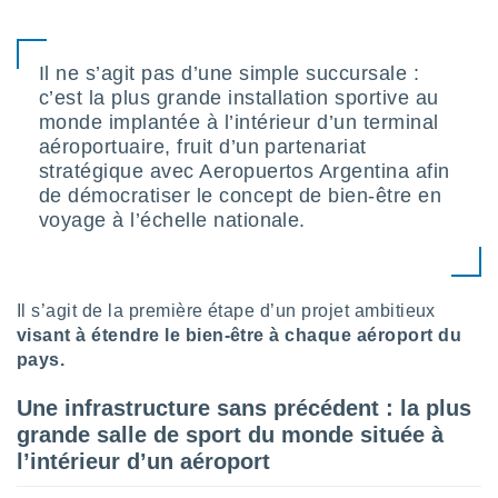
lisé en
 de
. Vous
Il ne s’agit pas d’une simple succursale :
rouver
c’est la plus grande installation sportive au
monde implantée à l’intérieur d’un terminal
ations
re
aéroportuaire, fruit d’un partenariat
que de
stratégique avec Aeropuertos Argentina afin
kies
de démocratiser le concept de bien-être en
r votre
voyage à l’échelle nationale.
ement à
ment en
sur le
Il s’agit de la première étape d’un projet ambitieux
res des
kies
visant à étendre le bien-être à chaque aéroport du
le au
pays.
page de
te web.
Une infrastructure sans précédent : la plus
grande salle de sport du monde située à
MENT,
l’intérieur d’un aéroport
 les