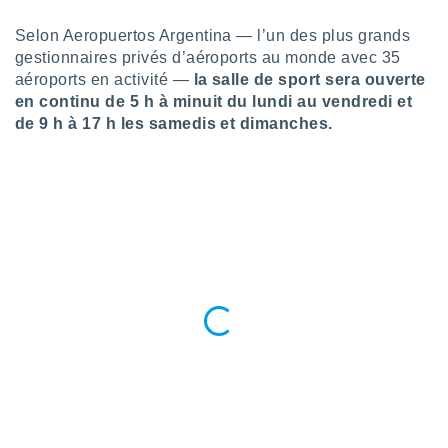
tre
Selon Aeropuertos Argentina — l’un des plus grands
ement,
gestionnaires privés d’aéroports au monde avec 35
aéroports en activité —
la salle de sport sera ouverte
enaires
s des
en continu de 5 h à minuit du lundi au vendredi et
 des
de 9 h à 17 h les samedis et dimanches.
nts
 ou des
gies
es pour
 accéder
r des
lles
ue votre
r ce site
 IP et
ifiants
es.
eurs
traiter