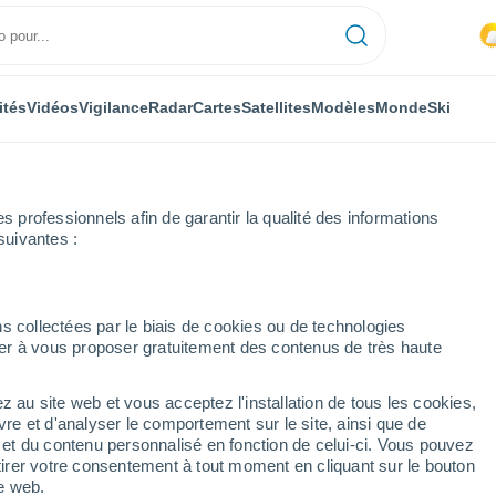
ités
Vidéos
Vigilance
Radar
Cartes
Satellites
Modèles
Monde
Ski
ONOMIE
PLANTES
LOISIRS
professionnels afin de garantir la qualité des informations
suivantes :
s collectées par le biais de cookies ou de technologies
nuer à vous proposer gratuitement des contenus de très haute
e de l’érosion lunaire n’est pas le vent solaire, selon une nouvelle rech
z au site web et vous acceptez l'installation de tous les cookies,
vre et d'analyser le comportement sur le site, ainsi que de
’érosion lunaire n’est
é et du contenu personnalisé en fonction de celui-ci. Vous pouvez
tirer votre consentement à tout moment en cliquant sur le bouton
elon une nouvelle
te web.