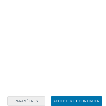
ts grands acteurs
qu’une autre étude récente, publiée dans
isotopes présents sur la Lune. Cette
 similaire :
les véritables artisans de
es particules solaires, mais les
les, mais constants, seraient la principale
.
téressant, c’est que les deux
s et fondées sur des méthodes
me conclusion. Une double victoire
e pour l’ancien modèle qui
PARAMÈTRES
ACCEPTER ET CONTINUER