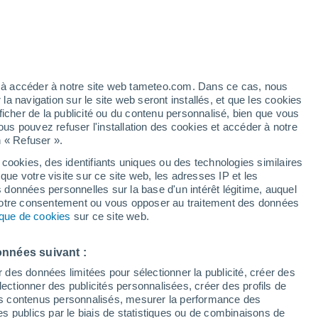
 vent solaire était le grand responsable
 de la Lune et de la formation de sa fine
ez à accéder à notre site web tameteo.com. Dans ce cas, nous
nces menées sur de véritables roches
 navigation sur le site web seront installés, et que les cookies
 histoire, et ce qu’elles ont révélé est…
ficher de la publicité ou du contenu personnalisé, bien que vous
ous pouvez refuser l'installation des cookies et accéder à notre
n « Refuser ».
 cookies, des identifiants uniques ou des technologies similaires
que votre visite sur ce site web, les adresses IP et les
s données personnelles sur la base d'un intérêt légitime, auquel
 votre consentement ou vous opposer au traitement des données
tique de cookies
sur ce site web.
onnées suivant :
r des données limitées pour sélectionner la publicité, créer des
sélectionner des publicités personnalisées, créer des profils de
 des contenus personnalisés, mesurer la performance des
s publics par le biais de statistiques ou de combinaisons de