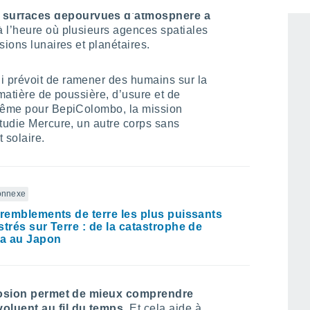
 surfaces dépourvues d’atmosphère a
à l’heure où plusieurs agences spatiales
sions lunaires et planétaires.
 prévoit de ramener des humains sur la
 matière de poussière, d’usure et de
 même pour BepiColombo, la mission
étudie Mercure, un autre corps sans
solaire.
connexe
tremblements de terre les plus puissants
strés sur Terre : de la catastrophe de
ia au Japon
érosion permet de mieux comprendre
oluent au fil du temps.
Et cela aide à