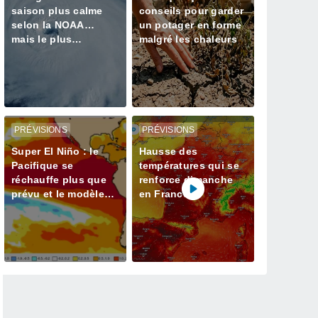
saison plus calme
conseils pour garder
selon la NOAA…
un potager en forme
mais le plus
malgré les chaleurs
dangereux reste-t-il à
venir ?
PRÉVISIONS
PRÉVISIONS
Super El Niño : le
Hausse des
Pacifique se
températures qui se
réchauffe plus que
renforce dimanche
prévu et le modèle
en France
ECMWF confirme un
pic supérieur à 3 °C