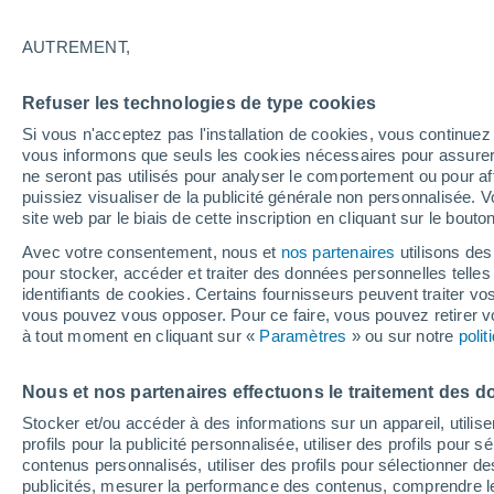
recherche
AUTREMENT,
Pendant des décennies, on a cru que le
Refuser les technologies de type cookies
de l’arrachage des atomes à la surface
Si vous n'acceptez pas l'installation de cookies, vous continu
exosphère. Mais de nouvelles expérie
vous informons que seuls les cookies nécessaires pour assurer la
lunaires sont en train de changer cette
ne seront pas utilisés pour analyser le comportement ou pour af
bien plus terrestre.
puissiez visualiser de la publicité générale non personnalisée. V
site web par le biais de cette inscription en cliquant sur le bouto
Avec votre consentement, nous et
nos partenaires
utilisons des
pour stocker, accéder et traiter des données personnelles telles 
identifiants de cookies. Certains fournisseurs peuvent traiter vo
vous pouvez vous opposer. Pour ce faire, vous pouvez retirer
à tout moment en cliquant sur «
Paramètres
» ou sur notre
poli
Nous et nos partenaires effectuons le traitement des d
Stocker et/ou accéder à des informations sur un appareil, utilise
profils pour la publicité personnalisée, utiliser des profils pour 
contenus personnalisés, utiliser des profils pour sélectionner
publicités, mesurer la performance des contenus, comprendre le