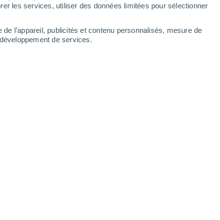
er les services, utiliser des données limitées pour sélectionner
e de l’appareil, publicités et contenu personnalisés, mesure de
t développement de services.
lon cette recherche.
025 07:02
6 min
 mais elle est entourée d’une exosphère :
i enveloppe sa surface et qui se forme, en
osion.
Jusqu’à présent, l’hypothèse la