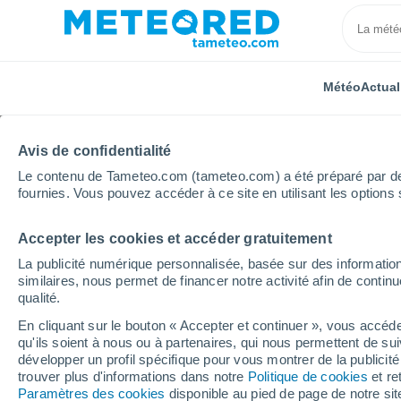
Météo
Actual
TOUTES
ACTUALITÉ
SCIENCE
PRÉVISIONS
ASTR
Avis de confidentialité
Le contenu de Tameteo.com (tameteo.com) a été préparé par des 
fournies. Vous pouvez accéder à ce site en utilisant les options 
Accepter les cookies et accéder gratuitement
La publicité numérique personnalisée, basée sur des information
similaires, nous permet de financer notre activité afin de conti
qualité.
Accueil
Actualités
Astronomie
La véritable caus
En cliquant sur le bouton « Accepter et continuer », vous accéde
qu'ils soient à nous ou à partenaires, qui nous permettent de sui
La véritable cause de l
développer un profil spécifique pour vous montrer de la publicit
trouver plus d'informations dans notre
Politique de cookies
et re
pas le vent solaire, s
Paramètres des cookies
disponible au pied de page de notre si