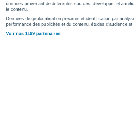
données provenant de différentes sources, développer et amélior
le contenu.
Données de géolocalisation précises et identification par analys
performance des publicités et du contenu, études d’audience e
Voir nos 1199 partenaires
La cause de l’érosion lunaire n’est pas le vent solaire, se
Cindy Fernández
11/08/2
Meteored Argentine
La Lune ne possède pas d’atmosphère,
une couche extrêmement fine de gaz qu
grande partie, par des processus d’ér