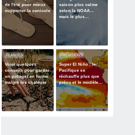
de l'été pour mieux
saison plus calme
supporter la canicule
selon la NOAA…
mais le plus
dangereux reste-t-il à
venir ?
PLANTES
PRÉVISIONS
Voici quelques
Super El Niño : le
conseils pour garder
Pacifique se
un potager en forme
réchauffe plus que
malgré les chaleurs
prévu et le modèle
ECMWF confirme un
pic supérieur à 3 °C