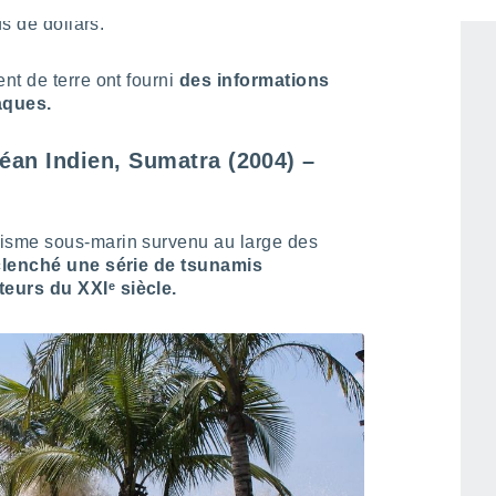
égâts causés par le puissant séisme et ses
ds de dollars.
t de terre ont fourni
des informations
aques.
éan Indien, Sumatra (2004) –
éisme sous-marin survenu au large des
clenché une série de tsunamis
eurs du XXIᵉ siècle.