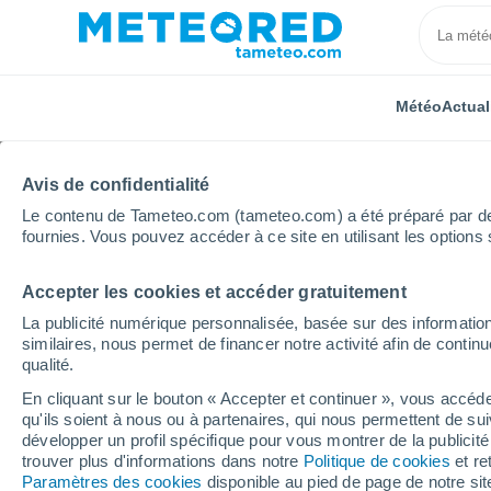
Météo
Actual
TOUTES
ACTUALITÉ
SCIENCE
PRÉVISIONS
ASTR
Avis de confidentialité
Le contenu de Tameteo.com (tameteo.com) a été préparé par des 
fournies. Vous pouvez accéder à ce site en utilisant les options 
Accepter les cookies et accéder gratuitement
La publicité numérique personnalisée, basée sur des information
similaires, nous permet de financer notre activité afin de conti
qualité.
Accueil
Actualités
Actualité
Les 5 tremblements d
En cliquant sur le bouton « Accepter et continuer », vous accéde
qu'ils soient à nous ou à partenaires, qui nous permettent de sui
Les 5 tremblements de 
développer un profil spécifique pour vous montrer de la publicit
trouver plus d'informations dans notre
Politique de cookies
et re
enregistrés sur Terre :
Paramètres des cookies
disponible au pied de page de notre si