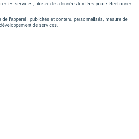
er les services, utiliser des données limitées pour sélectionner
e de l’appareil, publicités et contenu personnalisés, mesure de
t développement de services.
2004 a provoqué les tsunamis considérés comme les plus
/08/2025 07:58
8 min
e des manifestations les plus
e la nature.
Bien qu’ils se produisent
ons du monde, seuls quelques-uns ont