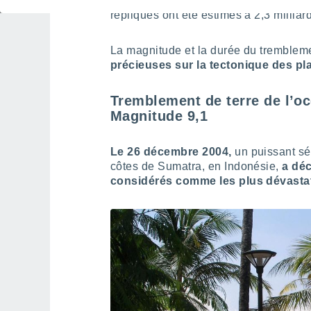
la majorité à cause du tsunami.
Les d
répliques ont été estimés à 2,3 milliar
La magnitude et la durée du tremblemen
précieuses sur la tectonique des pl
Tremblement de terre de l’oc
Magnitude 9,1
Le 26 décembre 2004,
un puissant s
côtes de Sumatra, en Indonésie,
a dé
considérés comme les plus dévastat