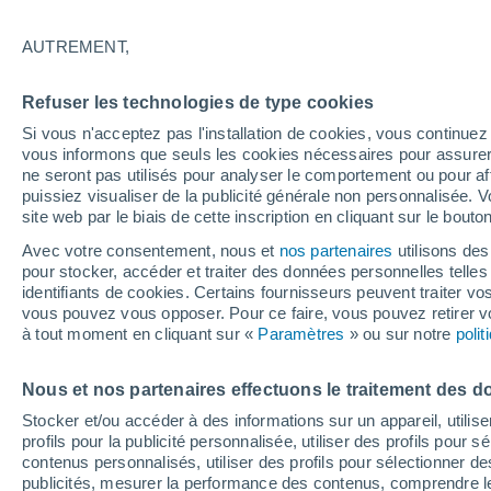
Valdivia au Japon
AUTREMENT,
Au cours du dernier siècle, la Terre a 
Refuser les technologies de type cookies
des tremblements de terre qui ont bat
Si vous n'acceptez pas l'installation de cookies, vous continu
derrière eux une traînée de mort et de
vous informons que seuls les cookies nécessaires pour assurer la
tiré des le��ons.
ne seront pas utilisés pour analyser le comportement ou pour af
puissiez visualiser de la publicité générale non personnalisée. V
site web par le biais de cette inscription en cliquant sur le bouto
Avec votre consentement, nous et
nos partenaires
utilisons des
pour stocker, accéder et traiter des données personnelles telles 
identifiants de cookies. Certains fournisseurs peuvent traiter vo
vous pouvez vous opposer. Pour ce faire, vous pouvez retirer
à tout moment en cliquant sur «
Paramètres
» ou sur notre
poli
Nous et nos partenaires effectuons le traitement des d
Stocker et/ou accéder à des informations sur un appareil, utilise
profils pour la publicité personnalisée, utiliser des profils pour 
contenus personnalisés, utiliser des profils pour sélectionner
publicités, mesurer la performance des contenus, comprendre le