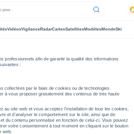
ités
Vidéos
Vigilance
Radar
Cartes
Satellites
Modèles
Monde
Ski
ONOMIE
PLANTES
LOISIRS
professionnels afin de garantir la qualité des informations
suivantes :
s collectées par le biais de cookies ou de technologies
nuer à vous proposer gratuitement des contenus de très haute
e terre les plus puissants enregistrés sur Terre : de la catastrophe de
z au site web et vous acceptez l'installation de tous les cookies,
vre et d'analyser le comportement sur le site, ainsi que de
terre les plus puissants
é et du contenu personnalisé en fonction de celui-ci. Vous pouvez
tirer votre consentement à tout moment en cliquant sur le bouton
 de la catastrophe de
te web.