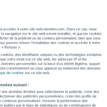
libéré son énergie dévastatrice à travers
tu des records de magnitude et laissé
ez à accéder à notre site web tameteo.com. Dans ce cas, nous
 désolation, mais dont l’humanité a aussi
 navigation sur le site web seront installés, et que les cookies
ficher de la publicité ou du contenu personnalisé, bien que vous
ous pouvez refuser l'installation des cookies et accéder à notre
n « Refuser ».
 cookies, des identifiants uniques ou des technologies similaires
que votre visite sur ce site web, les adresses IP et les
s données personnelles sur la base d'un intérêt légitime, auquel
 votre consentement ou vous opposer au traitement des données
tique de cookies
sur ce site web.
onnées suivant :
r des données limitées pour sélectionner la publicité, créer des
sélectionner des publicités personnalisées, créer des profils de
 des contenus personnalisés, mesurer la performance des
s publics par le biais de statistiques ou de combinaisons de