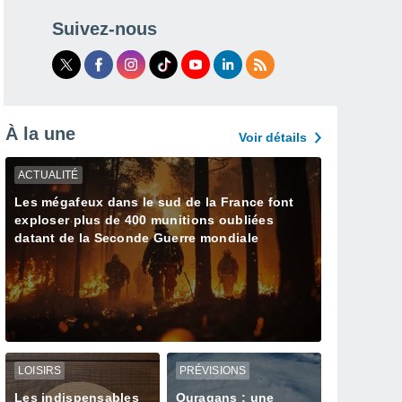
Suivez-nous
À la une
Voir détails
ACTUALITÉ
Les mégafeux dans le sud de la France font
exploser plus de 400 munitions oubliées
datant de la Seconde Guerre mondiale
LOISIRS
PRÉVISIONS
Les indispensables
Ouragans : une