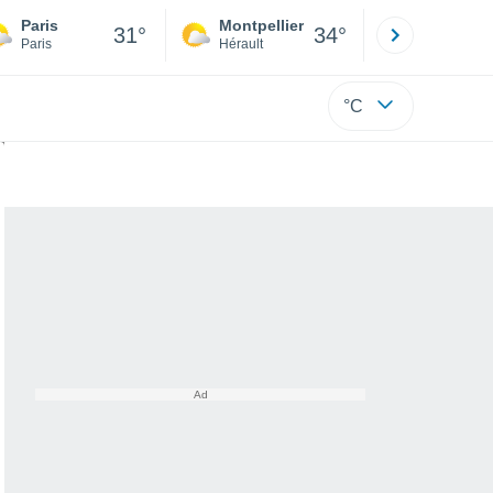
Paris
Montpellier
Besançon
31°
34°
Paris
Hérault
Doubs
°C
 Valdivia au Japon