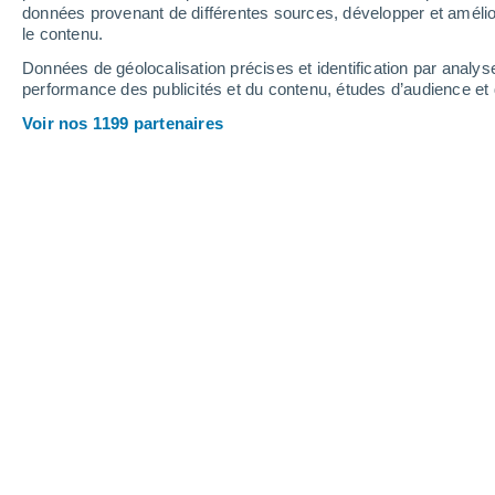
données provenant de différentes sources, développer et amélior
le contenu.
Données de géolocalisation précises et identification par analys
performance des publicités et du contenu, études d’audience e
Voir nos 1199 partenaires
ChatGPT a dit : Le tremblement de terre de Sumatra en 
dévastateurs du XXIᵉ siècle.
Gloria Martín
06
Meteored Espagne
Les tremblements de terre sont l’un
impressionnantes et destructrices d
fréquemment dans de nombreuses régi