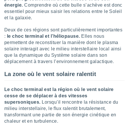
logies
énergie.
Comprendre où cette bulle s’achève est donc
e
essentiel pour mieux saisir les relations entre le Soleil
s
et la galaxie.
tez pas
Deux de ces régions sont particulièrement importantes
ation de
:
le choc terminal et l’héliopause.
Elles nous
, vous
z à
permettent de reconstituer la manière dont le plasma
à notre
solaire interagit avec le milieu interstellaire local ainsi
que la dynamique du Système solaire dans son
.com.
déplacement à travers l’environnement galactique.
 cas,
us
La zone où le vent solaire ralentit
ns que
s
Le choc terminal est la région où le vent solaire
ires
cesse de se déplacer à des vitesses
urer la
supersoniques.
Lorsqu’il rencontre la résistance du
on sur le
 seront
milieu interstellaire, le flux ralentit brutalement,
, et que
transformant une partie de son énergie cinétique en
ies ne
chaleur et en turbulence.
as