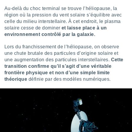
ires
ons le
Au-delà du choc terminal se trouve l’héliopause, la
ent des
région où la pression du vent solaire s’équilibre avec
es
celle du milieu interstellaire. À cet endroit, le plasma
 :
solaire cesse de dominer
et laisse place à un
et/ou
environnement contrôlé par la galaxie.
 à des
ions sur
Lors du franchissement de l’héliopause, on observe
eil,
une chute brutale des particules d’origine solaire et
des
limitées
une augmentation des particules interstellaires.
Cette
transition confirme qu’il s’agit d’une véritable
nner la
frontière physique et non d’une simple limite
, créer
théorique
définie par des modèles numériques.
ils pour
ité
lisée,
des
our
nner des
és
lisées,
s profils
enus