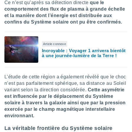
Ce n’est qu’après sa détection directe
que le
nées
comportement des flux de plasma à grande échelle
lles sur
d'un
et la manière dont l’énergie est distribuée aux
égitime,
confins du Système solaire ont pu être confirmés.
vous
vous
 Pour ce
ous
Article connexe
etirer
Incroyable : Voyager 1 arrivera bientôt
à une journée-lumière de la Terre !
ement
 opposer
ement
nées à
L’étude de cette région a également révélé que le choc
ment en
n’est pas parfaitement sphérique, sa distance au Soleil
 sur «
variant selon la direction considérée.
Cette asymétrie
res
» ou
est influencée par le déplacement du Système
e
solaire à travers la galaxie ainsi que par la pression
que de
exercée par le champ magnétique interstellaire
kies
ite web.
environnant.
t nos
La véritable frontière du Système solaire