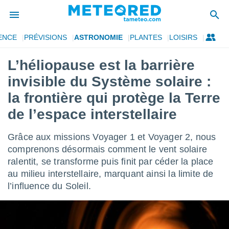
ENCE
PRÉVISIONS
ASTRONOMIE
PLANTES
LOISIRS
e
ntialité
L’héliopause est la barrière
enu de
invisible du Système solaire :
o.com
o.com) a
la frontière qui protège la Terre
aré par
de l’espace interstellaire
onnels
arantir
Grâce aux missions Voyager 1 et Voyager 2, nous
té des
comprenons désormais comment le vent solaire
ions
. Vous
ralentit, se transforme puis finit par céder la place
accéder
au milieu interstellaire, marquant ainsi la limite de
e en
l’influence du Soleil.
 les
s :
r les