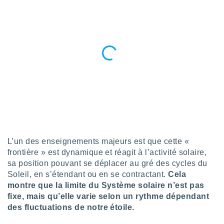
 utiliser
nées
 pour
nner le
.
 de
isation
 et
ation par
 de
l,
s et
lisés,
L’un des enseignements majeurs est que cette «
de
ance des
frontière » est dynamique et réagit à l’activité solaire,
és et du
sa position pouvant se déplacer au gré des cycles du
, études
Soleil, en s’étendant ou en se contractant.
Cela
ce et
montre que la limite du Système solaire n’est pas
pement
fixe, mais qu’elle varie selon un rythme dépendant
ces.
des fluctuations de notre étoile.
os 1199