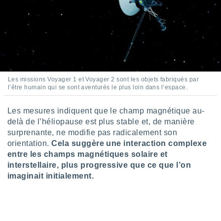
lisés,
des
our
nner des
s
lisés,
la
ance des
Les missions Voyager 1 et Voyager 2 sont les objets fabriqués par
s,
l’être humain qui se sont aventurés le plus loin dans l’espace.
la
ance des
Les mesures indiquent que le champ magnétique au-
s,
dre les
delà de l’héliopause est plus stable et, de manière
par le
surprenante, ne modifie pas radicalement son
orientation.
Cela suggère une interaction complexe
ques ou
entre les champs magnétiques solaire et
inaisons
interstellaire, plus progressive que ce que l’on
ées
imaginait initialement.
nt de
tes
,
er et
r les