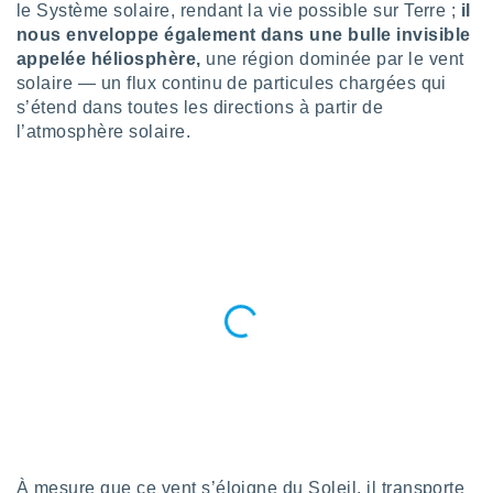
n «
le Système solaire, rendant la vie possible sur Terre ;
il
 et
nous enveloppe également dans une bulle invisible
r »,
appelée héliosphère,
une région dominée par le vent
cédez au
solaire — un flux continu de particules chargées qui
 et vous
s’étend dans toutes les directions à partir de
z
l’atmosphère solaire.
ation de
qu'ils
 nous ou
aires,
nt de
t
er le
ement
te, ainsi
per un
écifique
us
de la
 et du
À mesure que ce vent s’éloigne du Soleil, il transporte