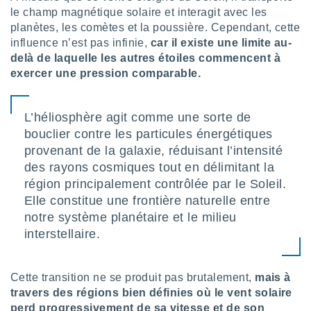
lisé en
le champ magnétique solaire et interagit avec les
 de
planètes, les comètes et la poussière. Cependant, cette
. Vous
influence n’est pas infinie,
car il existe une limite au-
rouver
delà de laquelle les autres étoiles commencent à
exercer une pression comparable.
ations
re
que de
kies
L’héliosphère agit comme une sorte de
r votre
bouclier contre les particules énergétiques
ement à
provenant de la galaxie, réduisant l’intensité
ment en
des rayons cosmiques tout en délimitant la
sur le
région principalement contrôlée par le Soleil.
res des
Elle constitue une frontière naturelle entre
kies
notre système planétaire et le milieu
le au
interstellaire.
page de
te web.
MENT,
Cette transition ne se produit pas brutalement,
mais à
travers des régions bien définies où le vent solaire
 les
perd progressivement de sa vitesse et de son