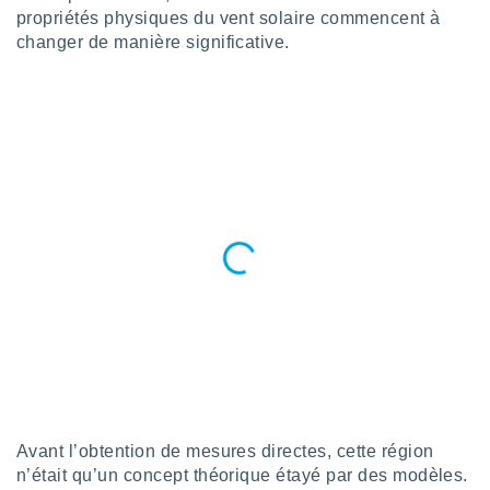
propriétés physiques du vent solaire commencent à
tre
changer de manière significative.
ement,
enaires
s des
 des
nts
 ou des
gies
es pour
 accéder
r des
lles
ue votre
r ce site
 IP et
ifiants
es.
Avant l’obtention de mesures directes, cette région
eurs
n’était qu’un concept théorique étayé par des modèles.
traiter