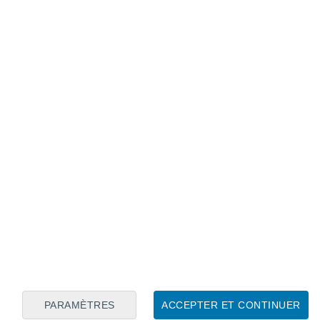
a demande mondiale de papier toilette, soit
cessite également
beaucoup d'eau
tout
t
colorants artificiels
et on estime que la
oilette à usage unique rejette jusqu'à
2,5kg
oilette pour limiter son impact
lette est donc aujourd'hui important quand
é à travers le monde chaque jour.
 utilise en moyenne à lui seul entre
ette par an !
PARAMÈTRES
ACCEPTER ET CONTINUER
l, une solution avait déjà été trouvée par