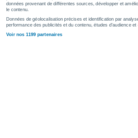
données provenant de différentes sources, développer et amélior
le contenu.
Données de géolocalisation précises et identification par analys
performance des publicités et du contenu, études d’audience e
Voir nos 1199 partenaires
Le papier toilette créé par Popee n'utilise pas de papier 
Tristan Bergen
24/07
La marque Popee a créé une nouvelle 
de papier issu de la coupe d'arbres
ce produit incontournable de l'hygiène
Le papier toilette nécessi