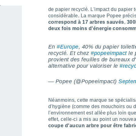
de nombreux producteurs de papier toi
de papier recyclé. L'impact du papier to
considérable. La marque Popee précis
correspond à 17 arbres sauvés
,
300
deux fois moins d'énergie consom
En
#Europe
, 40% du papier toilett
recyclé. Et chez
#popeeimpact
le 
provient des feuilles de bureaux d
alternative pour valoriser le
#recy
— Popee (@Popeeimpact)
Septem
Néanmoins, cette marque se spécialisa
d'hygiène (comme des mouchoirs ou de
l'environnement est allée plus loin que
effet, celle-ci a mis au point un nouvea
coupe d'aucun arbre pour être fabri