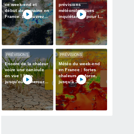
ce week-end et
prévisions
début de semaine en
météorologiques
France. Découvrez
inquiétantes pour la
les prévisions météo
semaine prochaine
à jour
en France avec plus
de 40 degrés
PRÉVISIONS
PRÉVISIONS
Encore de la chaleur
Météo du week-end
voire une canicule
en France : fortes
en vue ! Mais
chaleurs en force,
jusqu'où le mercure
jusqu'à 38°C
va-t-il grimper ? Voici
attendus
nos infos