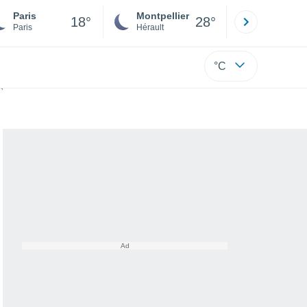
Paris
Montpellier
Besançon
18°
28°
Paris
Hérault
Doubs
°C
agit-il vraiment ?