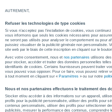
s'agit-il vraiment ?
AUTREMENT,
La marque Popee a créé une nouvelle 
Refuser les technologies de type cookies
réduire l'impact environnemental de ce
Si vous n'acceptez pas l'installation de cookies, vous continu
vous informons que seuls les cookies nécessaires pour assurer la
ne seront pas utilisés pour analyser le comportement ou pour af
puissiez visualiser de la publicité générale non personnalisée. V
site web par le biais de cette inscription en cliquant sur le bouto
Avec votre consentement, nous et
nos partenaires
utilisons des
pour stocker, accéder et traiter des données personnelles telles 
identifiants de cookies. Certains fournisseurs peuvent traiter vo
vous pouvez vous opposer. Pour ce faire, vous pouvez retirer
à tout moment en cliquant sur «
Paramètres
» ou sur notre
poli
Nous et nos partenaires effectuons le traitement des d
Stocker et/ou accéder à des informations sur un appareil, utilise
profils pour la publicité personnalisée, utiliser des profils pour 
contenus personnalisés, utiliser des profils pour sélectionner
publicités, mesurer la performance des contenus, comprendre le