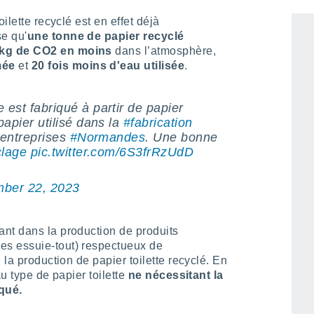
lette ces dernières années, la production
ilette recyclé est en effet déjà
e qu'
une tonne de papier recyclé
kg de CO2 en moins
dans l’atmosphère,
mée
et
20 fois moins d'eau utilisée
.
e est fabriqué à partir de papier
papier utilisé dans la
#fabrication
'entreprises
#Normandes
. Une bonne
clage
pic.twitter.com/6S3frRzUdD
ber 22, 2023
nt dans la production de produits
s essuie-tout) respectueux de
 la production de papier toilette recyclé. En
u type de papier toilette
ne nécessitant la
qué.