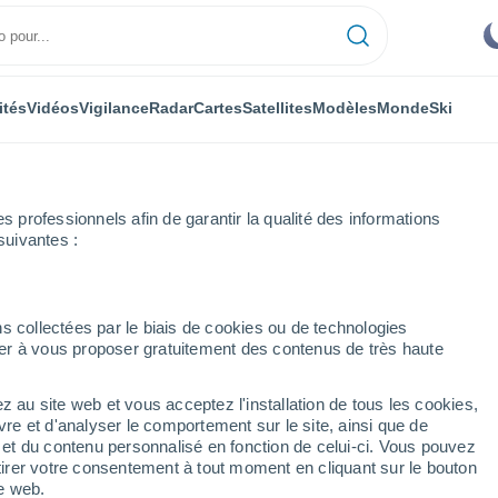
ités
Vidéos
Vigilance
Radar
Cartes
Satellites
Modèles
Monde
Ski
ONOMIE
PLANTES
LOISIRS
professionnels afin de garantir la qualité des informations
suivantes :
s collectées par le biais de cookies ou de technologies
nuer à vous proposer gratuitement des contenus de très haute
ientôt vous essuyer avec un nouveau type de papier toilette ! De quoi s'
z au site web et vous acceptez l'installation de tous les cookies,
vre et d'analyser le comportement sur le site, ainsi que de
entôt vous essuyer avec
é et du contenu personnalisé en fonction de celui-ci. Vous pouvez
tirer votre consentement à tout moment en cliquant sur le bouton
ier toilette ! De quoi
te web.