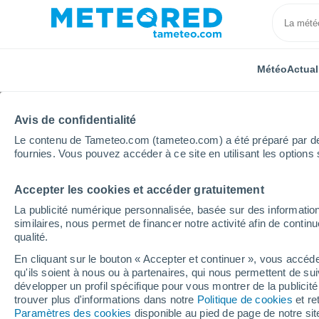
Météo
Actual
TOUTES
ACTUALITÉ
SCIENCE
PRÉVISIONS
ASTR
Avis de confidentialité
Le contenu de Tameteo.com (tameteo.com) a été préparé par des 
fournies. Vous pouvez accéder à ce site en utilisant les options 
Accepter les cookies et accéder gratuitement
La publicité numérique personnalisée, basée sur des information
similaires, nous permet de financer notre activité afin de conti
qualité.
Accueil
Actualités
Actualité
Vous allez pouvoir b
En cliquant sur le bouton « Accepter et continuer », vous accéde
qu'ils soient à nous ou à partenaires, qui nous permettent de sui
Vous allez pouvoir bi
développer un profil spécifique pour vous montrer de la publicit
trouver plus d'informations dans notre
Politique de cookies
et re
un nouveau type de pap
Paramètres des cookies
disponible au pied de page de notre si