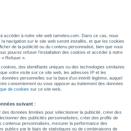
gamme de papier toilette permettant de
 produit d'hygiène du quotidien.
ez à accéder à notre site web tameteo.com. Dans ce cas, nous
 navigation sur le site web seront installés, et que les cookies
ficher de la publicité ou du contenu personnalisé, bien que vous
ous pouvez refuser l'installation des cookies et accéder à notre
n « Refuser ».
 cookies, des identifiants uniques ou des technologies similaires
que votre visite sur ce site web, les adresses IP et les
s données personnelles sur la base d'un intérêt légitime, auquel
 votre consentement ou vous opposer au traitement des données
tique de cookies
sur ce site web.
onnées suivant :
r des données limitées pour sélectionner la publicité, créer des
sélectionner des publicités personnalisées, créer des profils de
 des contenus personnalisés, mesurer la performance des
s publics par le biais de statistiques ou de combinaisons de