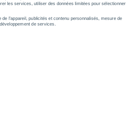
er les services, utiliser des données limitées pour sélectionner
e de l’appareil, publicités et contenu personnalisés, mesure de
t développement de services.
issu de la coupe des arbres
/2024 10:00
5 min
gamme de papier toilette qui
n'utilise pas
afin de réduire l'impact environnemental de
 quotidienne.
te beaucoup d'arbres pour être