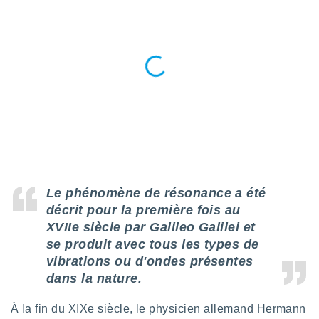
ires
ons le
ent des
es
 :
et/ou
 à des
ions sur
eil,
des
limitées
nner la
, créer
Le phénomène de résonance a été
ils pour
décrit pour la première fois au
ité
lisée,
XVIIe siècle par Galileo Galilei et
des
se produit avec tous les types de
our
vibrations ou d'ondes présentes
nner des
dans la nature.
és
lisées,
s profils
À la fin du XIXe siècle, le physicien allemand Hermann
enus