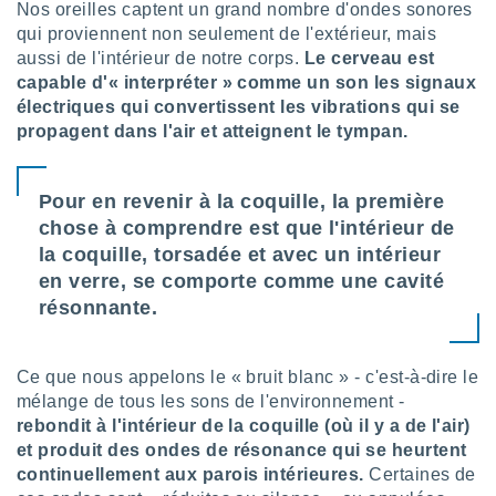
Nos oreilles captent un grand nombre d'ondes sonores
tre
qui proviennent non seulement de l'extérieur, mais
ement,
aussi de l'intérieur de notre corps.
Le cerveau est
capable d'« interpréter » comme un son les signaux
enaires
électriques qui convertissent les vibrations qui se
s des
 des
propagent dans l'air et atteignent le tympan.
nts
 ou des
gies
Pour en revenir à la coquille, la première
es pour
chose à comprendre est que l'intérieur de
 accéder
la coquille, torsadée et avec un intérieur
r des
en verre, se comporte comme une cavité
lles
résonnante.
ue votre
r ce site
Ce que nous appelons le « bruit blanc » - c'est-à-dire le
 IP et
mélange de tous les sons de l'environnement -
ifiants
es.
rebondit à l'intérieur de la coquille (où il y a de l'air)
et produit des ondes de résonance qui se heurtent
eurs
continuellement aux parois intérieures.
Certaines de
traiter