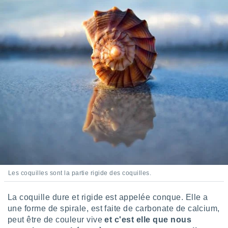
logies
e
s
tez pas
ation de
, vous
z à
à notre
.com.
 cas,
us
ns que
s
ires
urer la
Les coquilles sont la partie rigide des coquilles.
on sur le
 seront
La coquille dure et rigide est appelée conque. Elle a
, et que
une forme de spirale, est faite de carbonate de calcium,
ies ne
peut être de couleur vive
et c'est elle que nous
as