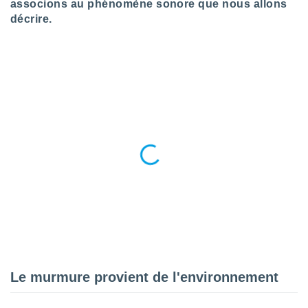
pour
associons au phénomène sonore que nous allons
 le
décrire.
ement
afficher
licité ou
enu
lisé,
e vous
r de la
 non
lisée.
uvez
ation des
et
à notre
 par le
 cette
ion en
Le murmure provient de l'environnement
sur le
«
».