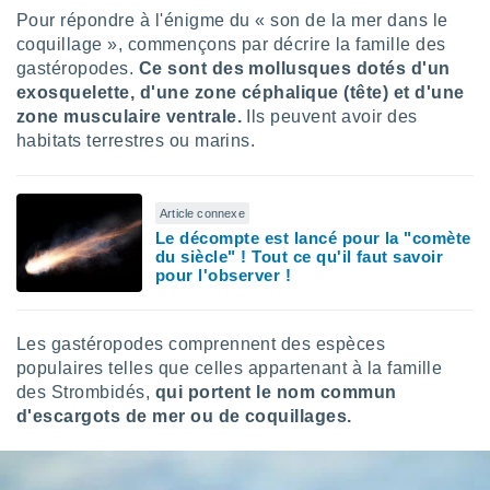
lisé en
Pour répondre à l'énigme du « son de la mer dans le
 de
coquillage », commençons par décrire la famille des
. Vous
gastéropodes.
Ce sont des mollusques dotés d'un
rouver
exosquelette, d'une zone céphalique (tête) et d'une
zone musculaire ventrale.
Ils peuvent avoir des
ations
habitats terrestres ou marins.
re
que de
kies
r votre
Article connexe
ement à
Le décompte est lancé pour la "comète
ment en
du siècle" ! Tout ce qu'il faut savoir
sur le
pour l'observer !
res des
kies
Les gastéropodes comprennent des espèces
le au
populaires telles que celles appartenant à la famille
page de
te web.
des Strombidés,
qui portent le nom commun
d'escargots de mer ou de coquillages.
MENT,
 les