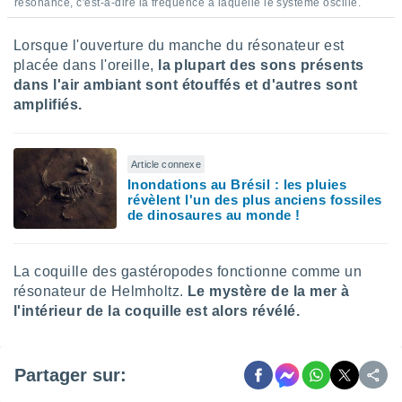
naires
résonance, c'est-à-dire la fréquence à laquelle le système oscille.
Lorsque l'ouverture du manche du résonateur est
placée dans l'oreille,
la plupart des sons présents
dans l'air ambiant sont étouffés et d'autres sont
amplifiés.
Article connexe
Inondations au Brésil : les pluies
révèlent l'un des plus anciens fossiles
de dinosaures au monde !
La coquille des gastéropodes fonctionne comme un
résonateur de Helmholtz.
Le mystère de la mer à
l'intérieur de la coquille est alors révélé.
Partager sur: