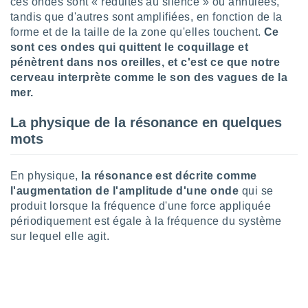
ces ondes sont « réduites au silence » ou annulées,
nées
tandis que d'autres sont amplifiées, en fonction de la
lles sur
forme et de la taille de la zone qu'elles touchent.
Ce
d'un
sont ces ondes qui quittent le coquillage et
égitime,
vous
pénètrent dans nos oreilles, et c'est ce que notre
vous
cerveau interprète comme le son des vagues de la
 Pour ce
mer.
ous
etirer
La physique de la résonance en quelques
mots
ement
 opposer
ement
En physique,
la résonance est décrite comme
nées à
l'augmentation de l'amplitude d'une onde
qui se
ment en
 sur «
produit lorsque la fréquence d'une force appliquée
res
» ou
périodiquement est égale à la fréquence du système
e
sur lequel elle agit.
que de
kies
ite web.
t nos