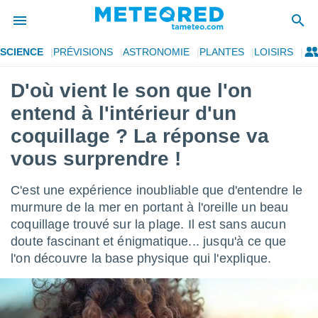
SCIENCE
PRÉVISIONS
ASTRONOMIE
PLANTES
LOISIRS
e
ntialité
D'où vient le son que l'on
enu de
entend à l'intérieur d'un
o.com
o.com) a
coquillage ? La réponse va
aré par
vous surprendre !
onnels
arantir
C'est une expérience inoubliable que d'entendre le
té des
murmure de la mer en portant à l'oreille un beau
ions
. Vous
coquillage trouvé sur la plage. Il est sans aucun
accéder
doute fascinant et énigmatique... jusqu'à ce que
e en
l'on découvre la base physique qui l'explique.
 les
s :
r les