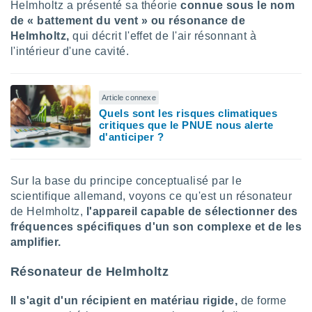
Helmholtz a présenté sa théorie
connue sous le nom
lisés,
de « battement du vent » ou résonance de
des
Helmholtz,
qui décrit l'effet de l'air résonnant à
our
l'intérieur d'une cavité.
nner des
s
lisés,
la
Article connexe
ance des
Quels sont les risques climatiques
s,
critiques que le PNUE nous alerte
la
d'anticiper ?
ance des
s,
dre les
Sur la base du principe conceptualisé par le
par le
scientifique allemand, voyons ce qu'est un résonateur
ques ou
de Helmholtz,
l'appareil capable de sélectionner des
inaisons
fréquences spécifiques d'un son complexe et de les
ées
amplifier.
nt de
tes
Résonateur de Helmholtz
,
er et
Il s'agit d'un récipient en matériau rigide,
de forme
r les