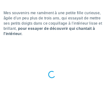
n «
 et
r »,
Mes souvenirs me ramènent à une petite fille curieuse,
cédez au
âgée d'un peu plus de trois ans, qui essayait de mettre
 et vous
ses petits doigts dans ce coquillage à l'intérieur lisse et
z
brillant,
pour essayer de découvrir qui chantait à
ation de
l'intérieur.
qu'ils
 nous ou
aires,
nt de
t
er le
ement
te, ainsi
per un
écifique
us
de la
 et du