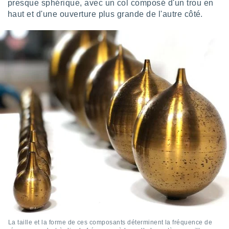
presque sphérique, avec un col composé d'un trou en
 utiliser
nées
haut et d'une ouverture plus grande de l'autre côté.
 pour
nner le
.
 de
isation
 et
ation par
 de
l,
s et
lisés,
de
ance des
és et du
, études
ce et
pement
ces.
os 1199
La taille et la forme de ces composants déterminent la fréquence de