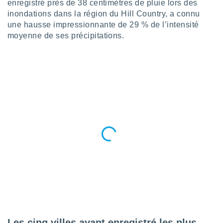
enregistré près de 38 centimètres de pluie lors des
 utiliser
nées
inondations dans la région du Hill Country, a connu
 pour
une hausse impressionnante de 29 % de l’intensité
nner le
moyenne de ses précipitations.
.
 de
isation
 et
ation par
 de
l,
s et
lisés,
de
ance des
és et du
, études
ce et
pement
ces.
os 1199
Les cinq villes ayant enregistré les plus