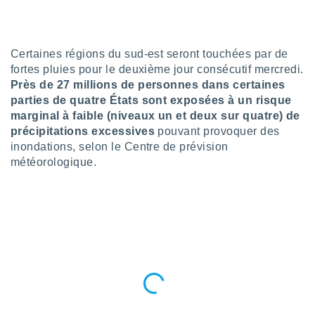
n «
 et
r »,
cédez au
Certaines régions du sud-est seront touchées par de
 et vous
fortes pluies pour le deuxième jour consécutif mercredi.
z
Près de 27 millions de personnes dans certaines
ation de
parties de quatre États sont exposées à un risque
qu'ils
marginal à faible (niveaux un et deux sur quatre) de
 nous ou
précipitations excessives
pouvant provoquer des
aires,
inondations, selon le Centre de prévision
météorologique.
nt de
t
er le
ement
te, ainsi
per un
écifique
us
de la
 et du