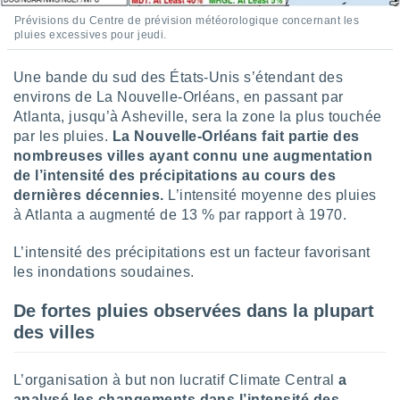
logies
Prévisions du Centre de prévision météorologique concernant les
e
pluies excessives pour jeudi.
s
Une bande du sud des États-Unis s’étendant des
tez pas
environs de La Nouvelle-Orléans, en passant par
ation de
, vous
Atlanta, jusqu’à Asheville, sera la zone la plus touchée
z à
par les pluies.
La Nouvelle-Orléans fait partie des
à notre
nombreuses villes ayant connu une augmentation
de l’intensité des précipitations au cours des
.com.
dernières décennies.
L’intensité moyenne des pluies
 cas,
à Atlanta a augmenté de 13 % par rapport à 1970.
us
ns que
s
L’intensité des précipitations est un facteur favorisant
les inondations soudaines.
ires
urer la
De fortes pluies observées dans la plupart
on sur le
des villes
 seront
, et que
ies ne
L’organisation à but non lucratif Climate Central
a
as
analysé les changements dans l’intensité des