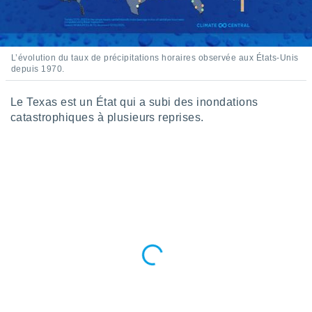
tre
ement,
enaires
L’évolution du taux de précipitations horaires observée aux États-Unis
s des
depuis 1970.
 des
nts
Le Texas est un État qui a subi des inondations
 ou des
catastrophiques à plusieurs reprises.
gies
es pour
 accéder
r des
lles
ue votre
r ce site
 IP et
ifiants
es.
eurs
traiter