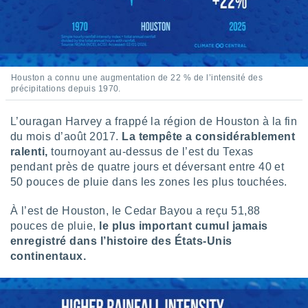
ires
ons le
ent des
es
 :
et/ou
Houston a connu une augmentation de 22 % de l’intensité des
 à des
précipitations depuis 1970.
ions sur
eil,
L’ouragan Harvey a frappé la région de Houston à la fin
des
du mois d’août 2017.
La tempête a considérablement
limitées
ralenti,
tournoyant au-dessus de l’est du Texas
nner la
pendant près de quatre jours et déversant entre 40 et
, créer
50 pouces de pluie dans les zones les plus touchées.
ils pour
ité
À l’est de Houston, le Cedar Bayou a reçu 51,88
lisée,
pouces de pluie,
le plus important cumul jamais
des
enregistré dans l’histoire des États-Unis
our
nner des
continentaux.
és
lisées,
s profils
enus