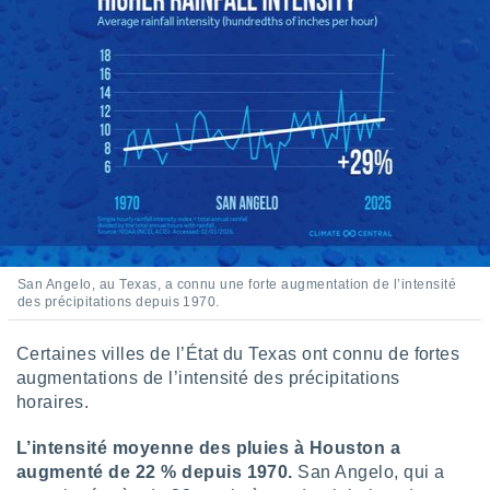
lisés,
des
our
nner des
s
lisés,
la
ance des
s,
la
ance des
s,
dre les
San Angelo, au Texas, a connu une forte augmentation de l’intensité
par le
des précipitations depuis 1970.
ques ou
inaisons
Certaines villes de l’État du Texas ont connu de fortes
ées
augmentations de l’intensité des précipitations
nt de
horaires.
tes
,
L’intensité moyenne des pluies à Houston a
er et
augmenté de 22 % depuis 1970.
San Angelo, qui a
r les