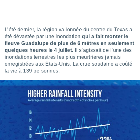
nées
lles sur
d'un
égitime,
vous
L’été dernier, la région vallonnée du centre du Texas a
vous
été dévastée par une inondation
qui a fait monter le
 Pour ce
fleuve Guadalupe de plus de 6 mètres en seulement
ous
quelques heures le 4 juillet.
Il s’agissait de l’une des
etirer
inondations terrestres les plus meurtrières jamais
ement
enregistrées aux États-Unis. La crue soudaine a coûté
 opposer
la vie à 139 personnes.
ement
nées à
ment en
 sur «
res
» ou
e
que de
kies
ite web.
t nos