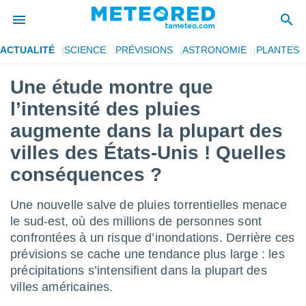
ACTUALITÉ
SCIENCE
PRÉVISIONS
ASTRONOMIE
PLANTES
e
ntialité
Une étude montre que
enu de
l’intensité des pluies
o.com
o.com) a
augmente dans la plupart des
aré par
villes des États-Unis ! Quelles
onnels
conséquences ?
arantir
té des
ions
Une nouvelle salve de pluies torrentielles menace
. Vous
le sud-est, où des millions de personnes sont
accéder
confrontées à un risque d’inondations. Derrière ces
e en
 les
prévisions se cache une tendance plus large : les
précipitations s’intensifient dans la plupart des
s :
villes américaines.
r les