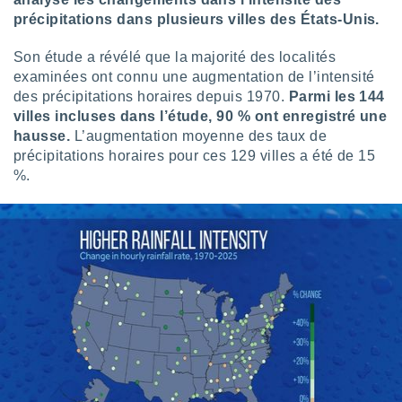
pour
précipitations dans plusieurs villes des États-Unis.
 le
ement
afficher
Son étude a révélé que la majorité des localités
licité ou
examinées ont connu une augmentation de l’intensité
enu
des précipitations horaires depuis 1970.
Parmi les 144
lisé,
villes incluses dans l’étude, 90 % ont enregistré une
e vous
hausse.
L’augmentation moyenne des taux de
précipitations horaires pour ces 129 villes a été de 15
r de la
%.
 non
lisée.
uvez
ation des
et
à notre
 par le
 cette
ion en
sur le
«
».