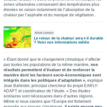
 utiliser
zones urbanisées connaissent des températures plus
nées
élevées en raison notamment de l’absorption de la
 pour
chaleur par l’asphalte et du manque de végétation.
nner le
.
 de
isation
Article connexe
 et
Le retour de la chaleur sera-t-il durable
ation par
? Voici nos informations météo
 de
l,
s et
« Étant donné que le changement climatique n’affecte
lisés,
pas toutes les populations de la même manière,
nos
de
résultats permettent d’évaluer et de renforcer la
ance des
manière dont les facteurs socio-économiques sont
és et du
intégrés dans les politiques d’adaptation »,
explique
, études
Joan Ballester, principal chercheur du projet EARLY-
ce et
pement
ADAPT et coordinateur de l’étude. « Des études
ces.
similaires sont nécessaires dans d’autres régions.
Même si nous savons que l’Europe est fortement
os 1199
exposée aux risques climatiques,
il existe encore peu