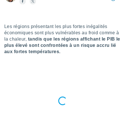
n «
 et
r »,
cédez au
 et vous
Les régions présentant les plus fortes inégalités
z
économiques sont plus vulnérables au froid comme à
ation de
la chaleur,
tandis que les régions affichant le PIB le
plus élevé sont confrontées à un risque accru lié
qu'ils
 nous ou
aux fortes températures.
aires,
nt de
t
er le
ement
te, ainsi
per un
écifique
us
de la
 et du