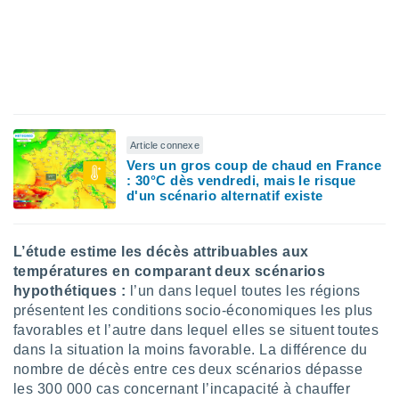
ires
ons le
ent des
es
 :
et/ou
 à des
ions sur
eil,
Article connexe
des
Vers un gros coup de chaud en France
limitées
: 30°C dès vendredi, mais le risque
d'un scénario alternatif existe
nner la
, créer
ils pour
L’étude estime les décès attribuables aux
ité
températures en comparant deux scénarios
lisée,
hypothétiques :
l’un dans lequel toutes les régions
des
présentent les conditions socio-économiques les plus
our
favorables et l’autre dans lequel elles se situent toutes
nner des
és
dans la situation la moins favorable. La différence du
lisées,
nombre de décès entre ces deux scénarios dépasse
s profils
les 300 000 cas concernant l’incapacité à chauffer
enus