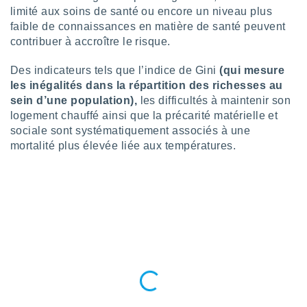
nées
limité aux soins de santé ou encore un niveau plus
lles sur
faible de connaissances en matière de santé peuvent
d'un
contribuer à accroître le risque.
égitime,
vous
Des indicateurs tels que l’indice de Gini
(qui mesure
vous
les inégalités dans la répartition des richesses au
 Pour ce
ous
sein d’une population),
les difficultés à maintenir son
etirer
logement chauffé ainsi que la précarité matérielle et
sociale sont systématiquement associés à une
ement
mortalité plus élevée liée aux températures.
 opposer
ement
nées à
ment en
 sur «
res
» ou
e
que de
kies
ite web.
t nos