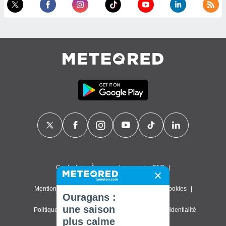
Contact
À propos de nous
FAQ
Mentions légales & Conditions d'utilisation
Cookies
Ouragans :
une saison
Politique de confidentialité
Paramètres de confidentialité
plus calme