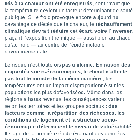
logies
liés à la chaleur ont été enregistrés,
confirmant que
e
la température devient un facteur déterminant de santé
s
publique. Si le froid provoque encore aujourd’hui
davantage de décès que la chaleur,
le réchauffement
tez pas
climatique devrait réduire cet écart, voire l’inverser,
ation de
plaçant l’exposition thermique — aussi bien au chaud
, vous
qu’au froid — au centre de l’épidémiologie
z à
environnementale.
à notre
.com.
Le risque n’est toutefois pas uniforme.
En raison des
 cas,
disparités socio-économiques, le climat n’affecte
us
pas tout le monde de la même manière ;
les
ns que
températures ont un impact disproportionné sur les
s
populations les plus défavorisées. Même dans les
régions à hauts revenus, les conséquences varient
ires
urer la
selon les territoires et les groupes sociaux :
des
on sur le
facteurs comme la répartition des richesses, les
 seront
conditions de logement et la structure socio-
, et que
économique déterminent le niveau de vulnérabilité.
ies ne
Il s’agit de la première étude évaluant des données
as