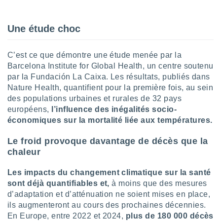
lisé en
 de
. Vous
Une étude choc
rouver
ations
C’est ce que démontre une étude menée par la
re
Barcelona Institute for Global Health, un centre soutenu
que de
par la Fundación La Caixa. Les résultats, publiés dans
kies
Nature Health, quantifient pour la première fois, au sein
r votre
des populations urbaines et rurales de 32 pays
ement à
européens,
l’influence des inégalités socio-
ment en
sur le
économiques sur la mortalité liée aux températures.
res des
Le froid provoque davantage de décès que la
kies
chaleur
le au
page de
Les impacts du changement climatique sur la santé
te web.
sont déjà quantifiables et,
à moins que des mesures
d’adaptation et d’atténuation ne soient mises en place,
MENT,
ils augmenteront au cours des prochaines décennies.
 les
En Europe, entre 2022 et 2024,
plus de 180 000 décès