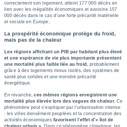
correctement son logement, atteint 177 000 décès en
lisés,
lien avec les inégalités économiques et avoisine 157
des
000 décès dans le cas d’une forte précarité matérielle
our
nner des
et sociale en Europe.
s
lisés,
La prospérité économique protège du froid,
la
mais pas de la chaleur
ance des
s,
Les régions affichant un PIB par habitant plus élevé
la
et une espérance de vie plus importante présentent
ance des
une mortalité plus faible liée au froid,
probablement
s,
dre les
grâce à des logements mieux isolés, des systèmes de
par le
santé plus solides et une moindre précarité
énergétique.
ques ou
inaisons
En revanche,
ces mêmes régions enregistrent une
ées
mortalité plus élevée lors des vagues de chaleur.
Ce
nt de
phénomène peut s’expliquer par l’urbanisation intense
tes
,
: les villes densément peuplées et la concentration des
er et
activités économiques
favorisent l’effet d’« îlot de
r les
chaleur urbain ».
Dans ce phénomène climatique, les