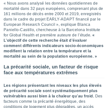
« Nous avons analysé les données quotidiennes de
tre
mortalité dans 32 pays européens, comprenant plus de
ement,
161 millions de décès entre 2000 et 2019, enregistrés
dans le cadre du projet EARLY-ADAPT financé par le
enaires
s des
European Research Council », explique Blanca
 des
Paniello-Castillo, chercheuse à la Barcelona Institute
nts
for Global Health et première auteure de l’étude.
«
 ou des
L’objectif de cette recherche était d’évaluer
gies
comment différents indicateurs socio-économiques
es pour
modifient la relation entre la température et la
 accéder
r des
mortalité au sein de la population européenne. »
lles
La précarité sociale, un facteur de risque
ue votre
face aux températures extrêmes
r ce site
 IP et
Les régions présentant les niveaux les plus élevés
ifiants
de précarité sociale sont systématiquement plus
es.
vulnérables aussi bien à la chaleur qu’au froid.
Des
facteurs comme la précarité énergétique, des
eurs
traiter
conditions de logement plus dégradées, un accès