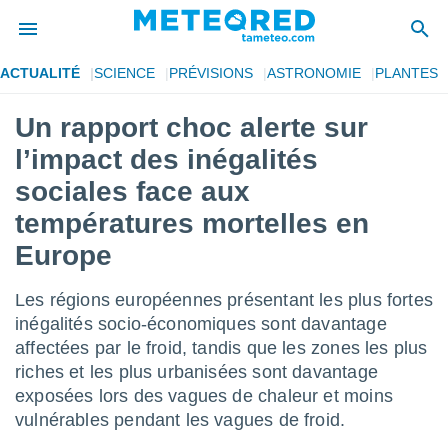
ACTUALITÉ
SCIENCE
PRÉVISIONS
ASTRONOMIE
PLANTES
e
ntialité
Un rapport choc alerte sur
enu de
l’impact des inégalités
o.com
o.com) a
sociales face aux
aré par
températures mortelles en
onnels
Europe
arantir
té des
ions
Les régions européennes présentant les plus fortes
. Vous
inégalités socio-économiques sont davantage
accéder
affectées par le froid, tandis que les zones les plus
e en
 les
riches et les plus urbanisées sont davantage
exposées lors des vagues de chaleur et moins
s :
vulnérables pendant les vagues de froid.
r les