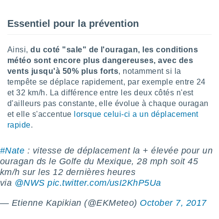
tre
ement,
Essentiel pour la prévention
enaires
s des
Ainsi,
du coté "sale" de l'ouragan, les conditions
 des
météo sont encore plus dangereuses, avec des
nts
vents jusqu'à 50% plus forts
, notamment si la
 ou des
tempête se déplace rapidement, par exemple entre 24
gies
et 32 km/h. La différence entre les deux côtés n'est
es pour
d'ailleurs pas constante, elle évolue à chaque ouragan
 accéder
r des
et elle s'accentue
lorsque celui-ci a un déplacement
rapide
.
lles
ue votre
#Nate
: vitesse de déplacement la + élevée pour un
r ce site
ouragan ds le Golfe du Mexique, 28 mph soit 45
 IP et
km/h sur les 12 dernières heures
ifiants
via
@NWS
pic.twitter.com/usI2KhP5Ua
es.
— Etienne Kapikian (@EKMeteo)
October 7, 2017
eurs
traiter