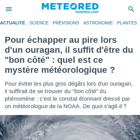
ACTUALITÉ
SCIENCE
PRÉVISIONS
ASTRONOMIE
PLANTES
e
ntialité
Pour échapper au pire lors
enu de
d'un ouragan, il suffit d'être du
o.com
o.com) a
"bon côté" : quel est ce
aré par
mystère météorologique ?
onnels
arantir
Pour éviter les plus gros dégâts lors d'un ouragan,
té des
il suffirait de se trouver du "bon côté" du
ions
. Vous
phénomène : c'est le constat étonnant dressé par
accéder
un météorologue de la NOAA. De quoi s'agit-il ?
e en
 les
s :
r les