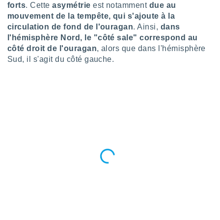
pour
forts
. Cette
asymétrie
est notamment
due au
 le
mouvement de la tempête, qui s'ajoute à la
ement
circulation de fond de l'ouragan
. Ainsi,
dans
afficher
l'hémisphère Nord, le "côté sale" correspond au
licité ou
enu
côté droit de l'ouragan
, alors que dans l'hémisphère
lisé,
Sud, il s'agit du côté gauche.
e vous
r de la
 non
lisée.
uvez
ation des
et
à notre
 par le
 cette
ion en
sur le
«
».