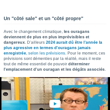
lisé en
 de
. Vous
rouver
Un "côté sale" et un "côté propre"
ations
Avec le changement climatique,
les ouragans
re
que de
deviennent de plus en plus imprévisibles et
kies
dangereux
. D'ailleurs
2024 aurait dû être l'année la
r votre
plus agressive en termes d'ouragans jamais
ement à
enregistrée
, selon les prévisions
. Pour le moment, ces
ment en
prévisions sont démenties par la réalité, mais il reste
sur le
tout de même essentiel de pouvoir
déterminer
res des
l'emplacement d'un ouragan et les dégâts associés
.
kies
le au
page de
te web.
MENT,
 les