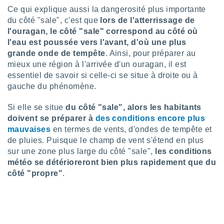
nées
Ce qui explique aussi la dangerosité plus importante
lles sur
du côté "sale", c'est que
lors de l'atterrissage de
d'un
l'ouragan, le côté "sale" correspond au côté où
égitime,
l'eau est poussée vers l'avant, d'où une plus
vous
grande onde de tempête
. Ainsi, pour préparer au
vous
 Pour ce
mieux une région à l'arrivée d'un ouragan, il est
ous
essentiel de savoir si celle-ci se situe à droite ou à
etirer
gauche du phénomène.
ement
Si elle se situe
du côté "sale", alors les habitants
 opposer
doivent se préparer à
des conditions encore plus
ement
mauvaises
en termes de vents, d'ondes de tempête et
nées à
ment en
de pluies. Puisque le champ de vent s'étend en plus
 sur «
sur une zone plus large du côté "sale",
les conditions
res
» ou
météo se détérioreront bien plus rapidement que du
e
côté "propre"
.
que de
kies
ite web.
t nos