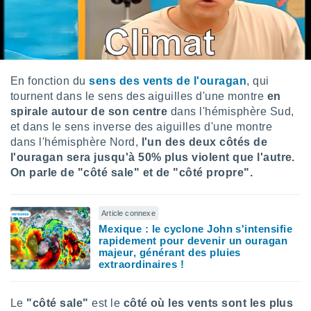
logies
e
s
tez pas
ation de
En fonction du
sens des vents de l'ouragan
, qui
, vous
tournent dans le sens des aiguilles d'une montre
en
z à
spirale autour de son centre
dans l'hémisphère Sud,
à notre
et dans le sens inverse des aiguilles d'une montre
.com.
dans l'hémisphère Nord,
l'un des deux côtés de
 cas,
l'ouragan sera jusqu'à 50% plus violent que l'autre.
us
On parle de "côté sale" et de "côté propre".
ns que
s
Article connexe
ires
Mexique : le cyclone John s'intensifie
urer la
rapidement pour devenir un ouragan
on sur le
majeur, générant des pluies
 seront
extraordinaires !
, et que
ies ne
as
Le
"côté sale"
est le
côté où les vents sont les plus