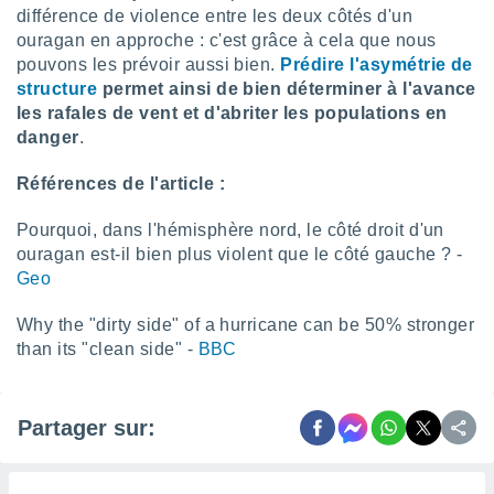
différence de violence entre les deux côtés d'un
lisés,
ouragan en approche : c'est grâce à cela que nous
des
our
pouvons les prévoir aussi bien.
Prédire l'asymétrie de
nner des
structure
permet ainsi de bien déterminer à l'avance
s
les rafales de vent et d'abriter les populations en
lisés,
danger
.
la
ance des
Références de l'article :
s,
la
ance des
Pourquoi, dans l'hémisphère nord, le côté droit d'un
s,
ouragan est-il bien plus violent que le côté gauche ? -
dre les
Geo
par le
Why the "dirty side" of a hurricane can be 50% stronger
ques ou
than its "clean side" -
BBC
inaisons
ées
nt de
tes
Partager sur:
,
er et
r les