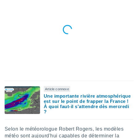
ires
ons le
ent des
es
 :
et/ou
 à des
ions sur
eil,
des
limitées
nner la
, créer
ils pour
Article connexe
ité
Une importante rivière atmosphérique
lisée,
est sur le point de frapper la France !
des
À quoi faut-il s'attendre dès mercredi
our
?
nner des
és
lisées,
Selon le météorologue Robert Rogers, les modèles
s profils
météo sont aujourd'hui capables de déterminer la
enus