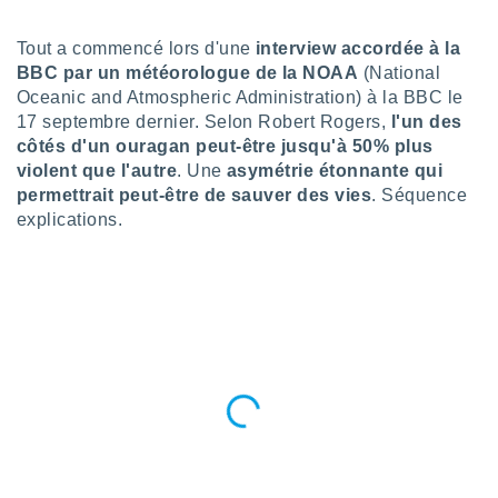
n «
 et
Tout a commencé lors d'une
interview accordée à la
r »,
cédez au
BBC par un météorologue de la NOAA
(National
 et vous
Oceanic and Atmospheric Administration) à la BBC le
z
17 septembre dernier. Selon Robert Rogers,
l'un des
ation de
côtés d'un ouragan peut-être jusqu'à 50% plus
violent que l'autre
. Une
asymétrie étonnante qui
qu'ils
permettrait peut-être de sauver des vies
. Séquence
 nous ou
aires,
explications.
nt de
t
er le
ement
te, ainsi
per un
écifique
us
de la
 et du