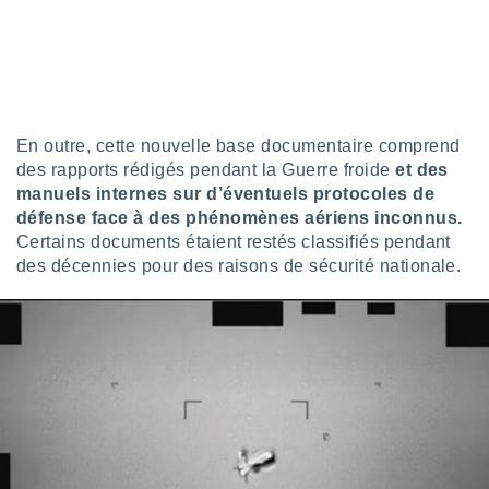
nées
lles sur
d'un
égitime,
vous
vous
 Pour ce
En outre, cette nouvelle base documentaire comprend
ous
des rapports rédigés pendant la Guerre froide
et des
etirer
manuels internes sur d’éventuels protocoles de
défense face à des phénomènes aériens inconnus.
ement
 opposer
Certains documents étaient restés classifiés pendant
ement
des décennies pour des raisons de sécurité nationale.
nées à
ment en
 sur «
res
» ou
e
que de
kies
ite web.
t nos