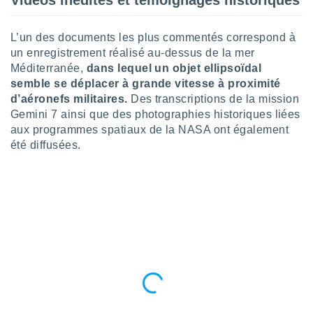
Vidéos inédites et témoignages historiques
tre
ement,
L’un des documents les plus commentés correspond à
un enregistrement réalisé au-dessus de la mer
enaires
Méditerranée,
dans lequel un objet ellipsoïdal
s des
 des
semble se déplacer à grande vitesse à proximité
nts
d’aéronefs militaires.
Des transcriptions de la mission
 ou des
Gemini 7 ainsi que des photographies historiques liées
gies
aux programmes spatiaux de la NASA ont également
es pour
été diffusées.
 accéder
r des
lles
ue votre
r ce site
 IP et
ifiants
es.
eurs
traiter