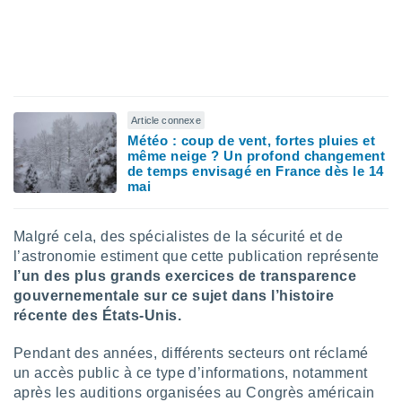
 utiliser
nées
 pour
nner le
.
 de
isation
Article connexe
 et
Météo : coup de vent, fortes pluies et
ation par
même neige ? Un profond changement
 de
de temps envisagé en France dès le 14
mai
l,
s et
Malgré cela, des spécialistes de la sécurité et de
lisés,
de
l’astronomie estiment que cette publication représente
ance des
l’un des plus grands exercices de transparence
és et du
gouvernementale sur ce sujet dans l’histoire
, études
récente des États-Unis.
ce et
pement
Pendant des années, différents secteurs ont réclamé
ces.
un accès public à ce type d’informations, notamment
os 1199
après les auditions organisées au Congrès américain