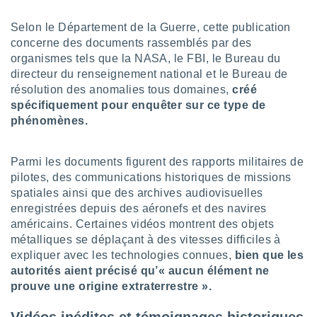
pour
 le
Selon le Département de la Guerre, cette publication
ement
afficher
concerne des documents rassemblés par des
licité ou
organismes tels que la NASA, le FBI, le Bureau du
enu
directeur du renseignement national et le Bureau de
lisé,
résolution des anomalies tous domaines,
créé
e vous
spécifiquement pour enquêter sur ce type de
phénomènes.
r de la
 non
Parmi les documents figurent des rapports militaires de
lisée.
uvez
pilotes, des communications historiques de missions
spatiales ainsi que des archives audiovisuelles
ation des
enregistrées depuis des aéronefs et des navires
et
américains. Certaines vidéos montrent des objets
à notre
métalliques se déplaçant à des vitesses difficiles à
 par le
expliquer avec les technologies connues,
bien que les
 cette
autorités aient précisé qu’« aucun élément ne
ion en
sur le
prouve une origine extraterrestre ».
«
».