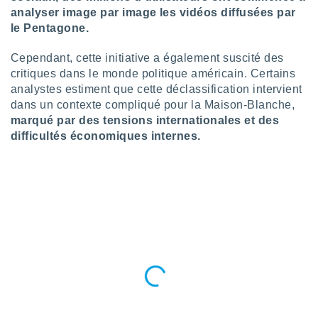
analyser image par image les vidéos diffusées par
lisés,
des
le Pentagone.
our
nner des
Cependant, cette initiative a également suscité des
s
critiques dans le monde politique américain. Certains
lisés,
analystes estiment que cette déclassification intervient
la
dans un contexte compliqué pour la Maison-Blanche,
ance des
marqué par des tensions internationales et des
s,
la
difficultés économiques internes.
ance des
s,
dre les
par le
ques ou
inaisons
ées
nt de
tes
,
er et
r les