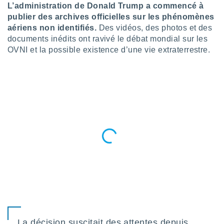
n «
L’administration de Donald Trump a commencé à
 et
publier des archives officielles sur les phénomènes
r »,
aériens non identifiés.
Des vidéos, des photos et des
cédez au
documents inédits ont ravivé le débat mondial sur les
 et vous
OVNI et la possible existence d’une vie extraterrestre.
z
ation de
qu'ils
 nous ou
aires,
nt de
t
er le
ement
te, ainsi
per un
écifique
us
de la
 et du
La décision suscitait des attentes depuis