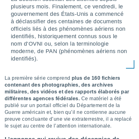
lisé en
plusieurs mois. Finalement, ce vendredi, le
 de
gouvernement des États-Unis a commencé
. Vous
à déclassifier des centaines de documents
rouver
officiels liés à des phénomènes aériens non
ations
identifiés, historiquement connus sous le
re
nom d’OVNI ou, selon la terminologie
que de
moderne, de PAN (phénomènes aériens non
kies
r votre
identifiés).
ement à
ment en
sur le
La première série comprend
plus de 160 fichiers
contenant des photographies, des archives
res des
militaires, des vidéos et des rapports élaborés par
kies
différentes agences fédérales.
Ce matériel a été
le au
page de
publié sur un portail officiel du Département de la
te web.
Guerre américain et, bien qu’il ne contienne aucune
preuve concluante d’une vie extraterrestre, il a replacé
MENT,
le sujet au centre de l’attention internationale.
 les