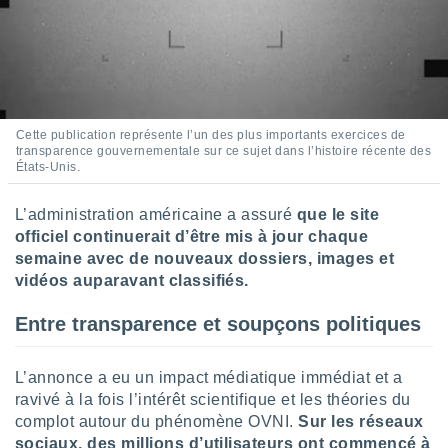
ires
ons le
ent des
es
 :
et/ou
 à des
Cette publication représente l’un des plus importants exercices de
ions sur
transparence gouvernementale sur ce sujet dans l’histoire récente des
eil,
États-Unis.
des
limitées
L’administration américaine a assuré
que le site
officiel continuerait d’être mis à jour chaque
nner la
, créer
semaine avec de nouveaux dossiers, images et
ils pour
vidéos auparavant classifiés.
ité
lisée,
Entre transparence et soupçons politiques
des
our
nner des
L’annonce a eu un impact médiatique immédiat et a
és
ravivé à la fois l’intérêt scientifique et les théories du
lisées,
complot autour du phénomène OVNI.
Sur les réseaux
s profils
sociaux, des millions d’utilisateurs ont commencé à
enus