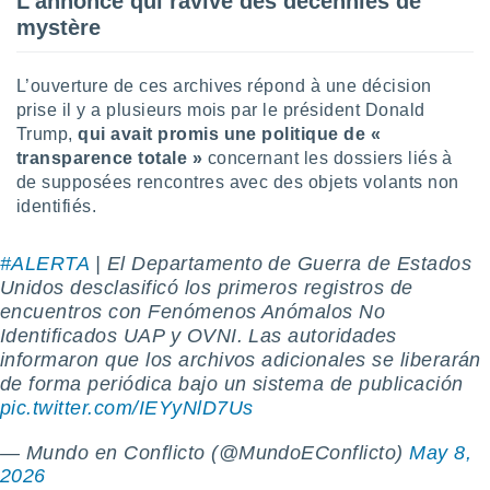
L’annonce qui ravive des décennies de
logies
mystère
e
s
L’ouverture de ces archives répond à une décision
tez pas
prise il y a plusieurs mois par le président Donald
ation de
Trump,
qui avait promis une politique de «
, vous
transparence totale »
concernant les dossiers liés à
z à
à notre
de supposées rencontres avec des objets volants non
identifiés.
.com.
 cas,
#ALERTA
| El Departamento de Guerra de Estados
us
ns que
Unidos desclasificó los primeros registros de
s
encuentros con Fenómenos Anómalos No
Identificados UAP y OVNI. Las autoridades
ires
informaron que los archivos adicionales se liberarán
urer la
de forma periódica bajo un sistema de publicación
on sur le
pic.twitter.com/IEYyNlD7Us
 seront
, et que
— Mundo en Conflicto (@MundoEConflicto)
May 8,
ies ne
as
2026