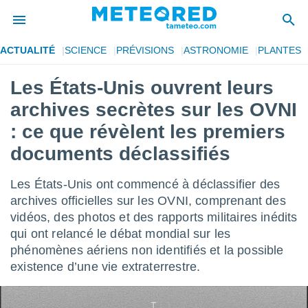
ACTUALITÉ
SCIENCE
PRÉVISIONS
ASTRONOMIE
PLANTES
e
ntialité
Les États-Unis ouvrent leurs
enu de
archives secrètes sur les OVNI
o.com
o.com) a
: ce que révèlent les premiers
aré par
documents déclassifiés
onnels
arantir
Les États-Unis ont commencé à déclassifier des
té des
archives officielles sur les OVNI, comprenant des
ions
. Vous
vidéos, des photos et des rapports militaires inédits
accéder
qui ont relancé le débat mondial sur les
e en
phénomènes aériens non identifiés et la possible
 les
existence d’une vie extraterrestre.
s :
r les