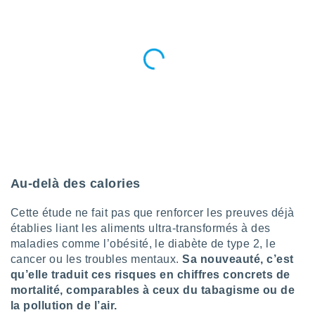
 utiliser
nées
 pour
nner le
.
 de
isation
 et
ation par
 de
l,
s et
Au-delà des calories
lisés,
de
Cette étude ne fait pas que renforcer les preuves déjà
ance des
és et du
établies liant les aliments ultra-transformés à des
, études
maladies comme l’obésité, le diabète de type 2, le
ce et
cancer ou les troubles mentaux.
Sa nouveauté, c’est
pement
qu’elle traduit ces risques en chiffres concrets de
ces.
mortalité, comparables à ceux du tabagisme ou de
os 1199
la pollution de l’air.