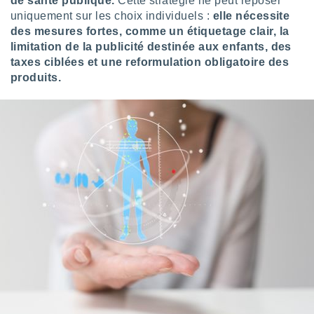
de santé publique.
Cette stratégie ne peut reposer
ires
ons le
uniquement sur les choix individuels :
elle nécessite
ent des
des mesures fortes, comme un étiquetage clair, la
es
limitation de la publicité destinée aux enfants, des
 :
taxes ciblées et une reformulation obligatoire des
et/ou
produits.
 à des
ions sur
eil,
des
limitées
nner la
, créer
ils pour
ité
lisée,
des
our
nner des
és
lisées,
s profils
enus