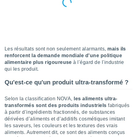
lisé en
 de
. Vous
rouver
ations
re
que de
Les résultats sont non seulement alarmants,
mais ils
kies
renforcent la demande mondiale d'une politique
r votre
alimentaire plus rigoureuse
à l'égard de l'industrie
ement à
ment en
qui les produit.
sur le
Qu'est-ce qu'un produit ultra-transformé ?
res des
kies
le au
Selon la classification NOVA,
les aliments ultra-
page de
transformés sont des produits industriels
fabriqués
te web.
à partir d’ingrédients fractionnés, de substances
dérivées d’aliments et d’additifs cosmétiques imitant
MENT,
les saveurs, les couleurs et les textures des vrais
aliments. Autrement dit, ce sont des aliments conçus
 les