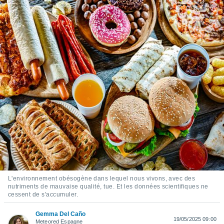
s et
r
tement
cité
ue
lisée,
ACCEPTER
ur des
ET
ions
CONTINUER
es par le
 cookies
PARAMÈTRES
gies
es, nous
de
 notre
afin de
r à vous
r
L'environnement obésogène dans lequel nous vivons, avec des
ment des
nutriments de mauvaise qualité, tue. Et les données scientifiques ne
 de très
cessent de s'accumuler.
alité.
Gemma Del Caño
ant sur
19/05/2025 09:00
Meteored Espagne