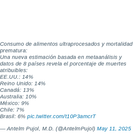
tre
ement,
enaires
s des
 des
nts
Consumo de alimentos ultraprocesados y mortalidad
 ou des
prematura:
gies
Una nueva estimación basada en metaanálisis y
es pour
datos de 8 países revela el porcentaje de muertes
 accéder
r des
atribuibles:
EE.UU.: 14%
lles
Reino Unido: 14%
ue votre
Canadá: 13%
r ce site
Australia: 10%
México: 9%
 IP et
ifiants
Chile: 7%
es.
Brasil: 6%
pic.twitter.com/t10P3amcrT
eurs
— Antelm Pujol, M.D. (@AntelmPujol)
May 11, 2025
traiter