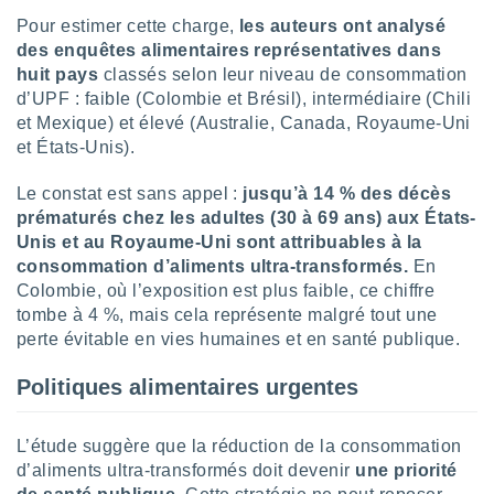
nées
Pour estimer cette charge,
les auteurs ont analysé
lles sur
des enquêtes alimentaires représentatives dans
d'un
huit pays
classés selon leur niveau de consommation
égitime,
vous
d’UPF : faible (Colombie et Brésil), intermédiaire (Chili
vous
et Mexique) et élevé (Australie, Canada, Royaume-Uni
 Pour ce
et États-Unis).
ous
etirer
Le constat est sans appel :
jusqu’à 14 % des décès
prématurés chez les adultes (30 à 69 ans) aux États-
ement
Unis et au Royaume-Uni sont attribuables à la
 opposer
ement
consommation d’aliments ultra-transformés.
En
nées à
Colombie, où l’exposition est plus faible, ce chiffre
ment en
tombe à 4 %, mais cela représente malgré tout une
 sur «
perte évitable en vies humaines et en santé publique.
res
» ou
e
Politiques alimentaires urgentes
que de
kies
ite web.
L’étude suggère que la réduction de la consommation
d’aliments ultra-transformés doit devenir
une priorité
t nos