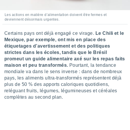
lisés,
des
Les actions en matière d’alimentation doivent être fermes et
our
deviennent désormais urgentes.
nner des
s
lisés,
Certains pays ont déjà engagé ce virage.
Le Chili et le
la
Mexique, par exemple, ont mis en place des
ance des
étiquetages d’avertissement et des politiques
s,
strictes dans les écoles, tandis que le Brésil
la
promeut un guide alimentaire axé sur les repas faits
ance des
maison et peu transformés.
Pourtant, la tendance
s,
dre les
mondiale va dans le sens inverse : dans de nombreux
par le
pays, les aliments ultra-transformés représentent déjà
plus de 50 % des apports caloriques quotidiens,
ques ou
reléguant fruits, légumes, légumineuses et céréales
inaisons
complètes au second plan.
ées
nt de
tes
,
er et
r les