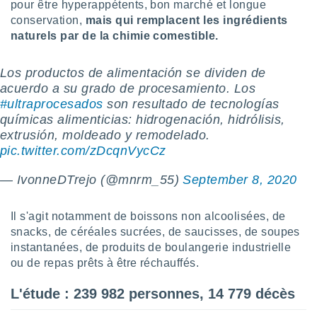
logies
pour être hyperappétents, bon marché et longue
e
conservation,
mais qui remplacent les ingrédients
s
naturels par de la chimie comestible.
tez pas
Los productos de alimentación se dividen de
ation de
acuerdo a su grado de procesamiento. Los
, vous
#ultraprocesados
son resultado de tecnologías
z à
à notre
químicas alimenticias: hidrogenación, hidrólisis,
extrusión, moldeado y remodelado.
.com.
pic.twitter.com/zDcqnVycCz
 cas,
us
— IvonneDTrejo (@mnrm_55)
September 8, 2020
ns que
s
Il s'agit notamment de boissons non alcoolisées, de
ires
snacks, de céréales sucrées, de saucisses, de soupes
urer la
instantanées, de produits de boulangerie industrielle
on sur le
ou de repas prêts à être réchauffés.
 seront
, et que
L'étude : 239 982 personnes, 14 779 décès
ies ne
as