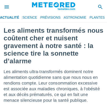
ACTUALITÉ
SCIENCE
PRÉVISIONS
ASTRONOMIE
PLANTES
e
ntialité
Les aliments transformés nous
enu de
coûtent cher et nuisent
o.com
o.com) a
gravement à notre santé : la
aré par
science tire la sonnette
onnels
d’alarme
arantir
té des
ions
Les aliments ultra-transformés dominent notre
. Vous
alimentation quotidienne sans que nous nous en
accéder
rendions compte. Leur consommation excessive
e en
 les
est associée aux maladies chroniques, à l'obésité
et aux décès prématurés, ce qui en fait une
s :
menace silencieuse pour la santé publique.
r les