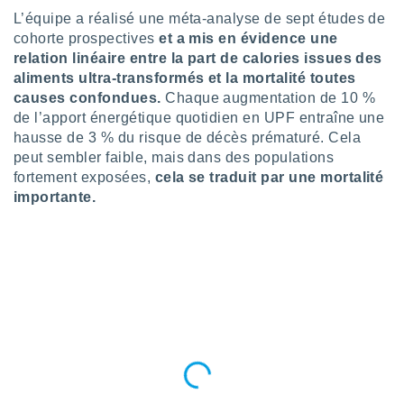
pour
L’équipe a réalisé une méta-analyse de sept études de
 le
ement
cohorte prospectives
et a mis en évidence une
afficher
relation linéaire entre la part de calories issues des
licité ou
aliments ultra-transformés et la mortalité toutes
enu
causes confondues.
Chaque augmentation de 10 %
lisé,
de l’apport énergétique quotidien en UPF entraîne une
e vous
hausse de 3 % du risque de décès prématuré. Cela
r de la
peut sembler faible, mais dans des populations
fortement exposées,
cela se traduit par une mortalité
 non
importante.
lisée.
uvez
ation des
et
à notre
 par le
 cette
ion en
sur le
«
».