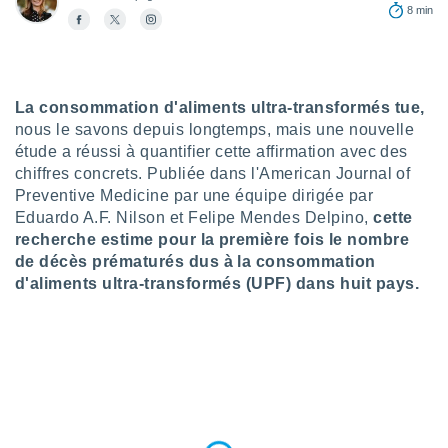
n «
8 min
 et
r »,
cédez au
 et vous
z
La consommation d'aliments ultra-transformés tue,
ation de
nous le savons depuis longtemps, mais une nouvelle
étude a réussi à quantifier cette affirmation avec des
qu'ils
chiffres concrets. Publiée dans l'American Journal of
 nous ou
Preventive Medicine par une équipe dirigée par
aires,
Eduardo A.F. Nilson et Felipe Mendes Delpino,
cette
nt de
recherche estime pour la première fois le nombre
t
de décès prématurés dus à la consommation
er le
d'aliments ultra-transformés (UPF) dans huit pays.
ement
te, ainsi
per un
écifique
us
de la
 et du