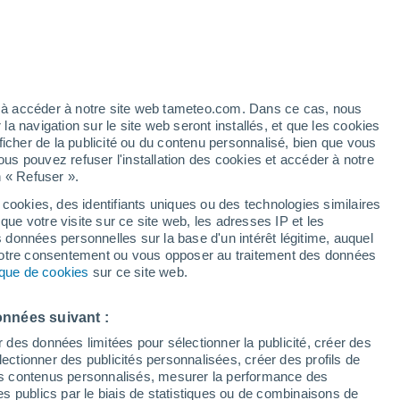
tte ville ?
é qu'une péninsule du sud de la Californie
stupéfiante. Les précipitations extrêmes
ez à accéder à notre site web tameteo.com. Dans ce cas, nous
éléré un processus en cours depuis des
 navigation sur le site web seront installés, et que les cookies
ficher de la publicité ou du contenu personnalisé, bien que vous
ous pouvez refuser l'installation des cookies et accéder à notre
n « Refuser ».
 cookies, des identifiants uniques ou des technologies similaires
que votre visite sur ce site web, les adresses IP et les
s données personnelles sur la base d'un intérêt légitime, auquel
 votre consentement ou vous opposer au traitement des données
tique de cookies
sur ce site web.
onnées suivant :
r des données limitées pour sélectionner la publicité, créer des
sélectionner des publicités personnalisées, créer des profils de
 des contenus personnalisés, mesurer la performance des
s publics par le biais de statistiques ou de combinaisons de