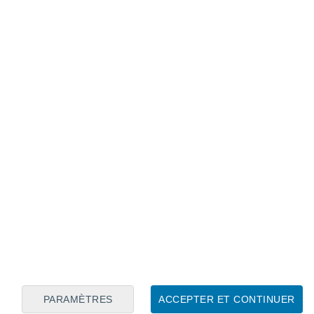
nt du sol, un phénomène qui s'est intensifié après les
PARAMÈTRES
ACCEPTER ET CONTINUER
té ces informations par des mesures