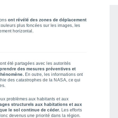
inel-1A et 1B de l'Agence spatiale
ions
ont révélé des zones de déplacement
ouleurs plus foncées sur les images, les
ement horizontal.
ont été partagées avec les autorités
t prendre des mesures préventives et
e phénomène.
En outre, les informations ont
aphie des catastrophes de la NASA, ce qui
es.
eux problèmes aux habitants et aux
es structurels aux habitations et aux
que le sol continue de céder.
Les efforts
donc devenus une priorité dans la région.