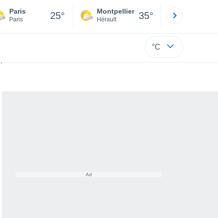
Paris
Montpellier
Besançon
25°
35°
Paris
Hérault
Doubs
°C
ne ! Quelle est cette ville ?