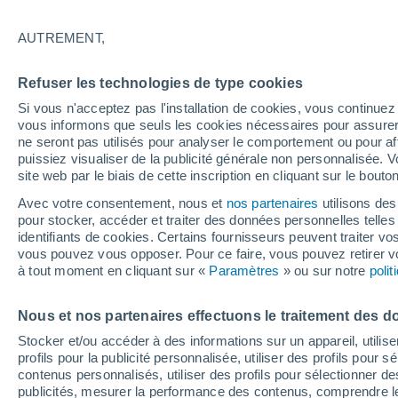
semaine ! Quelle est ce
AUTREMENT,
Des scientifiques de la NASA ont révél
Refuser les technologies de type cookies
se rapproche de l'océan à une vitesse 
Si vous n'acceptez pas l'installation de cookies, vous continu
de ces dernières années auraient acc
vous informons que seuls les cookies nécessaires pour assurer la
décennies.
ne seront pas utilisés pour analyser le comportement ou pour af
puissiez visualiser de la publicité générale non personnalisée. V
site web par le biais de cette inscription en cliquant sur le bouto
Avec votre consentement, nous et
nos partenaires
utilisons des
pour stocker, accéder et traiter des données personnelles telles 
identifiants de cookies. Certains fournisseurs peuvent traiter vo
vous pouvez vous opposer. Pour ce faire, vous pouvez retirer
à tout moment en cliquant sur «
Paramètres
» ou sur notre
poli
Nous et nos partenaires effectuons le traitement des d
Stocker et/ou accéder à des informations sur un appareil, utilise
profils pour la publicité personnalisée, utiliser des profils pour 
contenus personnalisés, utiliser des profils pour sélectionner
publicités, mesurer la performance des contenus, comprendre le