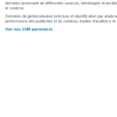
données provenant de différentes sources, développer et amélior
le contenu.
Données de géolocalisation précises et identification par analys
performance des publicités et du contenu, études d’audience e
Voir nos 1199 partenaires
La vitesse de déplacement a considérablement augmenté 
Christian Garavaglia
03/0
Meteored Argentine
Une équipe de chercheurs du Jet Prop
confirmé qu'une ville de la péninsule 
Californie
,
subit un inquiétant gliss
l'océan.