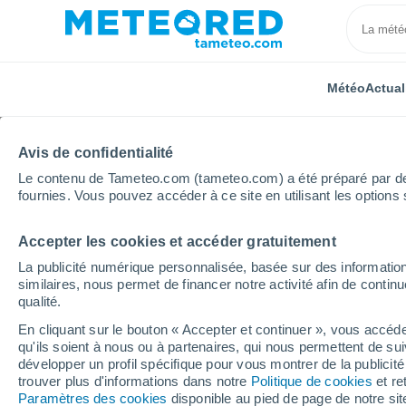
Météo
Actual
TOUTES
ACTUALITÉ
SCIENCE
PRÉVISIONS
ASTR
Avis de confidentialité
Le contenu de Tameteo.com (tameteo.com) a été préparé par des 
fournies. Vous pouvez accéder à ce site en utilisant les options 
Accepter les cookies et accéder gratuitement
La publicité numérique personnalisée, basée sur des information
similaires, nous permet de financer notre activité afin de conti
qualité.
Accueil
Actualités
Actualité
La NASA avertit qu'u
En cliquant sur le bouton « Accepter et continuer », vous accéde
qu'ils soient à nous ou à partenaires, qui nous permettent de sui
La NASA avertit qu'une
développer un profil spécifique pour vous montrer de la publicit
trouver plus d'informations dans notre
Politique de cookies
et re
l'océan à un rythme de
Paramètres des cookies
disponible au pied de page de notre si