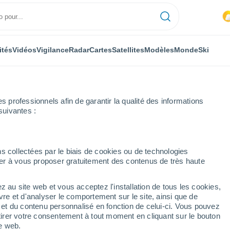
ités
Vidéos
Vigilance
Radar
Cartes
Satellites
Modèles
Monde
Ski
ONOMIE
PLANTES
LOISIRS
professionnels afin de garantir la qualité des informations
suivantes :
s collectées par le biais de cookies ou de technologies
nuer à vous proposer gratuitement des contenus de très haute
ne ville s'enfonce dans l'océan à un rythme de 10 centimètres par semai
z au site web et vous acceptez l'installation de tous les cookies,
vre et d'analyser le comportement sur le site, ainsi que de
 ville s'enfonce dans
é et du contenu personnalisé en fonction de celui-ci. Vous pouvez
tirer votre consentement à tout moment en cliquant sur le bouton
 10 centimètres par
te web.