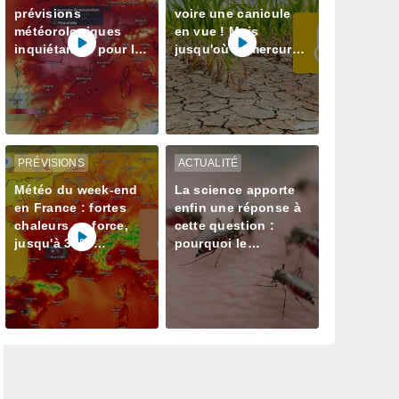
prévisions
voire une canicule
météorologiques
en vue ! Mais
inquiétantes pour la
jusqu'où le mercure
semaine prochaine
va-t-il grimper ? Voici
en France avec plus
nos infos
de 40 degrés
PRÉVISIONS
ACTUALITÉ
Météo du week-end
La science apporte
en France : fortes
enfin une réponse à
chaleurs en force,
cette question :
jusqu'à 38°C
pourquoi le
attendus
moustique choisit-il
de vous piquer ?