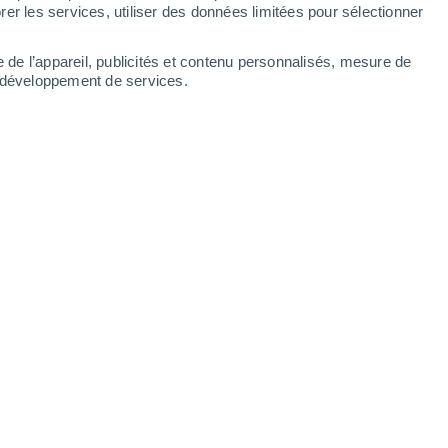
er les services, utiliser des données limitées pour sélectionner
e de l’appareil, publicités et contenu personnalisés, mesure de
t développement de services.
ces derniers mois. Via @firehorse249791 sur X.
3/2025 18:00
5 min
ulsion Laboratory (JPL) de la NASA a
de Palos Verdes, dans le sud de la
ement de terrain qui la pousse dans