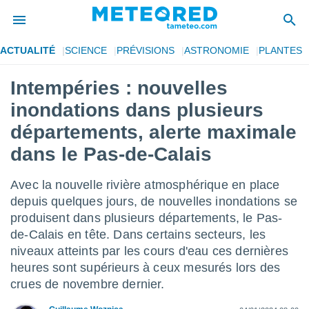
ACTUALITÉ
SCIENCE
PRÉVISIONS
ASTRONOMIE
PLANTES
e
ntialité
Intempéries : nouvelles
enu de
inondations dans plusieurs
o.com
o.com) a
départements, alerte maximale
aré par
dans le Pas-de-Calais
onnels
arantir
Avec la nouvelle rivière atmosphérique en place
té des
depuis quelques jours, de nouvelles inondations se
ions
. Vous
produisent dans plusieurs départements, le Pas-
accéder
de-Calais en tête. Dans certains secteurs, les
e en
niveaux atteints par les cours d'eau ces dernières
 les
heures sont supérieurs à ceux mesurés lors des
s :
crues de novembre dernier.
r les