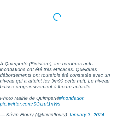
pour
 le
ement
afficher
licité ou
enu
lisé,
e vous
r de la
 non
lisée.
À Quimperlé (Finistère), les barrières anti-
uvez
inondations ont été très efficaces. Quelques
débordements ont toutefois été constatés avec un
ation des
et
niveau qui a atteint les 3m90 cette nuit. Le niveau
à notre
baisse progressivement à lheure actuelle.
 par le
 cette
Photo Mairie de Quimperlé
#inondation
ion en
pic.twitter.com/SCIzut1nWs
sur le
«
— Kévin Floury (@kevinfloury)
January 3, 2024
».