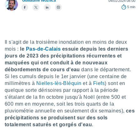
Guillaume Woznica
04/01/2024 08:00
s et
5 min
r
tement
cité
ue
lisée,
ACCEPTER
Il s'agit de la troisième inondation en moins de deux
ur des
ET
mois :
le
Pas-de-Calais
essuie depuis les derniers
ions
CONTINUER
es par le
jours de 2023 des précipitations récurrentes et
 cookies
marquées qui ont conduit à de nouveaux
PARAMÈTRES
débordements de cours d'eau
dans le département.
gies
Si les cumuls depuis le 1er janvier (une centaine de
es, nous
millimètres à
Nielles-lès-Bléquin
et à
Fiefs
) sont en
de
quelque sorte dérisoires par rapport à la période
 notre
afin de
s'étalant de la fin octobre jusqu'à Noël (entre 500 et
r à vous
600 mm en moyenne, soit les trois quarts de la
r
pluviométrie annuelle en seulement dix semaines),
ces
ment des
précipitations se produisent sur des sols
 de très
totalement saturés et gorgés d'eau
.
alité.
ant sur