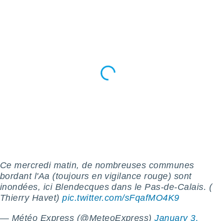
n «
 et
r »,
cédez au
 et vous
z
ation de
qu'ils
 nous ou
aires,
nt de
t
er le
ement
te, ainsi
Ce mercredi matin, de nombreuses communes
per un
bordant l'Aa (toujours en vigilance rouge) sont
écifique
inondées, ici Blendecques dans le Pas-de-Calais. (
us
Thierry Havet)
pic.twitter.com/sFqafMO4K9
de la
 et du
— Météo Express (@MeteoExpress)
January 3,