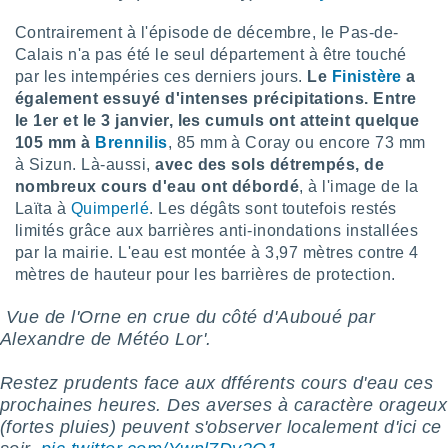
tre
Contrairement à l'épisode de décembre, le Pas-de-
ement,
Calais n'a pas été le seul département à être touché
par les intempéries ces derniers jours.
Le
Finistère
a
enaires
également essuyé d'intenses précipitations. Entre
s des
 des
le 1er et le 3 janvier, les cumuls ont atteint quelque
nts
105 mm à
Brennilis
, 85 mm à Coray ou encore 73 mm
 ou des
à Sizun. Là-aussi,
avec des sols détrempés, de
gies
nombreux cours d'eau ont débordé
, à l'image de la
es pour
Laïta à
Quimperlé
. Les dégâts sont toutefois restés
 accéder
limités grâce aux barrières anti-inondations installées
r des
par la mairie. L'eau est montée à 3,97 mètres contre 4
lles
mètres de hauteur pour les barrières de protection.
ue votre
r ce site
️️ Vue de l'Orne en crue du côté d'Auboué par
Alexandre de Météo Lor'.
 IP et
ifiants
Restez prudents face aux dfférents cours d'eau ces
es.
prochaines heures. Des averses à caractère orageux
eurs
(fortes pluies) peuvent s'observer localement d'ici ce
traiter