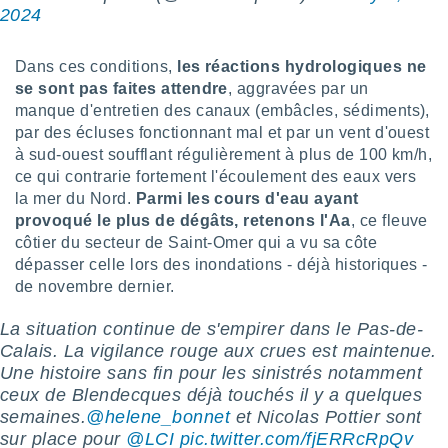
2024
lisé en
 de
. Vous
Dans ces conditions,
les réactions hydrologiques ne
rouver
se sont pas faites attendre
, aggravées par un
ations
manque d'entretien des canaux (embâcles, sédiments),
re
par des écluses fonctionnant mal et par un vent d'ouest
que de
à sud-ouest soufflant régulièrement à plus de 100 km/h,
kies
ce qui contrarie fortement l'écoulement des eaux vers
r votre
la mer du Nord.
Parmi les cours d'eau ayant
ement à
provoqué le plus de dégâts, retenons l'Aa
, ce fleuve
ment en
côtier du secteur de Saint-Omer qui a vu sa côte
sur le
dépasser celle lors des inondations - déjà historiques -
res des
de novembre dernier.
kies
le au
La situation continue de s'empirer dans le Pas-de-
page de
Calais. La vigilance rouge aux crues est maintenue.
te web.
Une histoire sans fin pour les sinistrés notamment
ceux de Blendecques déjà touchés il y a quelques
MENT,
semaines.
@helene_bonnet
et Nicolas Pottier sont
 les
sur place pour
@LCI
pic.twitter.com/fjERRcRpQv