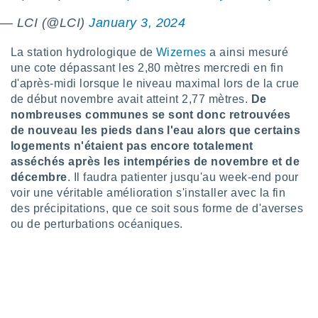
logies
e
— LCI (@LCI)
January 3, 2024
s
La station hydrologique de
Wizernes
a ainsi mesuré
tez pas
une cote dépassant les 2,80 mètres mercredi en fin
ation de
d'après-midi lorsque le niveau maximal lors de la crue
, vous
de début novembre avait atteint 2,77 mètres.
De
z à
nombreuses communes se sont donc retrouvées
à notre
de nouveau les pieds dans l'eau alors que certains
.com.
logements n'étaient pas encore totalement
 cas,
asséchés après les intempéries de novembre et de
us
décembre
. Il faudra patienter jusqu'au week-end pour
ns que
voir une véritable amélioration s'installer avec la fin
s
des précipitations, que ce soit sous forme de d'averses
ou de perturbations océaniques.
ires
urer la
on sur le
 seront
, et que
ies ne
as