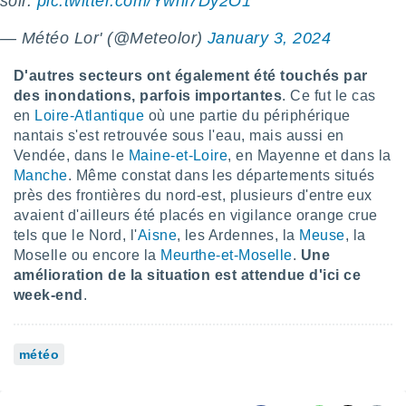
soir.
pic.twitter.com/Ywnl7Dy2O1
nées
lles sur
— Météo Lor' (@Meteolor)
January 3, 2024
d'un
égitime,
D'autres secteurs ont également été touchés par
vous
des inondations, parfois importantes
. Ce fut le cas
vous
 Pour ce
en
Loire-Atlantique
où une partie du périphérique
ous
nantais s'est retrouvée sous l'eau, mais aussi en
etirer
Vendée, dans le
Maine-et-Loire
, en Mayenne et dans la
Manche
. Même constat dans les départements situés
ement
près des frontières du nord-est, plusieurs d'entre eux
 opposer
avaient d'ailleurs été placés en vigilance orange crue
ement
nées à
tels que le Nord, l'
Aisne
, les Ardennes, la
Meuse
, la
ment en
Moselle ou encore la
Meurthe-et-Moselle
.
Une
 sur «
amélioration de la situation est attendue d'ici ce
res
» ou
week-end
.
e
que de
kies
météo
ite web.
t nos