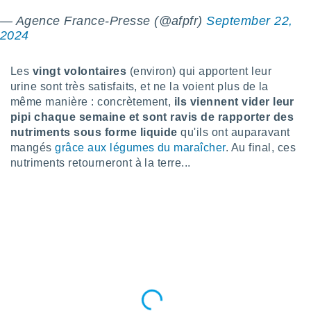
logies
e
— Agence France-Presse (@afpfr)
September 22,
s
2024
tez pas
Les
vingt volontaires
(environ) qui apportent leur
ation de
urine sont très satisfaits, et ne la voient plus de la
, vous
même manière : concrètement,
ils viennent vider leur
z à
à notre
pipi chaque semaine et sont ravis de rapporter des
nutriments sous forme liquide
qu'ils ont auparavant
.com.
mangés
grâce aux légumes du maraîcher
. Au final, ces
 cas,
nutriments retourneront à la terre...
us
ns que
s
ires
urer la
on sur le
 seront
, et que
ies ne
as