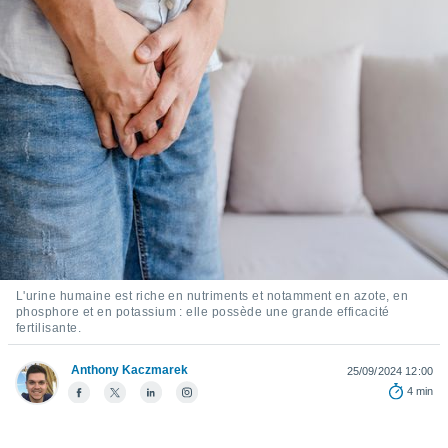
s et
r
tement
cité
ue
lisée,
ACCEPTER
ur des
ET
ions
CONTINUER
es par le
 cookies
PARAMÈTRES
gies
es, nous
de
 notre
L'urine humaine est riche en nutriments et notamment en azote, en
afin de
phosphore et en potassium : elle possède une grande efficacité
r à vous
fertilisante.
r
ment des
Anthony Kaczmarek
25/09/2024 12:00
 de très
4 min
alité.
ant sur