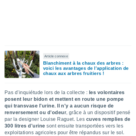
pour
 le
ement
afficher
licité ou
enu
lisé,
e vous
r de la
Article connexe
Blanchiment à la chaux des arbres :
 non
voici les avantages de l'application de
lisée.
chaux aux arbres fruitiers !
uvez
ation des
Pas d'inquiétude lors de la collecte :
les volontaires
et
à notre
posent leur bidon et mettent en route une pompe
 par le
qui transvase l'urine. Il n'y a aucun risque de
 cette
renversement ou d'odeur
, grâce à un dispositif pensé
ion en
par la designer Louise Raguet. Les
cuves remplies de
sur le
300 litres d'urine
sont ensuite transportées vers les
«
exploitations agricoles pour être répandus sur le sol.
».