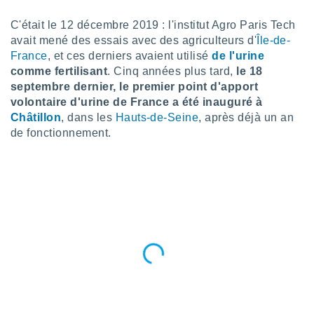
n «
 et
C'était le 12 décembre 2019 : l'institut Agro Paris Tech
r »,
avait mené des essais avec des agriculteurs d'
Île-de-
cédez au
France
, et ces derniers avaient utilisé
de l'urine
 et vous
comme fertilisant
. Cinq années plus tard,
le 18
z
ation de
septembre dernier, le premier point d'apport
volontaire d'urine de France a été inauguré à
qu'ils
Châtillon
, dans les
Hauts-de-Seine
, après déjà un an
 nous ou
de fonctionnement.
aires,
nt de
t
er le
ement
te, ainsi
per un
écifique
us
de la
 et du