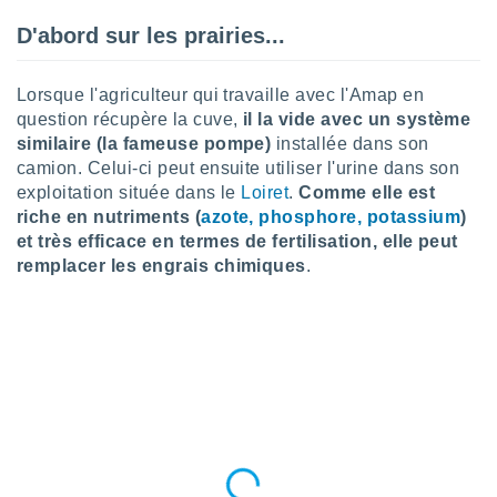
tre
D'abord sur les prairies...
ement,
enaires
Lorsque l'agriculteur qui travaille avec l'Amap en
s des
question récupère la cuve,
il la vide avec un système
 des
similaire (la fameuse pompe)
installée dans son
nts
camion. Celui-ci peut ensuite utiliser l'urine dans son
 ou des
exploitation située dans le
Loiret
.
Comme elle est
gies
es pour
riche en nutriments (
azote, phosphore, potassium
)
 accéder
et très efficace en termes de fertilisation, elle peut
r des
remplacer les engrais chimiques
.
lles
ue votre
r ce site
 IP et
ifiants
es.
eurs
traiter