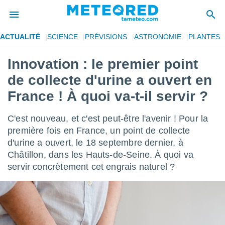
ACTUALITÉ
SCIENCE
PRÉVISIONS
ASTRONOMIE
PLANTES
e
ntialité
Innovation : le premier point
enu de
de collecte d'urine a ouvert en
o.com
o.com) a
France ! À quoi va-t-il servir ?
aré par
C'est nouveau, et c'est peut-être l'avenir ! Pour la
onnels
arantir
première fois en France, un point de collecte
té des
d'urine a ouvert, le 18 septembre dernier, à
ions
Châtillon, dans les Hauts-de-Seine. À quoi va
. Vous
servir concrètement cet engrais naturel ?
accéder
e en
 les
s :
r les