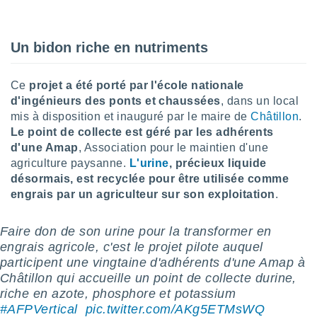
lisé en
 de
. Vous
Un bidon riche en nutriments
rouver
ations
Ce
projet a été porté par l'école nationale
re
d'ingénieurs des ponts et chaussées
, dans un local
que de
mis à disposition et inauguré par le maire de
Châtillon
.
kies
r votre
Le point de collecte est géré par les adhérents
ement à
d'une Amap
, Association pour le maintien d'une
ment en
agriculture paysanne.
L'urine
, précieux liquide
sur le
désormais, est recyclée pour être utilisée comme
engrais par un agriculteur sur son exploitation
.
res des
kies
le au
Faire don de son urine pour la transformer en
page de
engrais agricole, c'est le projet pilote auquel
te web.
participent une vingtaine d'adhérents d'une Amap à
Châtillon qui accueille un point de collecte durine,
MENT,
riche en azote, phosphore et potassium
 les
#AFPVertical
️
pic.twitter.com/AKg5ETMsWQ