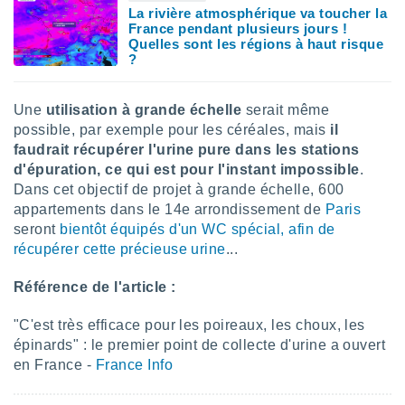
ires
La rivière atmosphérique va toucher la
ons le
France pendant plusieurs jours !
ent des
Quelles sont les régions à haut risque
es
?
 :
et/ou
Une
utilisation à grande échelle
serait même
 à des
ions sur
possible, par exemple pour les céréales, mais
il
eil,
faudrait récupérer l'urine pure dans les stations
des
d'épuration, ce qui est pour l'instant impossible
.
limitées
Dans cet objectif de projet à grande échelle, 600
appartements dans le 14e arrondissement de
Paris
nner la
seront
bientôt équipés d'un WC spécial, afin de
, créer
récupérer cette précieuse urine
...
ils pour
ité
lisée,
Référence de l'article :
des
our
"C'est très efficace pour les poireaux, les choux, les
nner des
épinards" : le premier point de collecte d'urine a ouvert
és
en France -
France Info
lisées,
s profils
enus