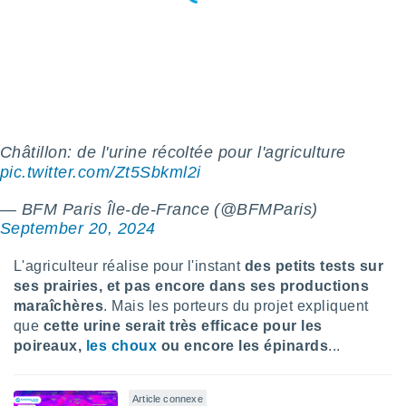
nées
lles sur
d'un
égitime,
vous
vous
 Pour ce
ous
etirer
Châtillon: de l'urine récoltée pour l'agriculture
pic.twitter.com/Zt5Sbkml2i
ement
 opposer
— BFM Paris Île-de-France (@BFMParis)
ement
September 20, 2024
nées à
ment en
L'agriculteur réalise pour l'instant
des petits tests sur
 sur «
ses prairies, et pas encore dans ses productions
res
» ou
e
maraîchères
. Mais les porteurs du projet expliquent
que de
que
cette urine serait très efficace pour les
kies
poireaux,
les choux
ou encore les épinards
...
ite web.
t nos
Article connexe