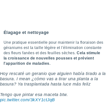
 utiliser
nées
 pour
nner le
.
 de
isation
Élagage et nettoyage
 et
ation par
Une pratique essentielle pour maintenir la floraison des
 de
géraniums est la taille légère et l'élimination constante
l,
des fleurs fanées et des feuilles sèches.
Cela stimule
s et
la croissance de nouvelles pousses et prévient
l'apparition de maladies.
lisés,
de
ance des
Hoy rescaté un geranio que alguien había tirado a la
és et du
basura. I mean ¿cómo vas a tirar una planta a la
, études
basura? Ya trasplantada hasta luce más feliz
ce et
pement
Tengo que pintar esa maceta btw.
ces.
pic.twitter.com/3kXY1ctJqB
os 1199