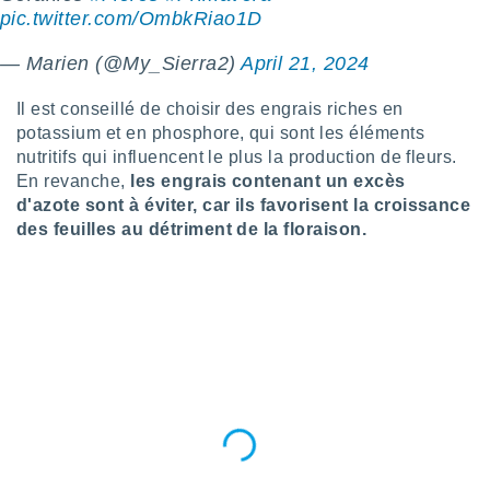
pic.twitter.com/OmbkRiao1D
lisés,
des
our
— Marien (@My_Sierra2)
April 21, 2024
nner des
s
Il est conseillé de choisir des engrais riches en
lisés,
potassium et en phosphore, qui sont les éléments
la
nutritifs qui influencent le plus la production de fleurs.
ance des
En revanche,
les engrais contenant un excès
s,
d'azote sont à éviter, car ils favorisent la croissance
la
ance des
des feuilles au détriment de la floraison.
s,
dre les
par le
ques ou
inaisons
ées
nt de
tes
,
er et
r les