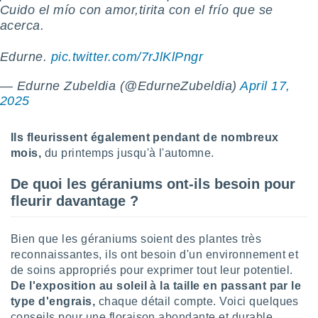
logies
Cuido el mío con amor,tirita con el frío que se
e
acerca.
s
Edurne.
pic.twitter.com/7rJlKlPngr
tez pas
ation de
— Edurne Zubeldia (@EdurneZubeldia)
April 17,
, vous
2025
z à
à notre
Ils fleurissent également pendant de nombreux
.com.
mois,
du printemps jusqu'à l'automne.
 cas,
us
De quoi les géraniums ont-ils besoin pour
ns que
s
fleurir davantage ?
ires
Bien que les géraniums soient des plantes très
urer la
on sur le
reconnaissantes, ils ont besoin d'un environnement et
 seront
de soins appropriés pour exprimer tout leur potentiel.
, et que
De l'exposition au soleil à la taille en passant par le
ies ne
type d'engrais,
chaque détail compte. Voici quelques
as
conseils pour une floraison abondante et durable.