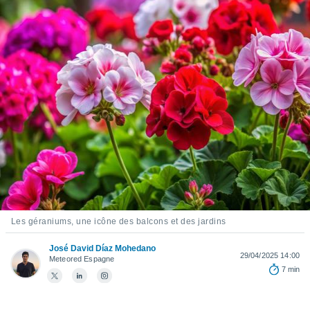
s et
r
tement
cité
ue
lisée,
ACCEPTER
ur des
ET
ions
CONTINUER
es par le
 cookies
PARAMÈTRES
gies
es, nous
de
 notre
afin de
Les géraniums, une icône des balcons et des jardins
r à vous
r
José David Díaz Mohedano
ment des
29/04/2025 14:00
Meteored Espagne
 de très
7 min
alité.
ant sur