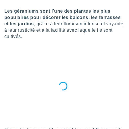
n «
 et
Les géraniums sont l'une des plantes les plus
r »,
populaires pour décorer les balcons, les terrasses
cédez au
et les jardins,
grâce à leur floraison intense et voyante,
 et vous
z
à leur rusticité et à la facilité avec laquelle ils sont
ation de
cultivés.
qu'ils
 nous ou
aires,
nt de
t
er le
ement
te, ainsi
per un
écifique
us
de la
 et du