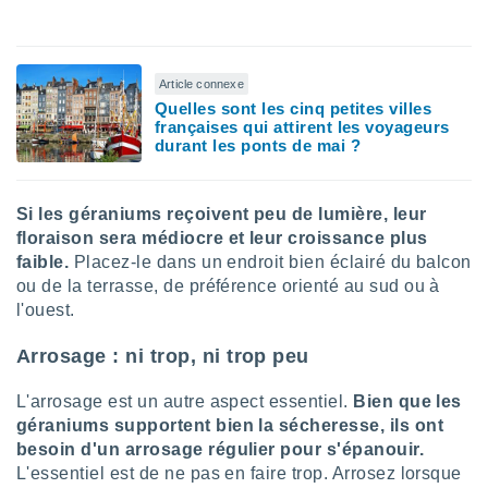
tre
ement,
Article connexe
enaires
Quelles sont les cinq petites villes
s des
françaises qui attirent les voyageurs
 des
durant les ponts de mai ?
nts
 ou des
gies
es pour
Si les géraniums reçoivent peu de lumière, leur
 accéder
floraison sera médiocre et leur croissance plus
r des
faible.
Placez-le dans un endroit bien éclairé du balcon
ou de la terrasse, de préférence orienté au sud ou à
lles
l'ouest.
ue votre
r ce site
Arrosage : ni trop, ni trop peu
 IP et
ifiants
L'arrosage est un autre aspect essentiel.
Bien que les
es.
géraniums supportent bien la sécheresse, ils ont
besoin d'un arrosage régulier pour s'épanouir.
eurs
L'essentiel est de ne pas en faire trop. Arrosez lorsque
traiter