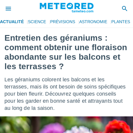
ACTUALITÉ
SCIENCE
PRÉVISIONS
ASTRONOMIE
PLANTES
e
ntialité
Entretien des géraniums :
enu de
comment obtenir une floraison
o.com
o.com) a
abondante sur les balcons et
aré par
les terrasses ?
onnels
arantir
Les géraniums colorent les balcons et les
té des
terrasses, mais ils ont besoin de soins spécifiques
ions
. Vous
pour bien fleurir. Découvrez quelques conseils
accéder
pour les garder en bonne santé et attrayants tout
e en
au long de la saison.
 les
s :
r les