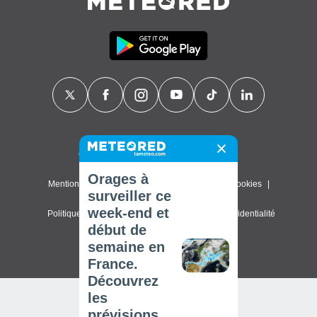
Contact
À propos de nous
FAQ
Orages à
Mentions légales & Conditions d'utilisation
Cookies
surveiller ce
week-end et
Politique de confidentialité
Paramètres de confidentialité
début de
© 2026 Meteored. Tous droits réservés
semaine en
France.
Découvrez
les
prévisions