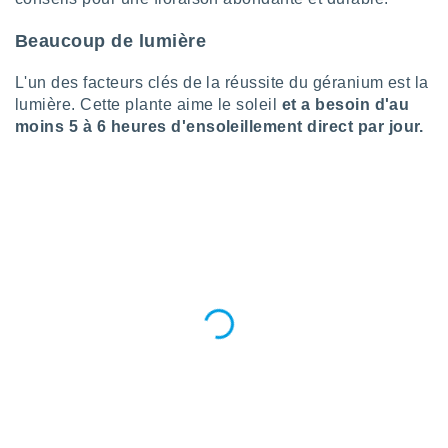
pour
 le
Beaucoup de lumière
ement
afficher
licité ou
L'un des facteurs clés de la réussite du géranium est la
enu
lumière. Cette plante aime le soleil
et a besoin d'au
lisé,
moins 5 à 6 heures d'ensoleillement direct par jour.
e vous
r de la
 non
lisée.
uvez
ation des
et
à notre
 par le
 cette
ion en
sur le
«
».