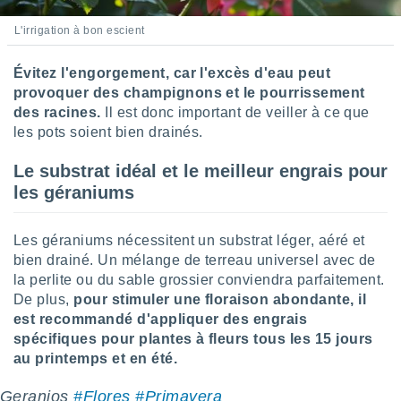
ires
ons le
L'irrigation à bon escient
ent des
es
 :
Évitez l'engorgement, car l'excès d'eau peut
provoquer des champignons et le pourrissement
et/ou
 à des
des racines.
Il est donc important de veiller à ce que
ions sur
les pots soient bien drainés.
eil,
des
Le substrat idéal et le meilleur engrais pour
limitées
les géraniums
nner la
, créer
Les géraniums nécessitent un substrat léger, aéré et
ils pour
bien drainé. Un mélange de terreau universel avec de
ité
la perlite ou du sable grossier conviendra parfaitement.
lisée,
des
De plus,
pour stimuler une floraison abondante, il
our
est recommandé d'appliquer des engrais
nner des
spécifiques pour plantes à fleurs tous les 15 jours
és
au printemps et en été.
lisées,
s profils
Geranios
#Flores
#Primavera
enus