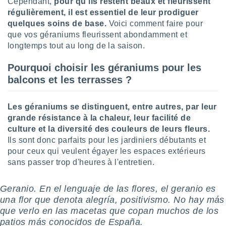
Cependant,
pour qu'ils restent beaux et fleurissent
lisé en
régulièrement, il est essentiel de leur prodiguer
 de
quelques soins de base.
Voici comment faire pour
. Vous
que vos géraniums fleurissent abondamment et
rouver
longtemps tout au long de la saison.
ations
re
Pourquoi choisir les géraniums pour les
que de
balcons et les terrasses ?
kies
r votre
ement à
Les géraniums se distinguent, entre autres, par leur
ment en
grande résistance à la chaleur, leur facilité de
sur le
culture et la diversité des couleurs de leurs fleurs.
Ils sont donc parfaits pour les jardiniers débutants et
res des
pour ceux qui veulent égayer les espaces extérieurs
kies
le au
sans passer trop d'heures à l'entretien.
page de
te web.
Geranio. En el lenguaje de las flores, el geranio es
una flor que denota alegría, positivismo. No hay más
MENT,
que verlo en las macetas que copan muchos de los
 les
patios más conocidos de España.