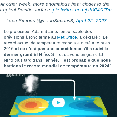
 utiliser
Another week, more anomalous heat closer to the
nées
tropical Pacific surface.
pic.twitter.com/jxbXl4GITm
 pour
nner le
— Leon Simons (@LeonSimons8)
April 22, 2023
.
 de
Le professeur Adam Scaife, responsable des
isation
prévisions à long terme au
Met Office
, a déclaré : "Le
 et
record actuel de température mondiale a été atteint en
ation par
2016
et ce n'est pas une coïncidence s'il a suivi le
 de
dernier grand El Niño.
Si nous avons un grand El
l,
s et
Niño plus tard dans l'année,
il est probable que nous
battions le record mondial de température en 2024".
lisés,
de
ance des
és et du
, études
ce et
pement
ces.
os 1199