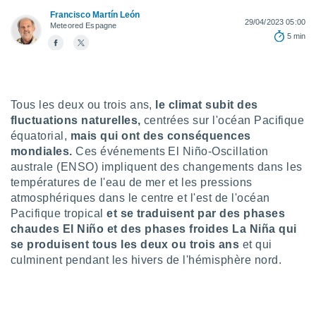
n «
Francisco Martín León
 et
29/04/2023 05:00
Meteored Espagne
r »,
5 min
cédez au
 et vous
z
ation de
Tous les deux ou trois ans,
le climat subit des
qu'ils
fluctuations naturelles,
centrées sur l'océan Pacifique
 nous ou
équatorial,
mais qui ont des conséquences
aires,
mondiales.
Ces événements El Niño-Oscillation
nt de
australe (ENSO) impliquent des changements dans les
t
températures de l'eau de mer et les pressions
er le
atmosphériques dans le centre et l'est de l'océan
ement
Pacifique tropical
et se traduisent par des phases
te, ainsi
chaudes El Niño et des phases froides La Niña qui
se produisent tous les deux ou trois ans
et qui
per un
écifique
culminent pendant les hivers de l'hémisphère nord.
us
de la
 et du