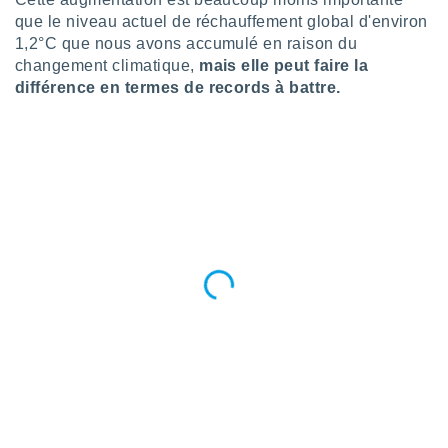
lisés,
que le niveau actuel de réchauffement global d'environ
des
1,2°C que nous avons accumulé en raison du
our
changement climatique,
mais elle peut faire la
nner des
différence en termes de records à battre.
s
lisés,
la
ance des
s,
la
ance des
s,
dre les
par le
ques ou
inaisons
ées
nt de
tes
,
er et
r les