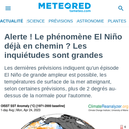
ACTUALITÉ
SCIENCE
PRÉVISIONS
ASTRONOMIE
PLANTES
e
ntialité
Alerte ! Le phénomène El Niño
enu de
déjà en chemin ? Les
o.com
o.com) a
inquiétudes sont grandes
aré par
Les dernières prévisions indiquent qu'un épisode
onnels
arantir
El Niño de grande ampleur est possible, les
té des
températures de surface de la mer atteignant,
ions
selon certaines prévisions, plus de 2 degrés au-
. Vous
dessus de la normale pour l'automne.
accéder
e en
 les
s :
r les