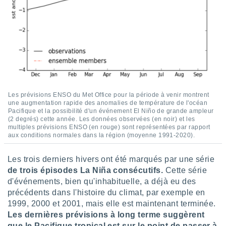
logies
e
s
tez pas
ation de
, vous
z à
à notre
Les prévisions ENSO du Met Office pour la période à venir montrent
.com.
une augmentation rapide des anomalies de température de l'océan
Pacifique et la possibilité d'un événement El Niño de grande ampleur
 cas,
(2 degrés) cette année. Les données observées (en noir) et les
us
multiples prévisions ENSO (en rouge) sont représentées par rapport
ns que
aux conditions normales dans la région (moyenne 1991-2020).
s
Les trois derniers hivers ont été marqués par une série
ires
urer la
de trois épisodes La Niña consécutifs.
Cette série
on sur le
d'événements, bien qu'inhabituelle, a déjà eu des
 seront
précédents dans l'histoire du climat, par exemple en
, et que
1999, 2000 et 2001, mais elle est maintenant terminée.
ies ne
Les dernières prévisions à long terme suggèrent
as
que le Pacifique tropical est sur le point de passer à