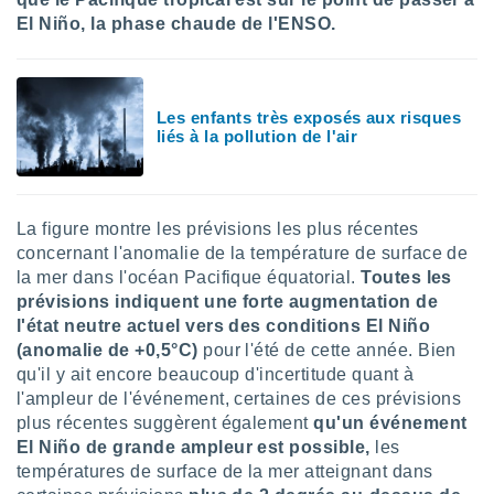
pour
El Niño, la phase chaude de l'ENSO.
 le
ement
afficher
licité ou
enu
Les enfants très exposés aux risques
lisé,
liés à la pollution de l'air
e vous
r de la
La figure montre les prévisions les plus récentes
 non
concernant l'anomalie de la température de surface de
lisée.
uvez
la mer dans l'océan Pacifique équatorial.
Toutes les
prévisions indiquent une forte augmentation de
ation des
l'état neutre actuel vers des conditions El Niño
et
(anomalie de +0,5°C)
pour l'été de cette année. Bien
à notre
qu'il y ait encore beaucoup d'incertitude quant à
 par le
l'ampleur de l'événement, certaines de ces prévisions
 cette
ion en
plus récentes suggèrent également
qu'un événement
sur le
El Niño de grande ampleur est possible,
les
«
températures de surface de la mer atteignant dans
».