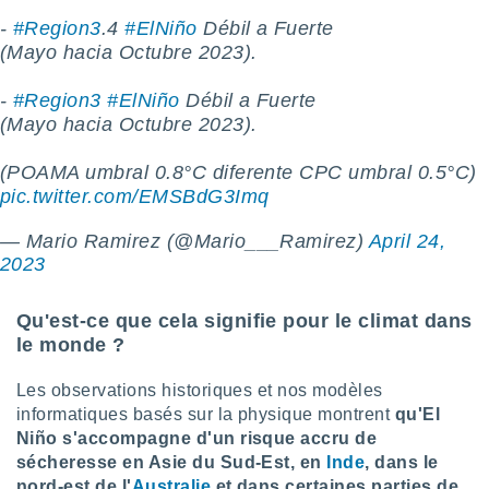
nées
-
#Region3
.4
#ElNiño
Débil a Fuerte
lles sur
(Mayo hacia Octubre 2023).
d'un
égitime,
vous
-
#Region3
#ElNiño
Débil a Fuerte
vous
(Mayo hacia Octubre 2023).
 Pour ce
ous
(POAMA umbral 0.8°C diferente CPC umbral 0.5°C)
etirer
pic.twitter.com/EMSBdG3Imq
ement
— Mario Ramirez (@Mario___Ramirez)
April 24,
 opposer
ement
2023
nées à
ment en
Qu'est-ce que cela signifie pour le climat dans
 sur «
le monde ?
res
» ou
e
que de
Les observations historiques et nos modèles
kies
informatiques basés sur la physique montrent
qu'El
ite web.
Niño s'accompagne d'un risque accru de
sécheresse en Asie du Sud-Est, en
Inde
, dans le
t nos
nord-est de l'
Australie
et dans certaines parties de