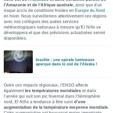
ires
l'Amazonie et de l'Afrique australe,
ainsi que d'un
ons le
ent des
risque accru de conditions froides en
Europe du Nord
es
en hiver. Nous surveillerons attentivement ces régions
 :
avec nos collègues des autres services
et/ou
météorologiques nationaux à mesure qu'El Niño se
 à des
développera et que des prévisions actualisées seront
ions sur
disponibles.
eil,
des
limitées
Insolite : une spirale lumineuse
nner la
aperçue dans le ciel de l'Alaska !
, créer
ils pour
ité
lisée,
des
Outre ces impacts régionaux, l'ENSO affecte
our
également
les températures mondiales
et dans
nner des
l'année qui suit son pic hivernal dans l'hémisphère
és
nord, El Niño a tendance à être suivi
d'une
lisées,
augmentation de la température moyenne mondiale.
s profils
enus
Cette augmentation est beaucoup moins importante