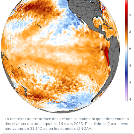
s et
r
tement
cité
ue
lisée,
ACCEPTER
ur des
ET
ions
CONTINUER
es par le
 cookies
PARAMÈTRES
gies
es, nous
de
 notre
afin de
r à vous
r
ment des
 de très
La température de surface des océans se maintient quotidiennement a
alité.
des niveaux records depuis le 14 mars 2023. Pic atteint le 2 avril avec
une valeur de 21.1°C selon les données @NOAA.
ant sur