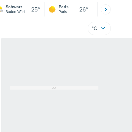
Schwarzwaldregion Belchen - Münstertal
Paris
Montpelli
25°
26°
Baden-Württemberg
Paris
Hérault
°C