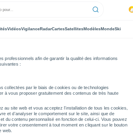
ités
Vidéos
Vigilance
Radar
Cartes
Satellites
Modèles
Monde
Ski
professionnels afin de garantir la qualité des informations
suivantes :
aldregion Belchen - Münstertal
s collectées par le biais de cookies ou de technologies
nuer à vous proposer gratuitement des contenus de très haute
on Belchen - Münstertal
z au site web et vous acceptez l'installation de tous les cookies,
...
vre et d'analyser le comportement sur le site, ainsi que de
é et du contenu personnalisé en fonction de celui-ci. Vous pouvez
Heure par heure
tirer votre consentement à tout moment en cliquant sur le bouton
Intervalles nuageux dans les
te web.
prochaines heures