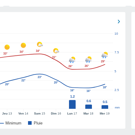
10
34°
34°
7.5
33°
31°
29°
26°
26°
5
23°
22°
20°
20°
18°
2.5
16°
16°
1.2
0.6
0.5
mm
Jeu
13
Ven
14
Sam
15
Dim
16
Lun
17
Mar
18
Mer
19
Minimum
Pluie