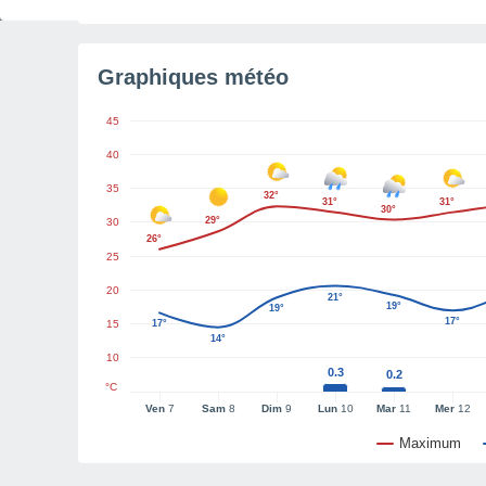
Graphiques météo
45
40
35
32°
31°
31°
30°
29°
30
26°
25
20
21°
19°
19°
17°
15
17°
14°
10
0.3
0.2
°C
Ven
7
Sam
8
Dim
9
Lun
10
Mar
11
Mer
12
Maximum