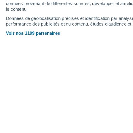
données provenant de différentes sources, développer et amélior
le contenu.
29°
/
14°
32°
/
19°
26°
/
17°
Données de géolocalisation précises et identification par analys
performance des publicités et du contenu, études d’audience e
9
-
29
km/h
11
-
31
km/h
10
14
-
36
km/h
Voir nos 1199 partenaires
Météo Schwarzwaldregion Belchen - M
Ensoleillé
25°
17:00
T. ressentie
26°
Éclaircies
25°
18:00
T. ressentie
26°
Éclaircies
24°
19:00
T. ressentie
25°
Éclaircies
23°
20:00
T. ressentie
25°