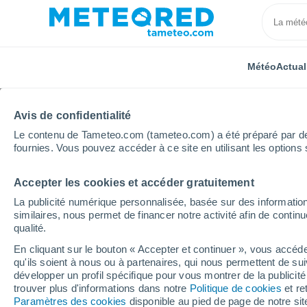
Météo
Actual
Avis de confidentialité
Le contenu de Tameteo.com (tameteo.com) a été préparé par des 
fournies. Vous pouvez accéder à ce site en utilisant les options 
Accepter les cookies et accéder gratuitement
Accueil
Allemagne
Bade-Wurtemberg
Schwarzw
La publicité numérique personnalisée, basée sur des information
similaires, nous permet de financer notre activité afin de conti
Météo Schwarzwaldregi
qualité.
En cliquant sur le bouton « Accepter et continuer », vous accéde
17:41
Vendredi
qu'ils soient à nous ou à partenaires, qui nous permettent de sui
développer un profil spécifique pour vous montrer de la publicit
trouver plus d'informations dans notre
Politique de cookies
et re
Éclaircies
Paramètres des cookies
disponible au pied de page de notre si