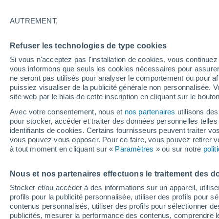
25°
AUTREMENT,
Nord
Refuser les technologies de type cookies
Sensation de 26°
14
-
35 km
Si vous n'acceptez pas l'installation de cookies, vous continu
vous informons que seuls les cookies nécessaires pour assurer la
ne seront pas utilisés pour analyser le comportement ou pour af
puissiez visualiser de la publicité générale non personnalisée. V
Prévisions
site web par le biais de cette inscription en cliquant sur le bouto
30 °C en octobre, 35 °C en septembre ? « L’ét
aucune intention de s’arrêter » – mais le Rhin
Avec votre consentement, nous et
nos partenaires
utilisons des
paie le prix
pour stocker, accéder et traiter des données personnelles telles 
Météo 1 - 7 jours
Heure par heure
Actualité
Carte
identifiants de cookies. Certains fournisseurs peuvent traiter vo
vous pouvez vous opposer. Pour ce faire, vous pouvez retirer
à tout moment en cliquant sur «
Paramètres
» ou sur notre
poli
Demain
Dimanche
Aujourd´hui
Nous et nos partenaires effectuons le traitement des d
8 Août
9 Août
7 Août
Stocker et/ou accéder à des informations sur un appareil, utilise
profils pour la publicité personnalisée, utiliser des profils pour 
contenus personnalisés, utiliser des profils pour sélectionner
publicités, mesurer la performance des contenus, comprendre le