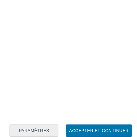
Calendrier lunaire
Lun
Mar
Mer
Jeu
Ven
Sam
Dim
7
8
9
10
11
12
13
14
15
16
17
18
19
20
PARAMÈTRES
ACCEPTER ET CONTINUER