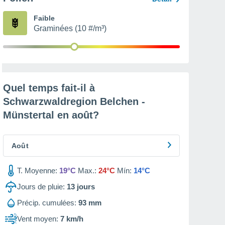
Faible
Graminées (10 #/m³)
Quel temps fait-il à
Schwarzwaldregion Belchen -
Münstertal en
août
?
Août
T. Moyenne:
19°C
Max.:
24°C
Mín:
14°C
Jours de pluie:
13
jours
Précip. cumulées:
93 mm
Vent moyen:
7 km/h