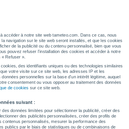
Bulletin enneigement
Pistes ouvertes
Remontées
0 / 30
- / 7
/h
Km skiables
Neige
ez à accéder à notre site web tameteo.com. Dans ce cas, nous
0 / 21
-
 navigation sur le site web seront installés, et que les cookies
ficher de la publicité ou du contenu personnalisé, bien que vous
ous pouvez refuser l'installation des cookies et accéder à notre
n « Refuser ».
é n’a
 en
 cookies, des identifiants uniques ou des technologies similaires
que votre visite sur ce site web, les adresses IP et les
 de couverture nuageuse
Radar de pluie
Satellites
Modèles
s données personnelles sur la base d'un intérêt légitime, auquel
 votre consentement ou vous opposer au traitement des données
tique de cookies
sur ce site web.
Lundi
Mardi
Mercredi
Jeudi
onnées suivant :
10 Août
11 Août
12 Août
13 Août
r des données limitées pour sélectionner la publicité, créer des
sélectionner des publicités personnalisées, créer des profils de
 des contenus personnalisés, mesurer la performance des
s publics par le biais de statistiques ou de combinaisons de
70%
60%