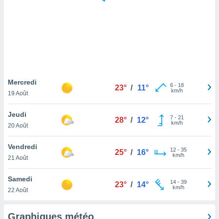
logies
e
s
tez pas
ation de
, vous
z à
à notre
Mercredi
6
-
18
23°
/
11°
km/h
19 Août
.com.
 cas,
Jeudi
7
-
21
us
28°
/
12°
km/h
20 Août
ns que
s
Vendredi
12
-
35
25°
/
16°
ires
km/h
21 Août
urer la
on sur le
Samedi
14
-
39
 seront
23°
/
14°
km/h
22 Août
, et que
ies ne
as
Graphiques météo